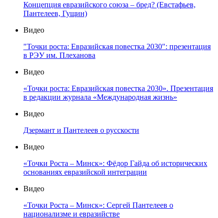
Концепция евразийского союза – бред? (Евстафьев,
Пантелеев, Гущин)
Видео
"Точки роста: Евразийская повестка 2030": презентация
в РЭУ им. Плеханова
Видео
«Точки роста: Евразийская повестка 2030». Презентация
в редакции журнала «Международная жизнь»
Видео
Дзермант и Пантелеев о русскости
Видео
«Точки Роста – Минск»: Фёдор Гайда об исторических
основаниях евразийской интеграции
Видео
«Точки Роста – Минск»: Сергей Пантелеев о
национализме и евразийстве