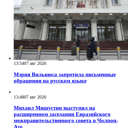
13:54
07 авг 2026
Мэрия Вильнюса запретила письменные
обращения на русском языке
13:48
07 авг 2026
Михаил Мишустин выступил на
расширенном заседании Евразийского
межправительственного совета в Чолпон-
Ате