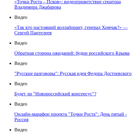
«Точки Роста – Псков»: видеоприветствие сенатора
Владимира Джабарова
Видео
«Так кто настоящий коллаборант, генерал Хомчак?» —
Сергей Пантелеев
Видео
Обратная сторона ожиданий: будни российского Крыма
Видео
"Русские разговоры": Русская идея Федора Достоевского
Видео
Будет ли "Новороссийский консенсус"?
Видео
Онлайн-марафон проекта "Точки Роста": День пятый -
Россия
Видео