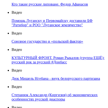
Кто такие русские липоване. Федор Афанасов
Видео
Помощь Луганску и Первомайску доставили БФ
"Ратибор" и РОО "Луганское землячество"
Видео
Союзное государство и «польский фактор»
Видео
КУЛЬТУРНЫЙ ФРОНТ. Роман Рыкалов (группа ЕЩЁ):
русский рок за русский #Донбасс
Видео
Дюк Мишель Нгебана - внук белорусского партизана
Видео
Степанюк Александр (Киргизия) об экономических
особенностях русской диаспоры
Видео