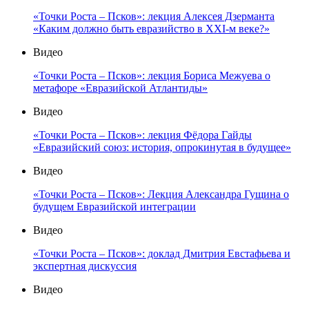
«Точки Роста – Псков»: лекция Алексея Дзерманта
«Каким должно быть евразийство в XXI-м веке?»
Видео
«Точки Роста – Псков»: лекция Бориса Межуева о
метафоре «Евразийской Атлантиды»
Видео
«Точки Роста – Псков»: лекция Фёдора Гайды
«Евразийский союз: история, опрокинутая в будущее»
Видео
«Точки Роста – Псков»: Лекция Александра Гущина о
будущем Евразийской интеграции
Видео
«Точки Роста – Псков»: доклад Дмитрия Евстафьева и
экспертная дискуссия
Видео