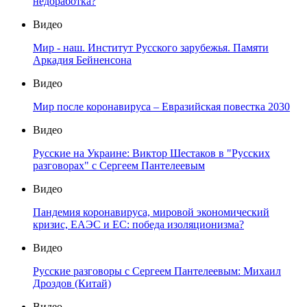
недоработка?
Видео
Мир - наш. Институт Русского зарубежья. Памяти
Аркадия Бейненсона
Видео
Мир после коронавируса – Евразийская повестка 2030
Видео
Русские на Украине: Виктор Шестаков в "Русских
разговорах" с Сергеем Пантелеевым
Видео
Пандемия коронавируса, мировой экономический
кризис, ЕАЭС и ЕС: победа изоляционизма?
Видео
Русские разговоры с Сергеем Пантелеевым: Михаил
Дроздов (Китай)
Видео