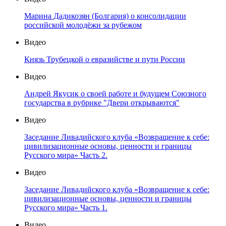
Марина Дадикозян (Болгария) о консолидации
российской молодёжи за рубежом
Видео
Князь Трубецкой о евразийстве и пути России
Видео
Андрей Якусик о своей работе и будущем Союзного
государства в рубрике "Двери открываются"
Видео
Заседание Ливадийского клуба «Возвращение к себе:
цивилизационные основы, ценности и границы
Русского мира» Часть 2.
Видео
Заседание Ливадийского клуба «Возвращение к себе:
цивилизационные основы, ценности и границы
Русского мира» Часть 1.
Видео