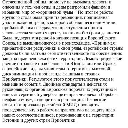
Отечественной войны, не могут не вызывать тревоги и
опасения у тех, чьи отцы и деды разгромили фашизм и
избавили мир от «коричневой чумы». По итогам работы
круглого стола была принята резолюция, подписанная
участниками встречи, в которой собравшиеся напомнили
прибалтийским соседям, что преступления против
человечества являются преступлениями без срока давности.
Была подвергнута резкой критике позиция Европейского
Союза, не вмешивающегося в происходящее. «Принимая
прибалтийские республики в свои ряды, европейские страны
должны были взять на себя ответственность по обеспечению
защиты прав человека на их территории. Демонстрируя свое
рвение по защите прав человека в Югославии или Ираке,
европейские лидеры удивительно терпимы к массовой
дискриминации и пропаганде фашизма в странах
Прибалтики. Результатом этого попустительства стали и
нынешние события. Двойные стандарты в действиях
руководящих органов Евросоюза порочат их репутацию и
наносят серьезный ущерб защите прав человека и борьбе с
неофашизмом», - говорится в резолюции. Псковские
политики призвали российский МИД проводить
последовательную работу, направленную на защиту прав
наших соотечественников, проживающих на территории
Эстонии и других стран Прибалтики.