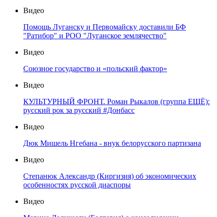
Видео
Помощь Луганску и Первомайску доставили БФ
"Ратибор" и РОО "Луганское землячество"
Видео
Союзное государство и «польский фактор»
Видео
КУЛЬТУРНЫЙ ФРОНТ. Роман Рыкалов (группа ЕЩЁ):
русский рок за русский #Донбасс
Видео
Дюк Мишель Нгебана - внук белорусского партизана
Видео
Степанюк Александр (Киргизия) об экономических
особенностях русской диаспоры
Видео