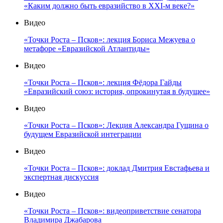
«Каким должно быть евразийство в XXI-м веке?»
Видео
«Точки Роста – Псков»: лекция Бориса Межуева о
метафоре «Евразийской Атлантиды»
Видео
«Точки Роста – Псков»: лекция Фёдора Гайды
«Евразийский союз: история, опрокинутая в будущее»
Видео
«Точки Роста – Псков»: Лекция Александра Гущина о
будущем Евразийской интеграции
Видео
«Точки Роста – Псков»: доклад Дмитрия Евстафьева и
экспертная дискуссия
Видео
«Точки Роста – Псков»: видеоприветствие сенатора
Владимира Джабарова