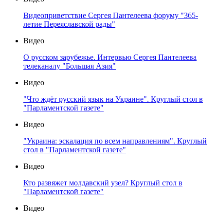
Видеоприветствие Сергея Пантелеева форуму "365-
летие Переяславской рады"
Видео
О русском зарубежье. Интервью Сергея Пантелеева
телеканалу "Большая Азия"
Видео
"Что ждёт русский язык на Украине". Круглый стол в
"Парламентской газете"
Видео
"Украина: эскалация по всем направлениям". Круглый
стол в "Парламентской газете"
Видео
Кто развяжет молдавский узел? Круглый стол в
"Парламентской газете"
Видео