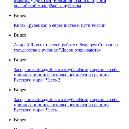
Марина Дадикозян (Болгария) о консолидации
российской молодёжи за рубежом
Видео
Князь Трубецкой о евразийстве и пути России
Видео
Андрей Якусик о своей работе и будущем Союзного
государства в рубрике "Двери открываются"
Видео
Заседание Ливадийского клуба «Возвращение к себе:
цивилизационные основы, ценности и границы
Русского мира» Часть 2.
Видео
Заседание Ливадийского клуба «Возвращение к себе:
цивилизационные основы, ценности и границы
Русского мира» Часть 1.
Видео