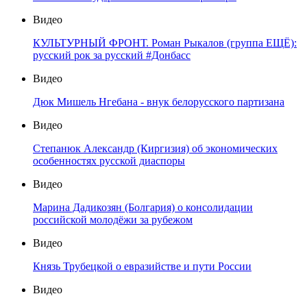
Видео
КУЛЬТУРНЫЙ ФРОНТ. Роман Рыкалов (группа ЕЩЁ):
русский рок за русский #Донбасс
Видео
Дюк Мишель Нгебана - внук белорусского партизана
Видео
Степанюк Александр (Киргизия) об экономических
особенностях русской диаспоры
Видео
Марина Дадикозян (Болгария) о консолидации
российской молодёжи за рубежом
Видео
Князь Трубецкой о евразийстве и пути России
Видео