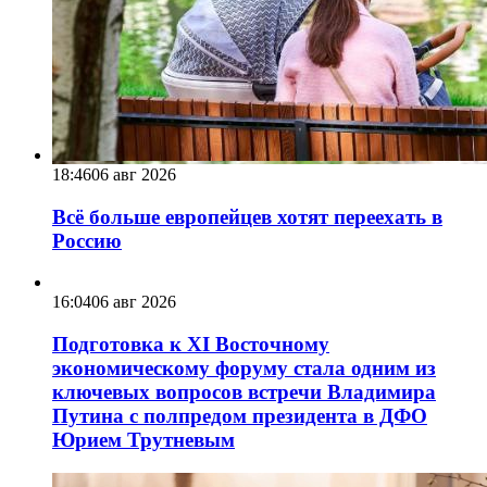
18:46
06 авг 2026
Всё больше европейцев хотят переехать в
Россию
16:04
06 авг 2026
Подготовка к XI Восточному
экономическому форуму стала одним из
ключевых вопросов встречи Владимира
Путина с полпредом президента в ДФО
Юрием Трутневым