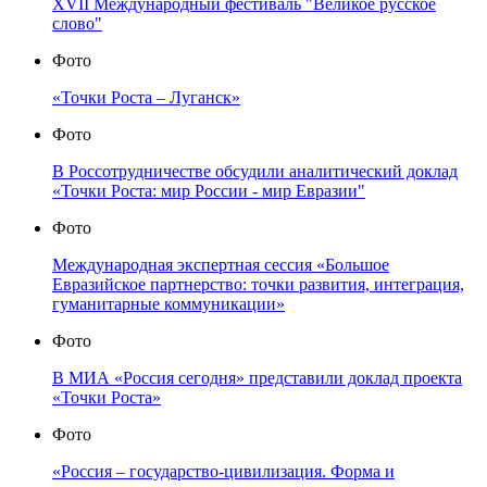
XVII Международный фестиваль "Великое русское
слово"
Фото
«Точки Роста – Луганск»
Фото
В Россотрудничестве обсудили аналитический доклад
«Точки Роста: мир России - мир Евразии"
Фото
Международная экспертная сессия «Большое
Евразийское партнерство: точки развития, интеграция,
гуманитарные коммуникации»
Фото
В МИА «Россия сегодня» представили доклад проекта
«Точки Роста»
Фото
«Россия – государство-цивилизация. Форма и