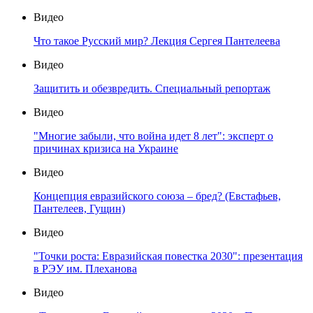
Видео
Что такое Русский мир? Лекция Сергея Пантелеева
Видео
Защитить и обезвредить. Специальный репортаж
Видео
"Многие забыли, что война идет 8 лет": эксперт о
причинах кризиса на Украине
Видео
Концепция евразийского союза – бред? (Евстафьев,
Пантелеев, Гущин)
Видео
"Точки роста: Евразийская повестка 2030": презентация
в РЭУ им. Плеханова
Видео