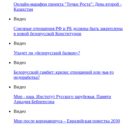
Онлайн-марафон проекта "Точки Роста": День второй -
Казахстан
Видео
Союзные отношения РФ и РБ должны быть закреплены
в новой белорусской Конституции
Видео
Упадет ли «белорусский балкон»?
Видео
Белорусский гамбит: кризис отношений или чья-то
недоработка?
Видео
Мир - наш. Институт Русского зарубежья. Памяти
Аркадия Бейненсона
Видео
Мир после коронавируса – Евразийская повестка 2030