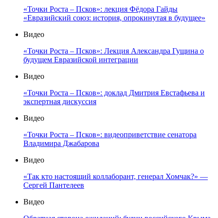
«Точки Роста – Псков»: лекция Фёдора Гайды
«Евразийский союз: история, опрокинутая в будущее»
Видео
«Точки Роста – Псков»: Лекция Александра Гущина о
будущем Евразийской интеграции
Видео
«Точки Роста – Псков»: доклад Дмитрия Евстафьева и
экспертная дискуссия
Видео
«Точки Роста – Псков»: видеоприветствие сенатора
Владимира Джабарова
Видео
«Так кто настоящий коллаборант, генерал Хомчак?» —
Сергей Пантелеев
Видео