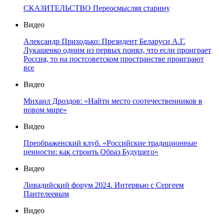
СКАЗИТЕЛЬСТВО Переосмысляя старину
Видео
Александр Приходько: Президент Беларуси А.Г.
Лукашенко одним из первых понял, что если проиграет
Россия, то на постсоветском пространстве проиграют
все
Видео
Михаил Дроздов: «Найти место соотечественников в
новом мире»
Видео
Преображенский клуб. «Российские традиционные
ценности: как строить Образ Будущего»
Видео
Ливадийский форум 2024. Интервью с Сергеем
Пантелеевым
Видео