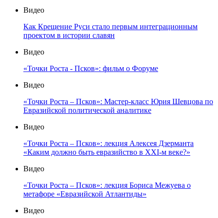
Видео
Как Крещение Руси стало первым интеграционным
проектом в истории славян
Видео
«Точки Роста - Псков»: фильм о Форуме
Видео
«Точки Роста – Псков»: Мастер-класс Юрия Шевцова по
Евразийской политической аналитике
Видео
«Точки Роста – Псков»: лекция Алексея Дзерманта
«Каким должно быть евразийство в XXI-м веке?»
Видео
«Точки Роста – Псков»: лекция Бориса Межуева о
метафоре «Евразийской Атлантиды»
Видео