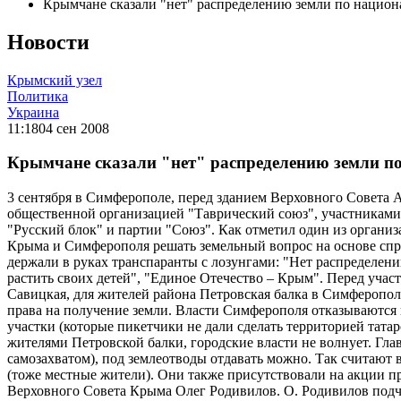
Крымчане сказали "нет" распределению земли по национ
Новости
Крымский узел
Политика
Украина
11:18
04 сен 2008
Крымчане сказали "нет" распределению земли п
3 сентября в Симферополе, перед зданием Верховного Совета 
общественной организацией "Таврический союз", участникам
"Русский блок" и партии "Союз". Как отметил один из организ
Крыма и Симферополя решать земельный вопрос на основе спр
держали в руках транспаранты с лозунгами: "Нет распределени
растить своих детей", "Единое Отечество – Крым". Перед уча
Савицкая, для жителей района Петровская балка в Симферопо
права на получение земли. Власти Симферополя отказываются 
участки (которые пикетчики не дали сделать территорией тата
жителями Петровской балки, городские власти не волнует. Глав
самозахватом), под землеотводы отдавать можно. Так считают
(тоже местные жители). Они также присутствовали на акции п
Верховного Совета Крыма Олег Родивилов. О. Родивилов подчерк