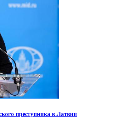
ского преступника в Латвии