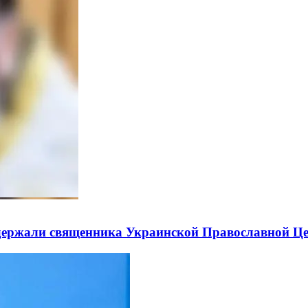
держали священника Украинской Православной Ц