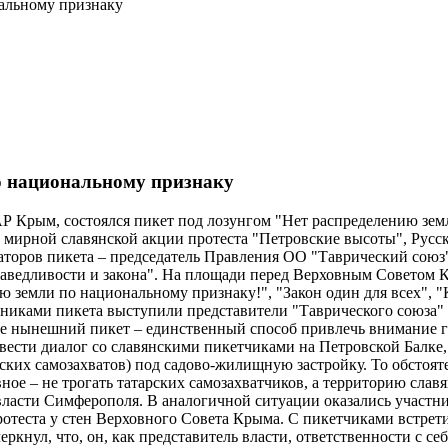
альному признаку
о национальному признаку
АР Крым, состоялся пикет под лозунгом "Нет распределению зе
и мирной славянской акции протеста "Петровские высоты", Рус
аторов пикета – председатель Правления ОО "Таврический союз"
аведливости и закона". На площади перед Верховным Советом 
ю земли по национальному признаку!", "Закон один для всех", 
стниками пикета выступили представители "Таврического союза" 
ле нынешний пикет – единственный способ привлечь внимание г
вести диалог со славянскими пикетчиками на Петровской Балке
рских самозахватов) под садово-жилищную застройку. То обстоя
ное – не трогать татарских самозахватчиков, а территорию слав
 власти Симферополя. В аналогичной ситуации оказались участ
ротеста у стен Верховного Совета Крыма. С пикетчиками встрети
нул, что, он, как представитель власти, ответственности с себя