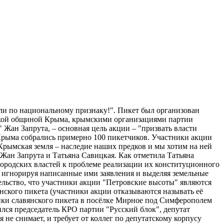
мли по национальному признаку!". Пикет был организован
ской общиной Крыма, крымскими организациями партии
 Жан Запрута, – основная цель акции – "призвать власти
Крыма собрались примерно 100 пикетчиков. Участники акции
"Крымская земля – наследие наших предков и мы хотим на ней
Жан Запрута и Татьяна Савицкая. Как отметила Татьяна
ородских властей к проблеме реализации их конституционного
, игнорируя написанные ими заявления и выделяя земельные
тельство, что участники акции "Петровские высоты" являются
янского пикета (участники акции отказываются называть её
ники славянского пикета в посёлке Мирное под Симферополем
лся председатель КРО партии "Русский блок", депутат
 не снимает, и требует от коллег по депутатскому корпусу