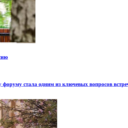
ссию
 форуму стала одним из ключевых вопросов встре