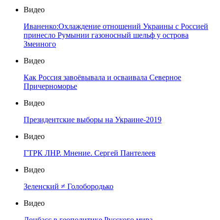
Видео
Иваненко:Охлаждение отношений Украины с Россией
принесло Румынии газоносный шельф у острова
Змеиного
Видео
Как Россия завоёвывала и осваивала Северное
Причерноморье
Видео
Президентские выборы на Украине-2019
Видео
ГТРК ЛНР. Мнение. Сергей Пантелеев
Видео
Зеленский ≠ Голобородько
Видео
Донбасс в геополитике Русского мира