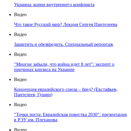
Украина: корни внутреннего конфликта
Видео
Что такое Русский мир? Лекция Сергея Пантелеева
Видео
Защитить и обезвредить. Специальный репортаж
Видео
"Многие забыли, что война идет 8 лет": эксперт о
причинах кризиса на Украине
Видео
Концепция евразийского союза – бред? (Евстафьев,
Пантелеев, Гущин)
Видео
"Точки роста: Евразийская повестка 2030": презентация
в РЭУ им. Плеханова
Видео