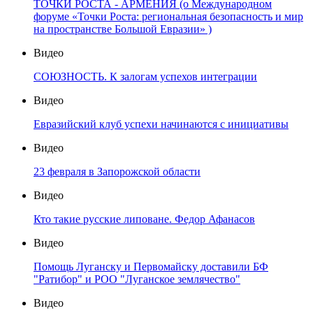
ТОЧКИ РОСТА - АРМЕНИЯ (о Международном
форуме «Точки Роста: региональная безопасность и мир
на пространстве Большой Евразии» )
Видео
СОЮЗНОСТЬ. К залогам успехов интеграции
Видео
Евразийский клуб успехи начинаются с инициативы
Видео
23 февраля в Запорожской области
Видео
Кто такие русские липоване. Федор Афанасов
Видео
Помощь Луганску и Первомайску доставили БФ
"Ратибор" и РОО "Луганское землячество"
Видео