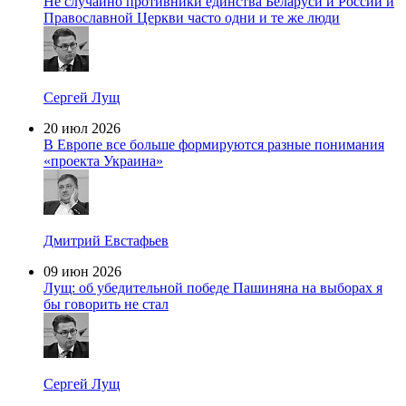
Не случайно противники единства Беларуси и России и
Православной Церкви часто одни и те же люди
Сергей Лущ
20 июл 2026
В Европе все больше формируются разные понимания
«проекта Украина»
Дмитрий Евстафьев
09 июн 2026
Лущ: об убедительной победе Пашиняна на выборах я
бы говорить не стал
Сергей Лущ