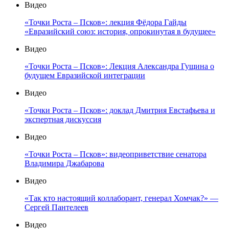
Видео
«Точки Роста – Псков»: лекция Фёдора Гайды
«Евразийский союз: история, опрокинутая в будущее»
Видео
«Точки Роста – Псков»: Лекция Александра Гущина о
будущем Евразийской интеграции
Видео
«Точки Роста – Псков»: доклад Дмитрия Евстафьева и
экспертная дискуссия
Видео
«Точки Роста – Псков»: видеоприветствие сенатора
Владимира Джабарова
Видео
«Так кто настоящий коллаборант, генерал Хомчак?» —
Сергей Пантелеев
Видео