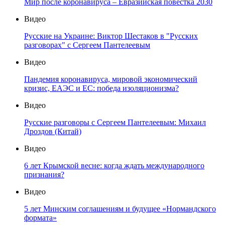
Мир после коронавируса – Евразийская повестка 2030
Видео
Русские на Украине: Виктор Шестаков в "Русских
разговорах" с Сергеем Пантелеевым
Видео
Пандемия коронавируса, мировой экономический
кризис, ЕАЭС и ЕС: победа изоляционизма?
Видео
Русские разговоры с Сергеем Пантелеевым: Михаил
Дроздов (Китай)
Видео
6 лет Крымской весне: когда ждать международного
признания?
Видео
5 лет Минским соглашениям и будущее «Нормандского
формата»