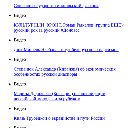
Союзное государство и «польский фактор»
Видео
КУЛЬТУРНЫЙ ФРОНТ. Роман Рыкалов (группа ЕЩЁ):
русский рок за русский #Донбасс
Видео
Дюк Мишель Нгебана - внук белорусского партизана
Видео
Степанюк Александр (Киргизия) об экономических
особенностях русской диаспоры
Видео
Марина Дадикозян (Болгария) о консолидации
российской молодёжи за рубежом
Видео
Князь Трубецкой о евразийстве и пути России
Видео