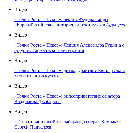
Видео
«Точки Роста – Псков»: лекция Фёдора Гайды
«Евразийский союз: история, опрокинутая в будущее»
Видео
«Точки Роста – Псков»: Лекция Александра Гущина о
будущем Евразийской интеграции
Видео
«Точки Роста – Псков»: доклад Дмитрия Евстафьева и
экспертная дискуссия
Видео
«Точки Роста – Псков»: видеоприветствие сенатора
Владимира Джабарова
Видео
«Так кто настоящий коллаборант, генерал Хомчак?» —
Сергей Пантелеев