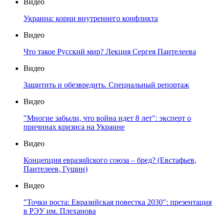
Видео
Украина: корни внутреннего конфликта
Видео
Что такое Русский мир? Лекция Сергея Пантелеева
Видео
Защитить и обезвредить. Специальный репортаж
Видео
"Многие забыли, что война идет 8 лет": эксперт о
причинах кризиса на Украине
Видео
Концепция евразийского союза – бред? (Евстафьев,
Пантелеев, Гущин)
Видео
"Точки роста: Евразийская повестка 2030": презентация
в РЭУ им. Плеханова