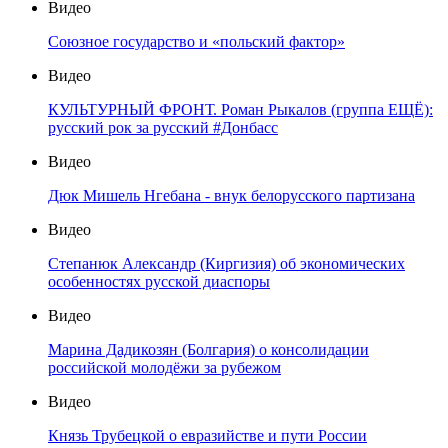
Видео
Союзное государство и «польский фактор»
Видео
КУЛЬТУРНЫЙ ФРОНТ. Роман Рыкалов (группа ЕЩЁ):
русский рок за русский #Донбасс
Видео
Дюк Мишель Нгебана - внук белорусского партизана
Видео
Степанюк Александр (Киргизия) об экономических
особенностях русской диаспоры
Видео
Марина Дадикозян (Болгария) о консолидации
российской молодёжи за рубежом
Видео
Князь Трубецкой о евразийстве и пути России