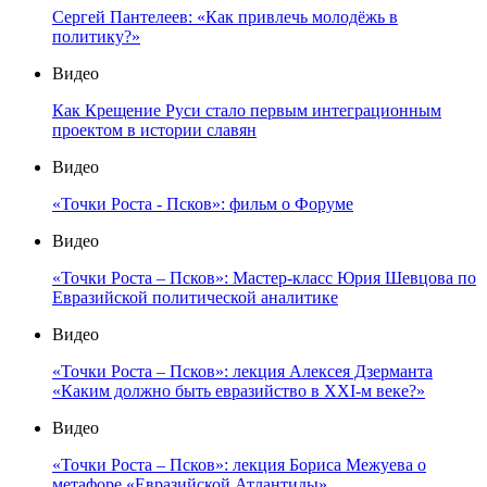
Сергей Пантелеев: «Как привлечь молодёжь в
политику?»
Видео
Как Крещение Руси стало первым интеграционным
проектом в истории славян
Видео
«Точки Роста - Псков»: фильм о Форуме
Видео
«Точки Роста – Псков»: Мастер-класс Юрия Шевцова по
Евразийской политической аналитике
Видео
«Точки Роста – Псков»: лекция Алексея Дзерманта
«Каким должно быть евразийство в XXI-м веке?»
Видео
«Точки Роста – Псков»: лекция Бориса Межуева о
метафоре «Евразийской Атлантиды»