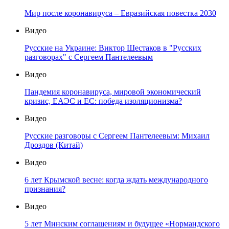
Мир после коронавируса – Евразийская повестка 2030
Видео
Русские на Украине: Виктор Шестаков в "Русских
разговорах" с Сергеем Пантелеевым
Видео
Пандемия коронавируса, мировой экономический
кризис, ЕАЭС и ЕС: победа изоляционизма?
Видео
Русские разговоры с Сергеем Пантелеевым: Михаил
Дроздов (Китай)
Видео
6 лет Крымской весне: когда ждать международного
признания?
Видео
5 лет Минским соглашениям и будущее «Нормандского