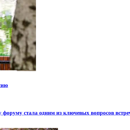
ссию
 форуму стала одним из ключевых вопросов встре