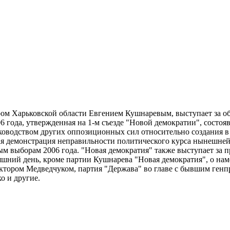
ром Харьковской области Евгением Кушнаревым, выступает за 
06 года, утвержденная на 1-м съезде "Новой демократии", состоя
ководством других оппозиционных сил относительно создания в
ая демонстрация неправильности политического курса нынешней
ым выборам 2006 года. "Новая демократия" также выступает за
няшний день, кроме партии Кушнарева "Новая демократия", о на
Виктором Медведчуком, партия "Держава" во главе с бывшим ге
о и другие.