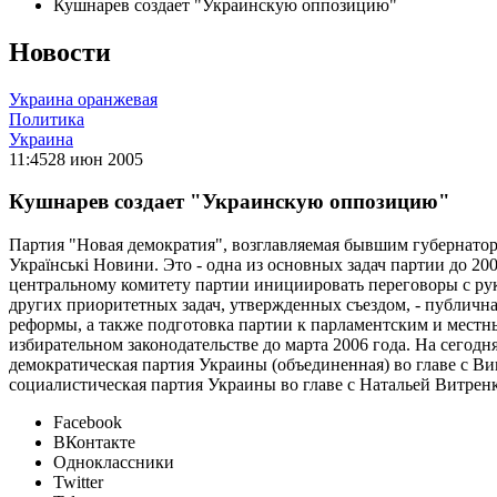
Кушнарев создает "Украинскую оппозицию"
Новости
Украина оранжевая
Политика
Украина
11:45
28 июн 2005
Кушнарев создает "Украинскую оппозицию"
Партия "Новая демократия", возглавляемая бывшим губернато
Українські Новини. Это - одна из основных задач партии до 20
центральному комитету партии инициировать переговоры с ру
других приоритетных задач, утвержденных съездом, - публичн
реформы, а также подготовка партии к парламентским и местн
избирательном законодательстве до марта 2006 года. На сегод
демократическая партия Украины (объединенная) во главе с 
социалистическая партия Украины во главе с Натальей Витренк
Facebook
ВКонтакте
Одноклассники
Twitter