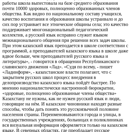
работы школа выпестовала на базе среднего образования
почти 10000 здоровых, полноценно образованных членов
общества. Как видно по национальному составу учащихся,
качество воспитания и образования школы устраивало и до
сих пор устраивает все этнические общины села; это качество
поддерживает многонациональный педагогический
коллектив, а русский язык исправно служит языком
межнационального общения при решении всех задач школы.
При этом казахский язык преподается в школе соответствии с
программой, а преподавателей казахского языка в школе даже
вдвое больше, чем преподавателей русского языка и
литературы», - говорится в обращении Республиканского
славянского движения «Лад». «Судя по всему, - пишет
«Ладинформ», - казахстанские власти полагают, что с
закрытием русских школ процесс внедрения в
делопроизводство казахского языка пойдёт быстрее. По
мнению националистически настроенной бюрократии,
«здоровые, полноценно образованные члены общества»
Казахстану не нужны, как не нужен русский язык и люди,
говорящие на нём. И казахские чиновники находят разные
способы, чтобы дать понять это русскоязычной половине
населения страны. Переименовываются города и улицы, в
государственных учреждениях, больницах и поликлиниках
вся визуальная информация оформляется только на казахском
языке. В северных областях, где преобладает русское