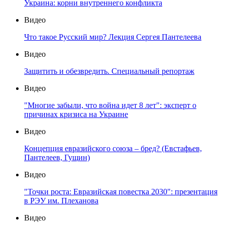
Украина: корни внутреннего конфликта
Видео
Что такое Русский мир? Лекция Сергея Пантелеева
Видео
Защитить и обезвредить. Специальный репортаж
Видео
"Многие забыли, что война идет 8 лет": эксперт о
причинах кризиса на Украине
Видео
Концепция евразийского союза – бред? (Евстафьев,
Пантелеев, Гущин)
Видео
"Точки роста: Евразийская повестка 2030": презентация
в РЭУ им. Плеханова
Видео