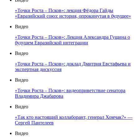
«Точки Роста – Псков»: лекция Фёдора Гайды
«Евразийский союз: история, опрокинутая в будущее»
Видео
«Точки Роста – Псков»: Лекция Александра Гущина о
будущем Евразийской интеграции
Видео
«Точки Роста – Псков»: доклад Дмитрия Евстафьева и
экспертная дискуссия
Видео
«Точки Роста – Псков»: видеоприветствие сенатора
Владимира Джабарова
Видео
«Так кто настоящий коллаборант, генерал Хомчак?» —
Сергей Пантелеев
Видео