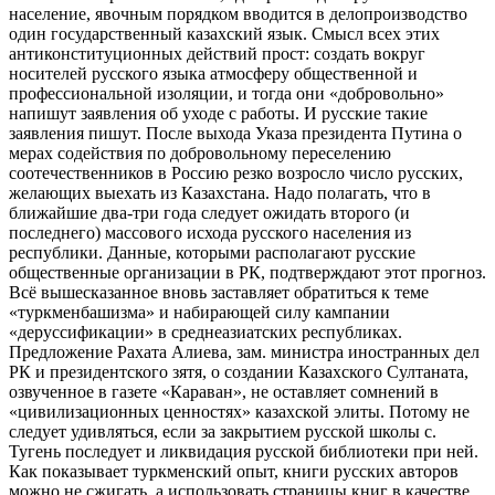
население, явочным порядком вводится в делопроизводство
один государственный казахский язык. Смысл всех этих
антиконституционных действий прост: создать вокруг
носителей русского языка атмосферу общественной и
профессиональной изоляции, и тогда они «добровольно»
напишут заявления об уходе с работы. И русские такие
заявления пишут. После выхода Указа президента Путина о
мерах содействия по добровольному переселению
соотечественников в Россию резко возросло число русских,
желающих выехать из Казахстана. Надо полагать, что в
ближайшие два-три года следует ожидать второго (и
последнего) массового исхода русского населения из
республики. Данные, которыми располагают русские
общественные организации в РК, подтверждают этот прогноз.
Всё вышесказанное вновь заставляет обратиться к теме
«туркменбашизма» и набирающей силу кампании
«деруссификации» в среднеазиатских республиках.
Предложение Рахата Алиева, зам. министра иностранных дел
РК и президентского зятя, о создании Казахского Султаната,
озвученное в газете «Караван», не оставляет сомнений в
«цивилизационных ценностях» казахской элиты. Потому не
следует удивляться, если за закрытием русской школы с.
Тугень последует и ликвидация русской библиотеки при ней.
Как показывает туркменский опыт, книги русских авторов
можно не сжигать, а использовать страницы книг в качестве