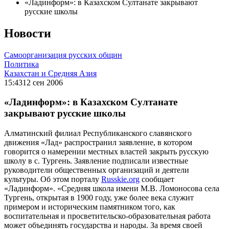
«Ладинформ»: в Казахском Султанате закрывают
русские школы
Новости
Самоорганизация русских общин
Политика
Казахстан и Средняя Азия
15:43
12 сен 2006
«Ладинформ»: в Казахском Султанате
закрывают русские школы
Алматинский филиал Республиканского славянского
движения «Лад» распространил заявление, в котором
говорится о намерении местных властей закрыть русскую
школу в с. Тургень. Заявление подписали известные
руководители общественных организаций и деятели
культуры. Об этом порталу
Russkie.org
сообщает
«Ладинформ». «Средняя школа имени М.В. Ломоносова села
Тургень, открытая в 1900 году, уже более века служит
примером и историческим памятником того, как
воспитательная и просветительско-образовательная работа
может объединять государства и народы. За время своей