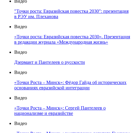
Видео
"Точки роста: Евразийская повестка 2030": презентация
в РЭУ им. Плеханова
Видео
«Точки роста: Евразийская повестка 2030». Презентация
в редакции журнала «Международная жизнь»
Видео
Дзермант и Пантелеев о русскости
Видео
«Точки Роста – Минск»: Фёдор Гайда об исторических
основаниях евразийской интеграции
Видео
«Точки Роста – Минск»: Сергей Пантелеев о
национализме и евразийстве
Видео