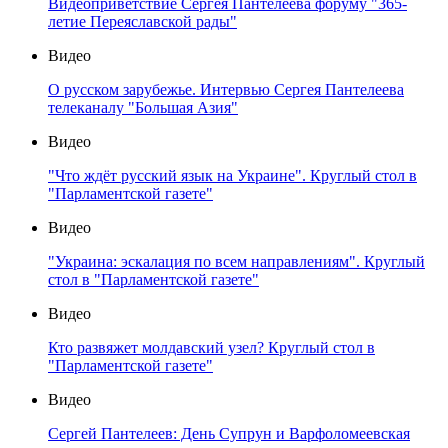
Видеоприветствие Сергея Пантелеева форуму "365-
летие Переяславской рады"
Видео
О русском зарубежье. Интервью Сергея Пантелеева
телеканалу "Большая Азия"
Видео
"Что ждёт русский язык на Украине". Круглый стол в
"Парламентской газете"
Видео
"Украина: эскалация по всем направлениям". Круглый
стол в "Парламентской газете"
Видео
Кто развяжет молдавский узел? Круглый стол в
"Парламентской газете"
Видео
Сергей Пантелеев: День Супрун и Варфоломеевская