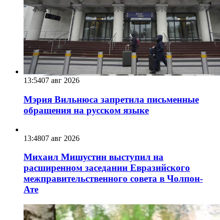
13:54
07 авг 2026
Мэрия Вильнюса запретила письменные
обращения на русском языке
13:48
07 авг 2026
Михаил Мишустин выступил на
расширенном заседании Евразийского
межправительственного совета в Чолпон-
Ате