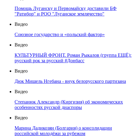
Помощь Луганску и Первомайску доставили БФ
"Ратибор" и РОО "Луганское землячество"
Видео
Союзное государство и «польский фактор»
Видео
КУЛЬТУРНЫЙ ФРОНТ. Роман Рыкалов (группа ЕЩЁ):
русский рок за русский #Донбасс
Видео
Дюк Мишель Нгебана - внук белорусского партизана
Видео
Степанюк Александр (Киргизия) об экономических
особенностях русской диаспоры
Видео
Марина Дадикозян (Болгария) о консолидации
российской молодёжи за рубежом