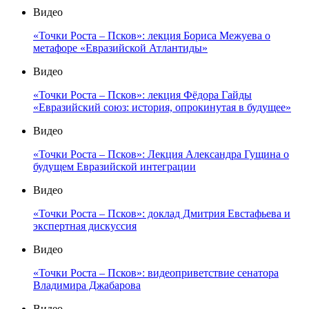
Видео
«Точки Роста – Псков»: лекция Бориса Межуева о
метафоре «Евразийской Атлантиды»
Видео
«Точки Роста – Псков»: лекция Фёдора Гайды
«Евразийский союз: история, опрокинутая в будущее»
Видео
«Точки Роста – Псков»: Лекция Александра Гущина о
будущем Евразийской интеграции
Видео
«Точки Роста – Псков»: доклад Дмитрия Евстафьева и
экспертная дискуссия
Видео
«Точки Роста – Псков»: видеоприветствие сенатора
Владимира Джабарова
Видео