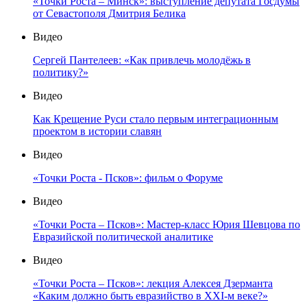
«Точки Роста – Минск»: выступление депутата Госдумы
от Севастополя Дмитрия Белика
Видео
Сергей Пантелеев: «Как привлечь молодёжь в
политику?»
Видео
Как Крещение Руси стало первым интеграционным
проектом в истории славян
Видео
«Точки Роста - Псков»: фильм о Форуме
Видео
«Точки Роста – Псков»: Мастер-класс Юрия Шевцова по
Евразийской политической аналитике
Видео
«Точки Роста – Псков»: лекция Алексея Дзерманта
«Каким должно быть евразийство в XXI-м веке?»