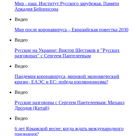
Мир - наш. Институт Русского зарубежья. Памяти
Аркадия Бейненсона
Видео
Мир после коронавируса – Евразийская повестка 2030
Видео
Русские на Украине: Виктор Шестаков в "Русских
разговорах" с Сергеем Пантелеевым
Видео
Пандемия коронавируса, мировой экономический
кризис, ЕАЭС и ЕС: победа изоляционизма?
Видео
Русские разговоры с Сергеем Пантелеевым: Михаил
Дроздов (Китай)
Видео
6 лет Крымской весне: когда ждать международного
признания?