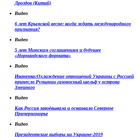
Дроздов (Китай)
Видео
6 лет Крымской весне: когда ждать международного
признания?
Видео
5 лет Минским соглашениям и будущее
«Нормандского формата»
Видео
Иваненко:Охлаждение отношений Украины с Россией
принесло Румынии газоносный шельф у острова
Змеиного
Видео
Как Россия завоёвывала и осваивала Северное
Причерноморье
Видео
Президентские выборы на Украине-2019