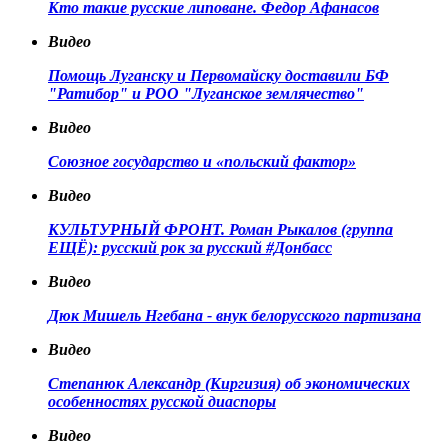
Кто такие русские липоване. Федор Афанасов
Видео
Помощь Луганску и Первомайску доставили БФ
"Ратибор" и РОО "Луганское землячество"
Видео
Союзное государство и «польский фактор»
Видео
КУЛЬТУРНЫЙ ФРОНТ. Роман Рыкалов (группа
ЕЩЁ): русский рок за русский #Донбасс
Видео
Дюк Мишель Нгебана - внук белорусского партизана
Видео
Степанюк Александр (Киргизия) об экономических
особенностях русской диаспоры
Видео