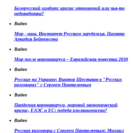
Белорусский гамбит: кризис отношений или чья-то
недоработка?
Видео
Мир - наш. Институт Русского зарубежья. Памяти
Аркадия Бейненсона
Видео
Мир после коронавируса – Евразийская повестка 2030
Видео
Русские на Украине: Виктор Шестаков в "Русских
разговорах" с Сергеем Пантелеевым
Видео
Пандемия коронавируса, мировой экономический
кризис, ЕАЭС и ЕС: победа изоляционизма?
Видео
Русские разговоры с Сергеем Пантелеевым: Михаил