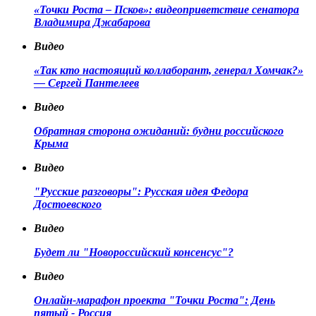
«Точки Роста – Псков»: видеоприветствие сенатора
Владимира Джабарова
Видео
«Так кто настоящий коллаборант, генерал Хомчак?»
— Сергей Пантелеев
Видео
Обратная сторона ожиданий: будни российского
Крыма
Видео
"Русские разговоры": Русская идея Федора
Достоевского
Видео
Будет ли "Новороссийский консенсус"?
Видео
Онлайн-марафон проекта "Точки Роста": День
пятый - Россия