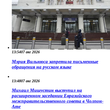
13:54
07 авг 2026
Мэрия Вильнюса запретила письменные
обращения на русском языке
13:48
07 авг 2026
Михаил Мишустин выступил на
расширенном заседании Евразийского
межправительственного совета в Чолпон-
Ате