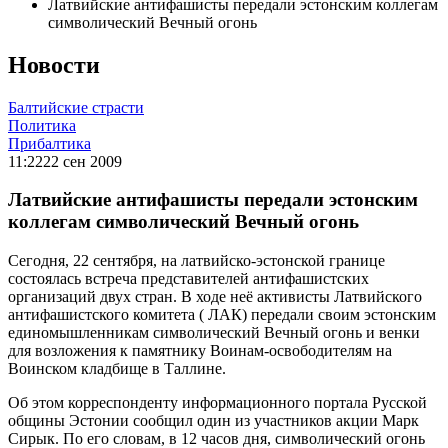
Латвийские антифашисты передали эстонским коллегам
символический Вечный огонь
Новости
Балтийские страсти
Политика
Прибалтика
11:22
22 сен 2009
Латвийские антифашисты передали эстонским
коллегам символический Вечный огонь
Сегодня, 22 сентября, на латвийско-эстонской границе
состоялась встреча представителей антифашистских
организаций двух стран. В ходе неё активисты Латвийского
антифашистского комитета ( ЛАК) передали своим эстонским
единомышленникам символический Вечный огонь и венки
для возложения к памятнику Воинам-освободителям на
Воинском кладбище в Таллине.
Об этом корреспонденту информационного портала Русcкой
общины Эстонии сообщил один из участников акции Марк
Сирык. По его словам, в 12 часов дня, символический огонь