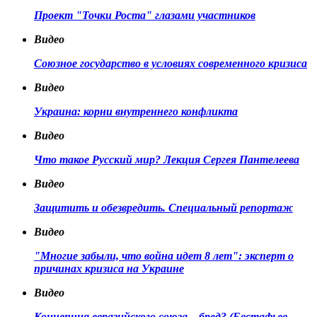
Проект "Точки Роста" глазами участников
Видео
Союзное государство в условиях современного кризиса
Видео
Украина: корни внутреннего конфликта
Видео
Что такое Русский мир? Лекция Сергея Пантелеева
Видео
Защитить и обезвредить. Специальный репортаж
Видео
"Многие забыли, что война идет 8 лет": эксперт о
причинах кризиса на Украине
Видео
Концепция евразийского союза – бред? (Евстафьев,