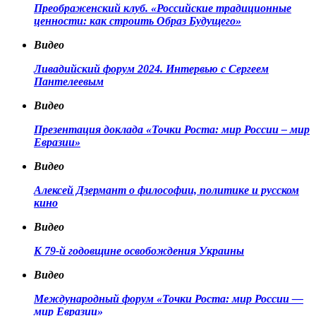
Преображенский клуб. «Российские традиционные
ценности: как строить Образ Будущего»
Видео
Ливадийский форум 2024. Интервью с Сергеем
Пантелеевым
Видео
Презентация доклада «Точки Роста: мир России – мир
Евразии»
Видео
Алексей Дзермант о философии, политике и русском
кино
Видео
К 79-й годовщине освобождения Украины
Видео
Международный форум «Точки Роста: мир России —
мир Евразии»