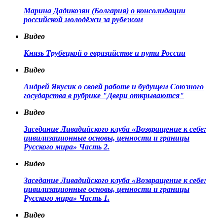
Марина Дадикозян (Болгария) о консолидации
российской молодёжи за рубежом
Видео
Князь Трубецкой о евразийстве и пути России
Видео
Андрей Якусик о своей работе и будущем Союзного
государства в рубрике "Двери открываются"
Видео
Заседание Ливадийского клуба «Возвращение к себе:
цивилизационные основы, ценности и границы
Русского мира» Часть 2.
Видео
Заседание Ливадийского клуба «Возвращение к себе:
цивилизационные основы, ценности и границы
Русского мира» Часть 1.
Видео