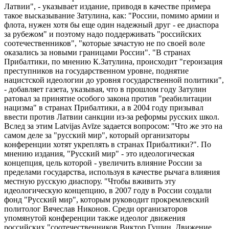
Латвии", - указывает издание, приводя в качестве примера
такое высказывание Затулина, как: "России, помимо армии и
флота, нужен хотя бы еще один надежный друг - ее диаспора
за рубежом" и поэтому надо поддерживать "российских
соотечественников", "которые зачастую не по своей воле
оказались за новыми границами России". "В странах
Прибалтики, по мнению К.Затулина, происходит "героизация
преступников на государственном уровне, поднятие
нацистской идеологии до уровня государственной политики",
- добавляет газета, указывая, что в прошлом году Затулин
ратовал за принятие особого закона против "реабилитации
нацизма" в странах Прибалтики, а в 2004 году призывал
ввести против Латвии санкции из-за реформы русских школ.
Вслед за этим Latvijas Avīze задается вопросом: "Что же это на
самом деле за "русский мир", который организаторы
конференции хотят укреплять в странах Прибалтики?". По
мнению издания, "Русский мир" - это идеологическая
концепция, цель которой - увеличить влияние России за
пределами государства, используя в качестве рычага влияния
местную русскую диаспору. "Чтобы вживить эту
идеологическую концепцию, в 2007 году в России создали
фонд "Русский мир", которым руководит прокремлевский
политолог Вячеслав Никонов. Среди организаторов
упомянутой конференции также идеолог движения
российских "соотечественников Виктор Гущин. Движение