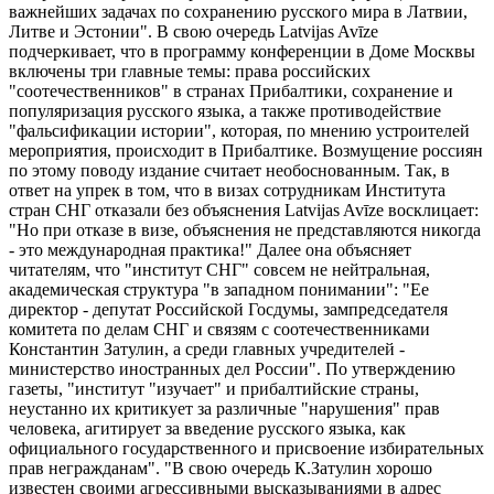
важнейших задачах по сохранению русского мира в Латвии,
Литве и Эстонии". В свою очередь Latvijas Avīze
подчеркивает, что в программу конференции в Доме Москвы
включены три главные темы: права российских
"соотечественников" в странах Прибалтики, сохранение и
популяризация русского языка, а также противодействие
"фальсификации истории", которая, по мнению устроителей
мероприятия, происходит в Прибалтике. Возмущение россиян
по этому поводу издание считает необоснованным. Так, в
ответ на упрек в том, что в визах сотрудникам Института
стран СНГ отказали без объяснения Latvijas Avīze восклицает:
"Но при отказе в визе, объяснения не представляются никогда
- это международная практика!" Далее она объясняет
читателям, что "институт СНГ" совсем не нейтральная,
академическая структура "в западном понимании": "Ее
директор - депутат Российской Госдумы, зампредседателя
комитета по делам СНГ и связям с соотечественниками
Константин Затулин, а среди главных учредителей -
министерство иностранных дел России". По утверждению
газеты, "институт "изучает" и прибалтийские страны,
неустанно их критикует за различные "нарушения" прав
человека, агитирует за введение русского языка, как
официального государственного и присвоение избирательных
прав негражданам". "В свою очередь К.Затулин хорошо
известен своими агрессивными высказываниями в адрес