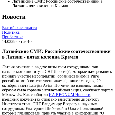
Латвийские СМИ: Российские соотечественники в
Латвии - пятая колонна Кремля
Новости
Балтийские страсти
Политика
Прибалтика
14:02
29 окт 2010
Латвийские СМИ: Российские соотечественники
в Латвии - пятая колонна Кремля
Латвия отказала в выдаче визы трем сотрудникам "так
называемого института СНГ (Россия)", которые намеревались
принять участие мероприятии, организованном в Риге
российскими "соотечественниками", пишет сегодня, 29
октября, газета Latvijas Avīze. По мнению издания, таким
образом была сорвана антилатвийская акция, сообщает портал
Mixnews.lv. Как сообщало
ИА REGNUM Новости
, во
въездных документах отказано заместителю директору
Института стран СНГ Владимиру Егорову и научным
сотрудникам Екатерине Шибаевой и Ольге Польниковой,
которые планировали принять участие в конференции "О