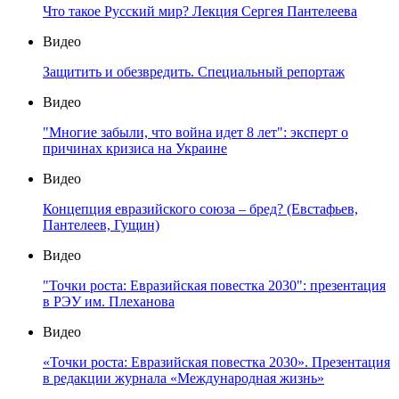
Что такое Русский мир? Лекция Сергея Пантелеева
Видео
Защитить и обезвредить. Специальный репортаж
Видео
"Многие забыли, что война идет 8 лет": эксперт о
причинах кризиса на Украине
Видео
Концепция евразийского союза – бред? (Евстафьев,
Пантелеев, Гущин)
Видео
"Точки роста: Евразийская повестка 2030": презентация
в РЭУ им. Плеханова
Видео
«Точки роста: Евразийская повестка 2030». Презентация
в редакции журнала «Международная жизнь»