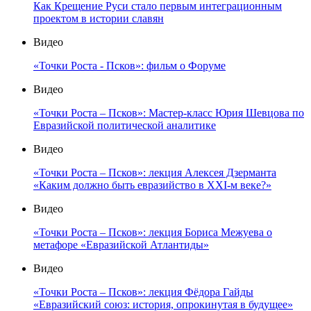
Как Крещение Руси стало первым интеграционным
проектом в истории славян
Видео
«Точки Роста - Псков»: фильм о Форуме
Видео
«Точки Роста – Псков»: Мастер-класс Юрия Шевцова по
Евразийской политической аналитике
Видео
«Точки Роста – Псков»: лекция Алексея Дзерманта
«Каким должно быть евразийство в XXI-м веке?»
Видео
«Точки Роста – Псков»: лекция Бориса Межуева о
метафоре «Евразийской Атлантиды»
Видео
«Точки Роста – Псков»: лекция Фёдора Гайды
«Евразийский союз: история, опрокинутая в будущее»