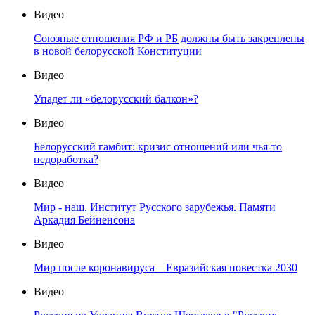
Видео
Союзные отношения РФ и РБ должны быть закреплены
в новой белорусской Конституции
Видео
Упадет ли «белорусский балкон»?
Видео
Белорусский гамбит: кризис отношений или чья-то
недоработка?
Видео
Мир - наш. Институт Русского зарубежья. Памяти
Аркадия Бейненсона
Видео
Мир после коронавируса – Евразийская повестка 2030
Видео