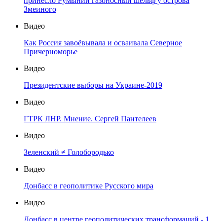
принесло Румынии газоносный шельф у острова
Змеиного
Видео
Как Россия завоёвывала и осваивала Северное
Причерноморье
Видео
Президентские выборы на Украине-2019
Видео
ГТРК ЛНР. Мнение. Сергей Пантелеев
Видео
Зеленский ≠ Голобородько
Видео
Донбасс в геополитике Русского мира
Видео
Донбасс в центре геополитических трансформаций - 1