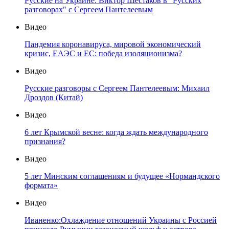
Русские на Украине: Виктор Шестаков в "Русских
разговорах" с Сергеем Пантелеевым
Видео
Пандемия коронавируса, мировой экономический
кризис, ЕАЭС и ЕС: победа изоляционизма?
Видео
Русские разговоры с Сергеем Пантелеевым: Михаил
Дроздов (Китай)
Видео
6 лет Крымской весне: когда ждать международного
признания?
Видео
5 лет Минским соглашениям и будущее «Нормандского
формата»
Видео
Иваненко:Охлаждение отношений Украины с Россией