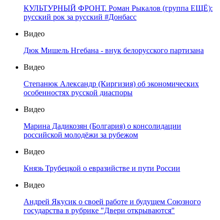
КУЛЬТУРНЫЙ ФРОНТ. Роман Рыкалов (группа ЕЩЁ):
русский рок за русский #Донбасс
Видео
Дюк Мишель Нгебана - внук белорусского партизана
Видео
Степанюк Александр (Киргизия) об экономических
особенностях русской диаспоры
Видео
Марина Дадикозян (Болгария) о консолидации
российской молодёжи за рубежом
Видео
Князь Трубецкой о евразийстве и пути России
Видео
Андрей Якусик о своей работе и будущем Союзного
государства в рубрике "Двери открываются"