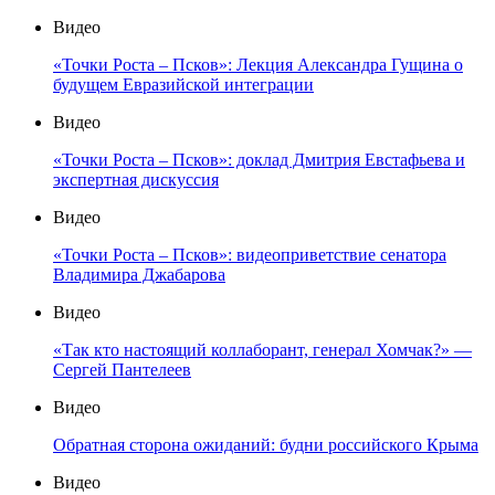
Видео
«Точки Роста – Псков»: Лекция Александра Гущина о
будущем Евразийской интеграции
Видео
«Точки Роста – Псков»: доклад Дмитрия Евстафьева и
экспертная дискуссия
Видео
«Точки Роста – Псков»: видеоприветствие сенатора
Владимира Джабарова
Видео
«Так кто настоящий коллаборант, генерал Хомчак?» —
Сергей Пантелеев
Видео
Обратная сторона ожиданий: будни российского Крыма
Видео