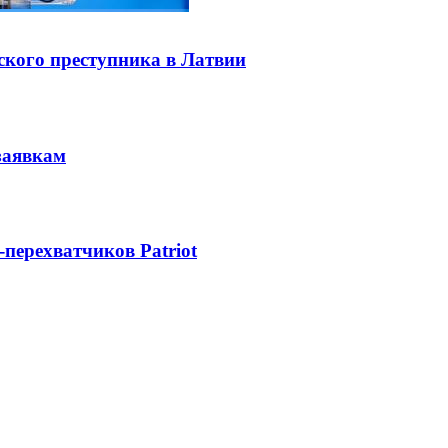
ского преступника в Латвии
заявкам
-перехватчиков Patriot