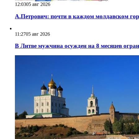
12:03
05 авг 2026
А.Петрович: почти в каждом молдавском горо
11:27
05 авг 2026
В Литве мужчина осужден на 8 месяцев огра