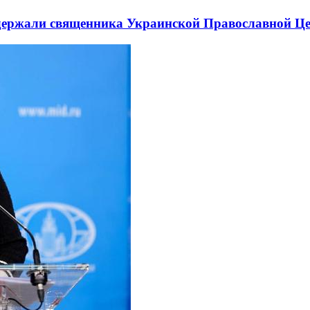
держали священника Украинской Православной Ц