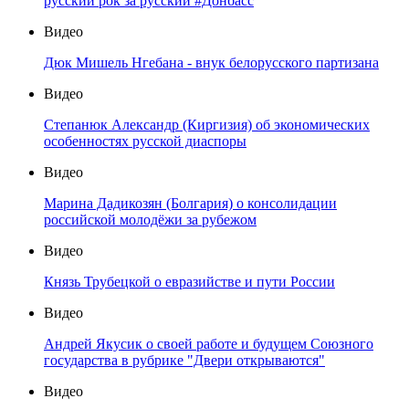
русский рок за русский #Донбасс
Видео
Дюк Мишель Нгебана - внук белорусского партизана
Видео
Степанюк Александр (Киргизия) об экономических
особенностях русской диаспоры
Видео
Марина Дадикозян (Болгария) о консолидации
российской молодёжи за рубежом
Видео
Князь Трубецкой о евразийстве и пути России
Видео
Андрей Якусик о своей работе и будущем Союзного
государства в рубрике "Двери открываются"
Видео