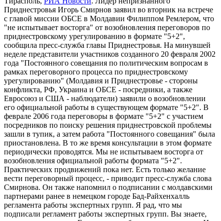
Тирасполь,
РИА Новости
. Лидер непризнанного
Приднестровья Игорь Смирнов заявил во вторник на встрече
с главой миссии ОБСЕ в Молдавии Филиппом Ремлером, что
"не испытывает восторга" от возобновления переговоров по
приднестровскому урегулированию в формате "5+2",
сообщила пресс-служба главы Приднестровья. На минувшей
неделе представители участников созданного 20 февраля 2002
года "Постоянного совещания по политическим вопросам в
рамках переговорного процесса по приднестровскому
урегулированию" (Молдавия и Приднестровье - стороны
конфликта, РФ, Украина и ОБСЕ - посредники, а также
Евросоюз и США - наблюдатели) заявили о возобновлении
его официальной работы в существующем формате "5+2". В
феврале 2006 года переговоры в формате "5+2" с участием
посредников по поиску решения приднестровской проблемы
зашли в тупик, а затем работа "Постоянного совещания" была
приостановлена. В то же время консультации в этом формате
периодически проводятся. Мы не испытываем восторга от
возобновления официальной работы формата "5+2".
Практических продвижений пока нет. Есть только желание
вести переговорный процесс, - приводит пресс-служба слова
Смирнова. Он также напомнил о подписании с молдавскими
партнерами ранее в немецком городе Бад-Райхенхалль
регламента работы экспертных групп. Я рад, что мы
подписали регламент работы экспертных групп. Вы знаете,