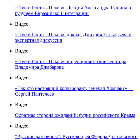
«Точки Роста – Псков»: Лекция Александра Гущина о
будущем Евразийской интеграции
Видео
«Точки Роста – Псков»: доклад Дмитрия Евстафьева и
экспертная дискуссия
Видео
«Точки Роста – Псков»: видеоприветствие сенатора
Владимира Джабарова
Видео
«Так кто настоящий коллаборант, генерал Хомчак?» —
Сергей Пантелеев
Видео
Обратная сторона ожиданий: будни российского Крыма
Видео
"Русские разговоры": Русская идея Федора Достоевского