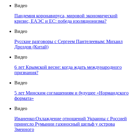
Видео
Пандемия коронавируса, мировой экономический
кризис, ЕАЭС и ЕС: победа изоляционизма?
Видео
Русские разговоры с Сергеем Пантелеевым: Михаил
Дроздов (Китай)
Видео
6 лет Крымской весне: когда ждать международного
признания?
Видео
5 лет Минским соглашениям и будущее «Нормандского
формата»
Видео
Иваненко:Охлаждение отношений Украины с Россией
принесло Румынии газоносный шельф у острова
Змеиного