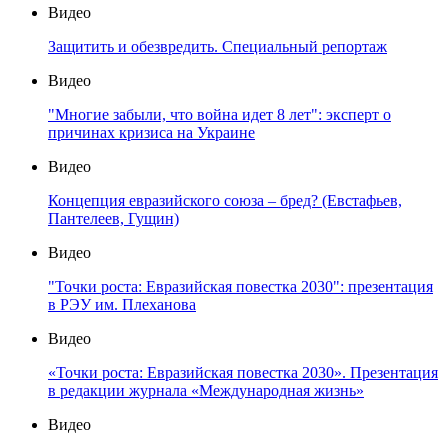
Видео
Защитить и обезвредить. Специальный репортаж
Видео
"Многие забыли, что война идет 8 лет": эксперт о
причинах кризиса на Украине
Видео
Концепция евразийского союза – бред? (Евстафьев,
Пантелеев, Гущин)
Видео
"Точки роста: Евразийская повестка 2030": презентация
в РЭУ им. Плеханова
Видео
«Точки роста: Евразийская повестка 2030». Презентация
в редакции журнала «Международная жизнь»
Видео