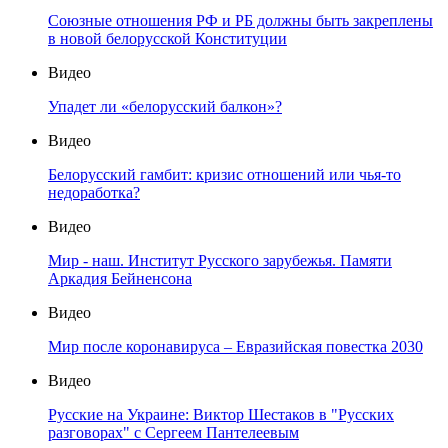
Союзные отношения РФ и РБ должны быть закреплены
в новой белорусской Конституции
Видео
Упадет ли «белорусский балкон»?
Видео
Белорусский гамбит: кризис отношений или чья-то
недоработка?
Видео
Мир - наш. Институт Русского зарубежья. Памяти
Аркадия Бейненсона
Видео
Мир после коронавируса – Евразийская повестка 2030
Видео
Русские на Украине: Виктор Шестаков в "Русских
разговорах" с Сергеем Пантелеевым