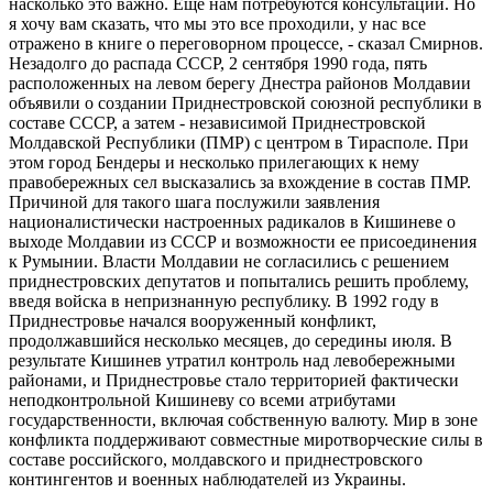
насколько это важно. Еще нам потребуются консультации. Но
я хочу вам сказать, что мы это все проходили, у нас все
отражено в книге о переговорном процессе, - сказал Смирнов.
Незадолго до распада СССР, 2 сентября 1990 года, пять
расположенных на левом берегу Днестра районов Молдавии
объявили о создании Приднестровской союзной республики в
составе СССР, а затем - независимой Приднестровской
Молдавской Республики (ПМР) с центром в Тирасполе. При
этом город Бендеры и несколько прилегающих к нему
правобережных сел высказались за вхождение в состав ПМР.
Причиной для такого шага послужили заявления
националистически настроенных радикалов в Кишиневе о
выходе Молдавии из СССР и возможности ее присоединения
к Румынии. Власти Молдавии не согласились с решением
приднестровских депутатов и попытались решить проблему,
введя войска в непризнанную республику. В 1992 году в
Приднестровье начался вооруженный конфликт,
продолжавшийся несколько месяцев, до середины июля. В
результате Кишинев утратил контроль над левобережными
районами, и Приднестровье стало территорией фактически
неподконтрольной Кишиневу со всеми атрибутами
государственности, включая собственную валюту. Мир в зоне
конфликта поддерживают совместные миротворческие силы в
составе российского, молдавского и приднестровского
контингентов и военных наблюдателей из Украины.