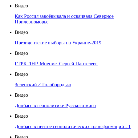
Видео
Как Россия завоёвывала и осваивала Северное
Причерноморье
Видео
Президентские выборы на Украине-2019
Видео
ГТРК ЛНР. Мнение. Сергей Пантелеев
Видео
Зеленский ≠ Голобородько
Видео
Донбасс в геополитике Русского мира
Видео
Донбасс в центре геополитических трансформаций - 1
Видео