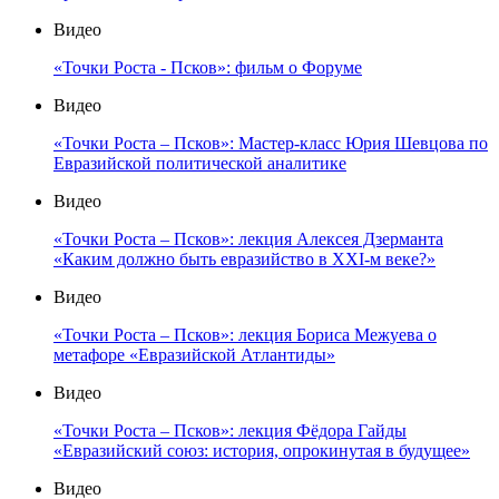
Видео
«Точки Роста - Псков»: фильм о Форуме
Видео
«Точки Роста – Псков»: Мастер-класс Юрия Шевцова по
Евразийской политической аналитике
Видео
«Точки Роста – Псков»: лекция Алексея Дзерманта
«Каким должно быть евразийство в XXI-м веке?»
Видео
«Точки Роста – Псков»: лекция Бориса Межуева о
метафоре «Евразийской Атлантиды»
Видео
«Точки Роста – Псков»: лекция Фёдора Гайды
«Евразийский союз: история, опрокинутая в будущее»
Видео