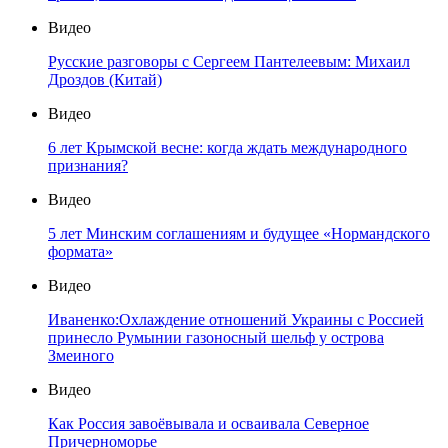
Видео
Русские разговоры с Сергеем Пантелеевым: Михаил
Дроздов (Китай)
Видео
6 лет Крымской весне: когда ждать международного
признания?
Видео
5 лет Минским соглашениям и будущее «Нормандского
формата»
Видео
Иваненко:Охлаждение отношений Украины с Россией
принесло Румынии газоносный шельф у острова
Змеиного
Видео
Как Россия завоёвывала и осваивала Северное
Причерноморье