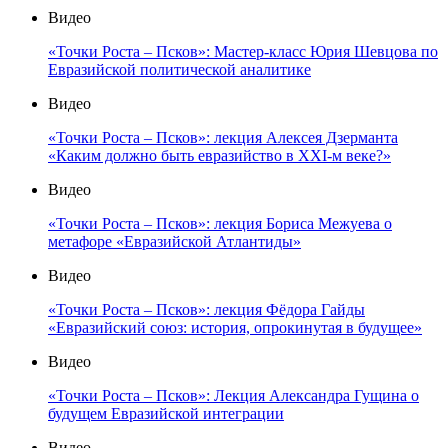
Видео
«Точки Роста – Псков»: Мастер-класс Юрия Шевцова по
Евразийской политической аналитике
Видео
«Точки Роста – Псков»: лекция Алексея Дзерманта
«Каким должно быть евразийство в XXI-м веке?»
Видео
«Точки Роста – Псков»: лекция Бориса Межуева о
метафоре «Евразийской Атлантиды»
Видео
«Точки Роста – Псков»: лекция Фёдора Гайды
«Евразийский союз: история, опрокинутая в будущее»
Видео
«Точки Роста – Псков»: Лекция Александра Гущина о
будущем Евразийской интеграции
Видео