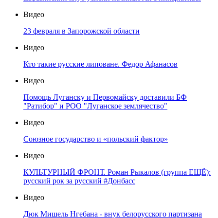
Видео
23 февраля в Запорожской области
Видео
Кто такие русские липоване. Федор Афанасов
Видео
Помощь Луганску и Первомайску доставили БФ
"Ратибор" и РОО "Луганское землячество"
Видео
Союзное государство и «польский фактор»
Видео
КУЛЬТУРНЫЙ ФРОНТ. Роман Рыкалов (группа ЕЩЁ):
русский рок за русский #Донбасс
Видео
Дюк Мишель Нгебана - внук белорусского партизана