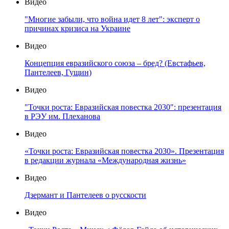
Видео
"Многие забыли, что война идет 8 лет": эксперт о
причинах кризиса на Украине
Видео
Концепция евразийского союза – бред? (Евстафьев,
Пантелеев, Гущин)
Видео
"Точки роста: Евразийская повестка 2030": презентация
в РЭУ им. Плеханова
Видео
«Точки роста: Евразийская повестка 2030». Презентация
в редакции журнала «Международная жизнь»
Видео
Дзермант и Пантелеев о русскости
Видео