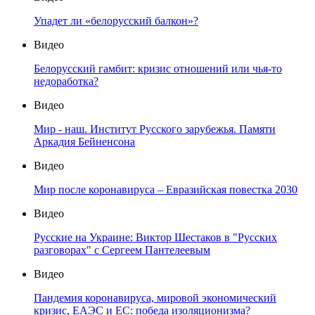
Упадет ли «белорусский балкон»?
Видео
Белорусский гамбит: кризис отношений или чья-то
недоработка?
Видео
Мир - наш. Институт Русского зарубежья. Памяти
Аркадия Бейненсона
Видео
Мир после коронавируса – Евразийская повестка 2030
Видео
Русские на Украине: Виктор Шестаков в "Русских
разговорах" с Сергеем Пантелеевым
Видео
Пандемия коронавируса, мировой экономический
кризис, ЕАЭС и ЕС: победа изоляционизма?