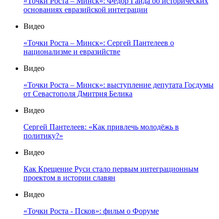
«Точки Роста – Минск»: Фёдор Гайда об исторических
основаниях евразийской интеграции
Видео
«Точки Роста – Минск»: Сергей Пантелеев о
национализме и евразийстве
Видео
«Точки Роста – Минск»: выступление депутата Госдумы
от Севастополя Дмитрия Белика
Видео
Сергей Пантелеев: «Как привлечь молодёжь в
политику?»
Видео
Как Крещение Руси стало первым интеграционным
проектом в истории славян
Видео
«Точки Роста - Псков»: фильм о Форуме