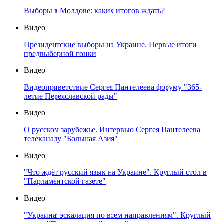
Выборы в Молдове: каких итогов ждать?
Видео
Президентские выборы на Украине. Первые итоги
предвыборной гонки
Видео
Видеоприветствие Сергея Пантелеева форуму "365-
летие Переяславской рады"
Видео
О русском зарубежье. Интервью Сергея Пантелеева
телеканалу "Большая Азия"
Видео
"Что ждёт русский язык на Украине". Круглый стол в
"Парламентской газете"
Видео
"Украина: эскалация по всем направлениям". Круглый