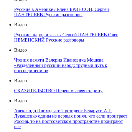
Русские в Америке / Елена БРЭНСОН, Сергей
ПАНТЕЛЕЕВ Русские разговоры
Видео
Русские: народ и язык / Сергей ПАНТЕЛЕЕВ Олег
НЕМЕНСКИЙ Русские разговоры
Видео
Чтения памяти Валерия Ивановича Мошева
«Разделенный русский народ: трудный путь к
воссоединению»
Видео
СКАЗИТЕЛЬСТВО Переосмысляя старину
Видео
Александр Приходько: Президент Беларуси А.Г.
Лукашенко одним из первых понял, что если проиграет
Россия, то на постсоветском пространстве проиграют
все