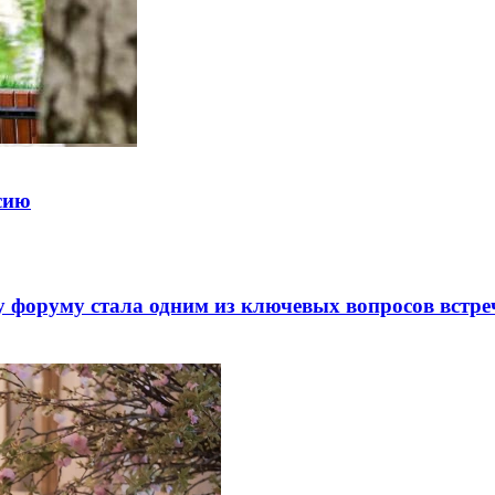
ссию
 форуму стала одним из ключевых вопросов встре