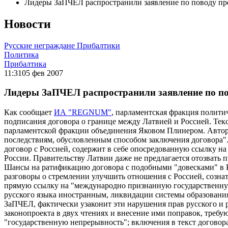
Лидеры ЗаПЧЕЛ распространили заявление по поводу пре
Новости
Русские неграждане Прибалтики
Политика
Прибалтика
11:31
05 фев 2007
Лидеры ЗаПЧЕЛ распространили заявление по пов
Как сообщает
ИА "REGNUM"
, парламентская фракция полити
подписания договора о границе между Латвией и Россией. Те
парламентской фракции объединения Яковом Плинером. Автор
последствиям, обусловленным способом заключения договора".
договор с Россией, содержит в себе опосредованную ссылку н
России. Правительству Латвии даже не предлагается отозвать
Шансы на ратификацию договора с подобными "довесками" в Р
разговоры о стремлении улучшить отношения с Россией, сознат
прямую ссылку на "международно признанную государственную
русского языка иностранным, ликвидации системы образования
ЗаПЧЕЛ, фактически узаконит эти нарушения прав русского и
законопроекта в двух чтениях и внесение ими поправок, треб
"государственную непрерывность"; включения в текст догово