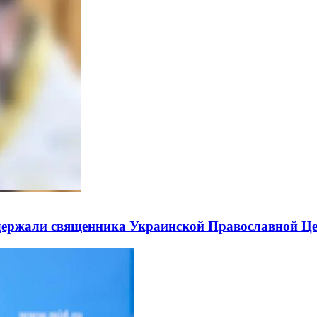
держали священника Украинской Православной Ц