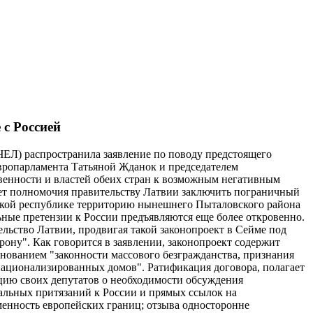
 с Россией
ПЧЕЛ) распространила заявление по поводу предстоящего
вропарламента Татьяной Жданок и председателем
енности и властей обеих стран к возможным негативным
ает полномочия правительству Латвии заключить пограничный
ийской республике территорию нынешнего Пыталовского района
ьные претензии к России предъявляются еще более откровенно.
льство Латвии, продвигая такой законопроект в Сейме под
рону". Как говорится в заявлении, законопроект содержит
ованием "законности массового безгражданства, признания
национализированных домов". Ратификация договора, полагает
цию своих депутатов о необходимости обсуждения
иальных притязаний к России и прямых ссылок на
енность европейских границ; отзыва односторонне