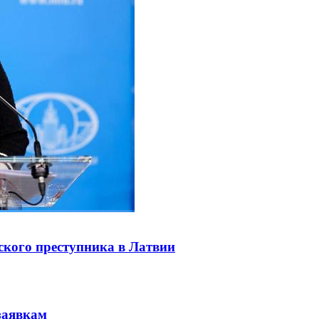
ского преступника в Латвии
заявкам