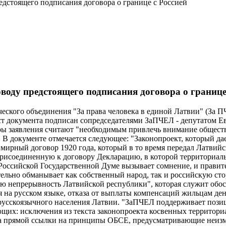
дстоящего подписания договора о границе с Россией
оду предстоящего подписания договора о границе
ческого объединения "За права человека в единой Латвии" (За 
кст документа подписан сопредседателями ЗаПЧЕЛ - депутатом Е
ы заявления считают "необходимым привлечь внимание обществ
 В документе отмечается следующее: "Законопроект, который д
а мирный договор 1920 года, который в то время передал Латв
 присоединенную к договору Декларацию, в которой территориал
оссийской Государственной Думе вызывает сомнение, и правите
ельно обманывает как собственный народ, так и российскую сто
 непрерывность Латвийской республики", которая служит обосн
 на русском языке, отказа от выплаты компенсаций жильцам де
 русскоязычного населения Латвии. "ЗаПЧЕЛ поддерживает пози
ующих: исключения из текста законопроекта косвенных территор
ра прямой ссылки на принципы ОБСЕ, предусматривающие неизм