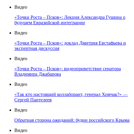
Видео
«Точки Роста – Псков»: Лекция Александра Гущина о
будущем Евразийской интеграции
Видео
«Точки Роста – Псков»: доклад Дмитрия Евстафьева и
экспертная дискуссия
Видео
«Точки Роста – Псков»: видеоприветствие сенатора
Владимира Джабарова
Видео
«Так кто настоящий коллаборант, генерал Хомчак?» —
Сергей Пантелеев
Видео
Обратная сторона ожиданий: будни российского Крыма
Видео