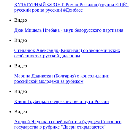
КУЛЬТУРНЫЙ ФРОНТ. Роман Рыкалов (группа ЕЩЁ):
русский рок за русский #Донбасс
Видео
Дюк Мишель Нгебана - внук белорусского партизана
Видео
Степанюк Александр (Киргизия) об экономических
особенностях русской диаспоры
Видео
Марина Дадикозян (Болгария) о консолидации
российской молодёжи за рубежом
Видео
Князь Трубецкой о евразийстве и пути России
Видео
Андрей Якусик о своей работе и будущем Союзного
государства в рубрике "Двери открываются"