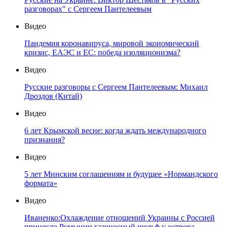
разговорах" с Сергеем Пантелеевым
Видео
Пандемия коронавируса, мировой экономический
кризис, ЕАЭС и ЕС: победа изоляционизма?
Видео
Русские разговоры с Сергеем Пантелеевым: Михаил
Дроздов (Китай)
Видео
6 лет Крымской весне: когда ждать международного
признания?
Видео
5 лет Минским соглашениям и будущее «Нормандского
формата»
Видео
Иваненко:Охлаждение отношений Украины с Россией
принесло Румынии газоносный шельф у острова