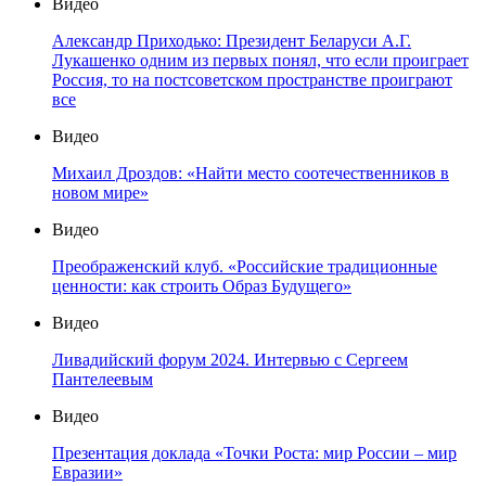
Видео
Александр Приходько: Президент Беларуси А.Г.
Лукашенко одним из первых понял, что если проиграет
Россия, то на постсоветском пространстве проиграют
все
Видео
Михаил Дроздов: «Найти место соотечественников в
новом мире»
Видео
Преображенский клуб. «Российские традиционные
ценности: как строить Образ Будущего»
Видео
Ливадийский форум 2024. Интервью с Сергеем
Пантелеевым
Видео
Презентация доклада «Точки Роста: мир России – мир
Евразии»