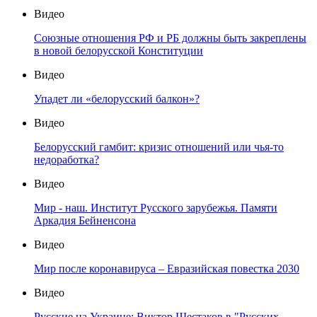
Видео
Союзные отношения РФ и РБ должны быть закреплены
в новой белорусской Конституции
Видео
Упадет ли «белорусский балкон»?
Видео
Белорусский гамбит: кризис отношений или чья-то
недоработка?
Видео
Мир - наш. Институт Русского зарубежья. Памяти
Аркадия Бейненсона
Видео
Мир после коронавируса – Евразийская повестка 2030
Видео
Русские на Украине: Виктор Шестаков в "Русских