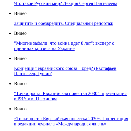
Что такое Русский мир? Лекция Сергея Пантелеева
Видео
Защитить и обезвредить. Специальный репортаж
Видео
"Многие забыли, что война идет 8 лет": эксперт о
причинах кризиса на Украине
Видео
Концепция евразийского союза – бред? (Евстафьев,
Пантелеев, Гущин)
Видео
"Точки роста: Евразийская повестка 2030": презентация
в РЭУ им. Плеханова
Видео
«Точки роста: Евразийская повестка 2030». Презентация
в редакции журнала «Международная жизнь»