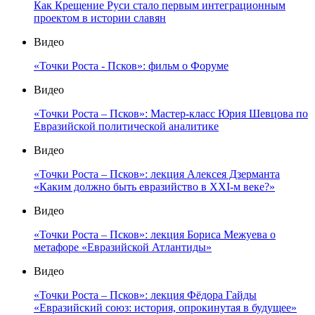
Как Крещение Руси стало первым интеграционным
проектом в истории славян
Видео
«Точки Роста - Псков»: фильм о Форуме
Видео
«Точки Роста – Псков»: Мастер-класс Юрия Шевцова по
Евразийской политической аналитике
Видео
«Точки Роста – Псков»: лекция Алексея Дзерманта
«Каким должно быть евразийство в XXI-м веке?»
Видео
«Точки Роста – Псков»: лекция Бориса Межуева о
метафоре «Евразийской Атлантиды»
Видео
«Точки Роста – Псков»: лекция Фёдора Гайды
«Евразийский союз: история, опрокинутая в будущее»