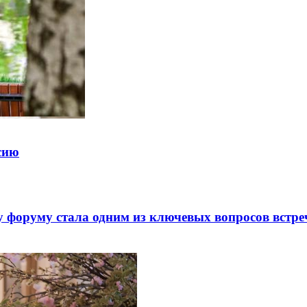
ссию
 форуму стала одним из ключевых вопросов встре