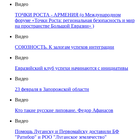
Видео
ТОЧКИ РОСТА - АРМЕНИЯ (о Международном
форуме «Точки Роста: региональная безопасность и мир
на пространстве Большой Евразии» )
Видео
СОЮЗНОСТЬ. К залогам успехов интеграции
Видео
Евразийский клуб успехи начинаются с инициативы
Видео
23 февраля в Запорожской области
Видео
Кто такие русские липоване. Федор Афанасов
Видео
Помощь Луганску и Первомайску доставили БФ
"Ратибор" и РОО "Луганское землячество"