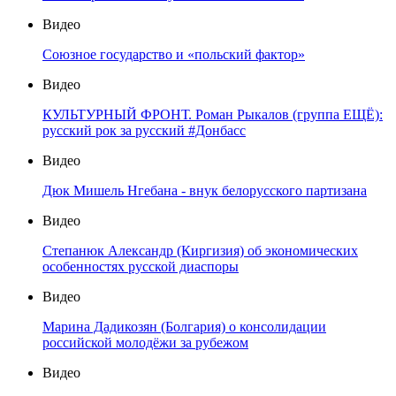
Видео
Союзное государство и «польский фактор»
Видео
КУЛЬТУРНЫЙ ФРОНТ. Роман Рыкалов (группа ЕЩЁ):
русский рок за русский #Донбасс
Видео
Дюк Мишель Нгебана - внук белорусского партизана
Видео
Степанюк Александр (Киргизия) об экономических
особенностях русской диаспоры
Видео
Марина Дадикозян (Болгария) о консолидации
российской молодёжи за рубежом
Видео