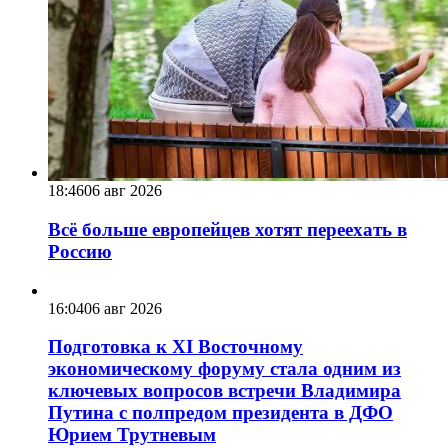
18:46
06 авг 2026
Всё больше европейцев хотят переехать в
Россию
16:04
06 авг 2026
Подготовка к XI Восточному
экономическому форуму стала одним из
ключевых вопросов встречи Владимира
Путина с полпредом президента в ДФО
Юрием Трутневым