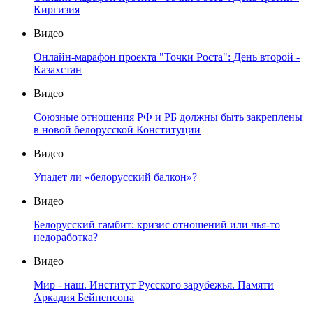
Киргизия
Видео
Онлайн-марафон проекта "Точки Роста": День второй -
Казахстан
Видео
Союзные отношения РФ и РБ должны быть закреплены
в новой белорусской Конституции
Видео
Упадет ли «белорусский балкон»?
Видео
Белорусский гамбит: кризис отношений или чья-то
недоработка?
Видео
Мир - наш. Институт Русского зарубежья. Памяти
Аркадия Бейненсона