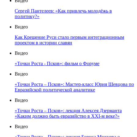
Видео
Сергей Пантелеев: «Как привлечь молодёжь в
политику?»
Видео
Как Крещение Руси стало первым интеграционным
проектом в истории славян
Видео
«Точки Роста - Псков»: фильм о Форуме
Видео
«Точки Роста – Псков»: Мастер-класс Юрия Шевцова по
Евразийской политической аналитике
Видео
«Точки Роста – Псков»: лекция Алексея Дзерманта
«Каким должно быть евразийство в XXI-м веке?»
Видео
«Точки Роста – Псков»: лекция Бориса Межуева о