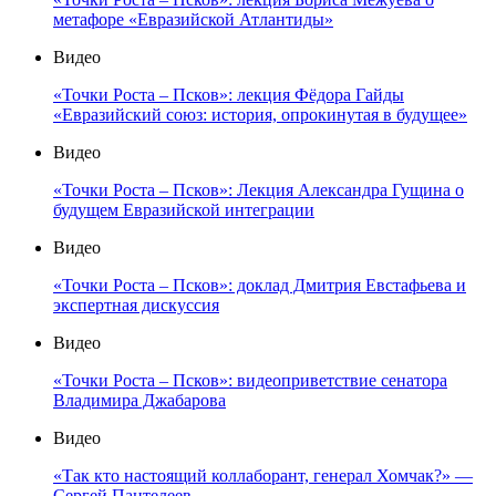
метафоре «Евразийской Атлантиды»
Видео
«Точки Роста – Псков»: лекция Фёдора Гайды
«Евразийский союз: история, опрокинутая в будущее»
Видео
«Точки Роста – Псков»: Лекция Александра Гущина о
будущем Евразийской интеграции
Видео
«Точки Роста – Псков»: доклад Дмитрия Евстафьева и
экспертная дискуссия
Видео
«Точки Роста – Псков»: видеоприветствие сенатора
Владимира Джабарова
Видео
«Так кто настоящий коллаборант, генерал Хомчак?» —
Сергей Пантелеев