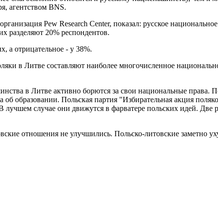
ря, агентством BNS.
организация Pew Research Center, показал: русское национальн
их разделяют 20% респондентов.
 а отрицательное - у 38%.
ляки в Литве составляют наиболее многочисленное национально
нства в Литве активно борются за свои национальные права. П
а об образовании. Польская партия "Избирательная акция поля
 лучшем случае они движутся в фарватере польских идей. Две ру
товские отношения не улучшились. Польско-литовские заметно у