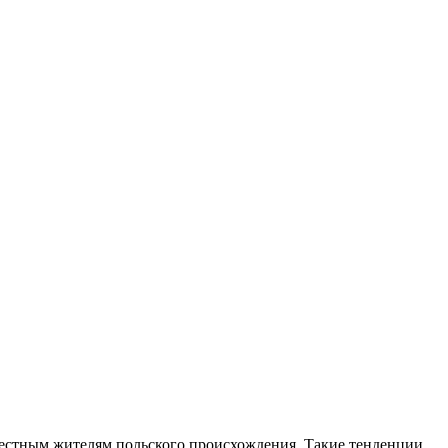
местным жителям польского происхождения. Такие тенденции