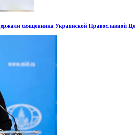
держали священника Украинской Православной Ц