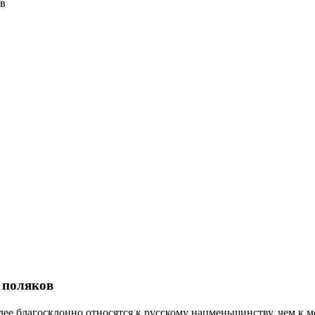
ов
 поляков
ее благосклонно относятся к русскому нацменьшинству, чем к 