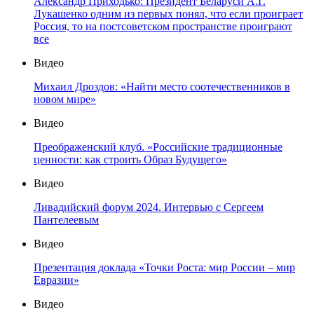
Александр Приходько: Президент Беларуси А.Г.
Лукашенко одним из первых понял, что если проиграет
Россия, то на постсоветском пространстве проиграют
все
Видео
Михаил Дроздов: «Найти место соотечественников в
новом мире»
Видео
Преображенский клуб. «Российские традиционные
ценности: как строить Образ Будущего»
Видео
Ливадийский форум 2024. Интервью с Сергеем
Пантелеевым
Видео
Презентация доклада «Точки Роста: мир России – мир
Евразии»
Видео