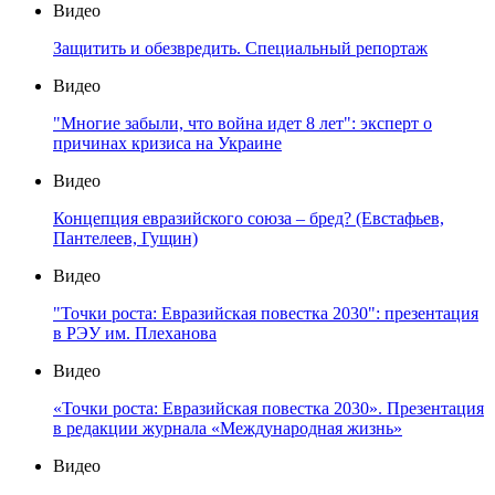
Видео
Защитить и обезвредить. Специальный репортаж
Видео
"Многие забыли, что война идет 8 лет": эксперт о
причинах кризиса на Украине
Видео
Концепция евразийского союза – бред? (Евстафьев,
Пантелеев, Гущин)
Видео
"Точки роста: Евразийская повестка 2030": презентация
в РЭУ им. Плеханова
Видео
«Точки роста: Евразийская повестка 2030». Презентация
в редакции журнала «Международная жизнь»
Видео