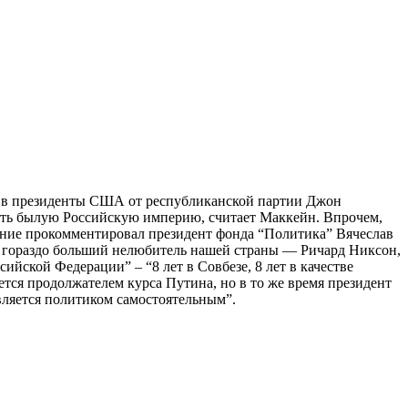
ат в президенты США от республиканской партии Джон
вить былую Российскую империю, считает Маккейн. Впрочем,
вление прокомментировал президент фонда “Политика” Вячеслав
ал гораздо больший нелюбитель нашей страны — Ричард Никсон,
ийской Федерации” – “8 лет в Совбезе, 8 лет в качестве
тся продолжателем курса Путина, но в то же время президент
вляется политиком самостоятельным”.