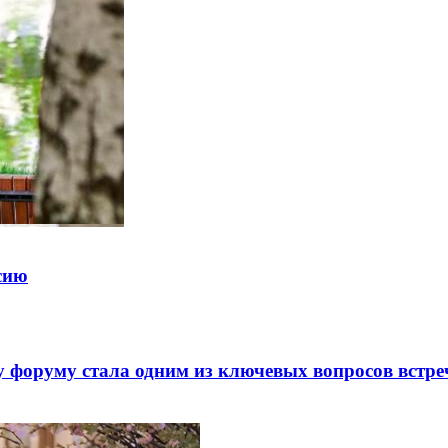
ссию
 форуму стала одним из ключевых вопросов встре