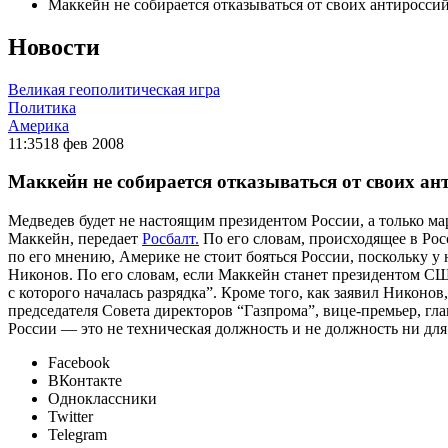
Маккейн не собирается отказываться от своих антиросси
Новости
Великая геополитическая игра
Политика
Америка
11:35
18 фев 2008
Маккейн не собирается отказываться от своих ан
Медведев будет не настоящим президентом России, а только м
Маккейн, передает
Росбалт.
По его словам, происходящее в Ро
по его мнению, Америке не стоит бояться России, поскольку у
Никонов. По его словам, если Маккейн станет президентом СШ
с которого началась разрядка”. Кроме того, как заявил Никоно
председателя Совета директоров “Газпрома”, вице-премьер, гл
России — это не техническая должность и не должность ни для
Facebook
ВКонтакте
Одноклассники
Twitter
Telegram