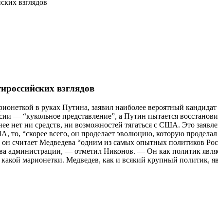
йских взглядов
тироссийских взглядов
арионеткой в руках Путина, заявил наиболее вероятный кандид
ссии — “кукольное представление”, а Путин пытается восстано
 нее нет ни средств, ни возможностей тягаться с США. Это зая
А, то, “скорее всего, он проделает эволюцию, которую продел
в, он считает Медведева “одним из самых опытных политиков Росс
ава администрации, — отметил Никонов. — Он как политик являе
 какой марионетки. Медведев, как и всякий крупный политик, я