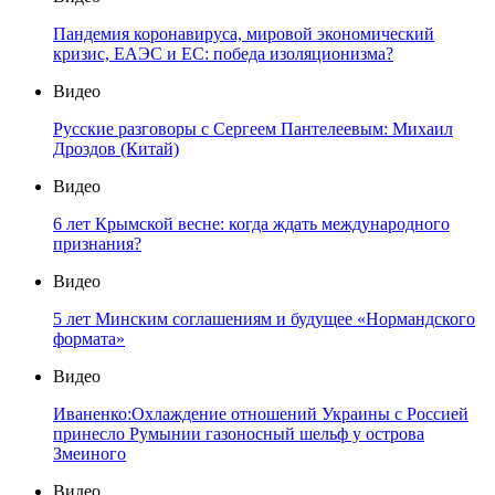
Пандемия коронавируса, мировой экономический
кризис, ЕАЭС и ЕС: победа изоляционизма?
Видео
Русские разговоры с Сергеем Пантелеевым: Михаил
Дроздов (Китай)
Видео
6 лет Крымской весне: когда ждать международного
признания?
Видео
5 лет Минским соглашениям и будущее «Нормандского
формата»
Видео
Иваненко:Охлаждение отношений Украины с Россией
принесло Румынии газоносный шельф у острова
Змеиного
Видео