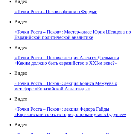
Видео
«Точки Роста - Псков»: фильм о Форуме
Видео
«Точки Роста – Псков»: Мастер-класс Юрия Шевцова по
Евразийской политической аналитике
Видео
«Точки Роста – Псков»: лекция Алексея Дзерманта
«Каким должно быть евразийство в XXI-м веке?»
Видео
«Точки Роста – Псков»: лекция Бориса Межуева о
метафоре «Евразийской Атлантиды»
Видео
«Точки Роста – Псков»: лекция Фёдора Гайды
«Евразийский союз: история, опрокинутая в будущее»
Видео