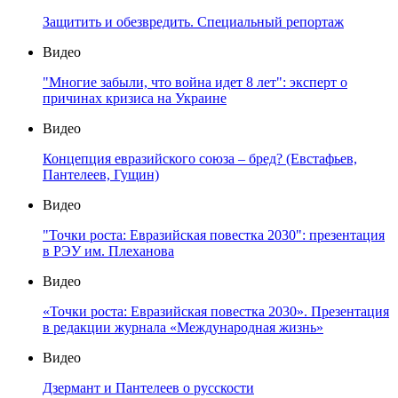
Защитить и обезвредить. Специальный репортаж
Видео
"Многие забыли, что война идет 8 лет": эксперт о
причинах кризиса на Украине
Видео
Концепция евразийского союза – бред? (Евстафьев,
Пантелеев, Гущин)
Видео
"Точки роста: Евразийская повестка 2030": презентация
в РЭУ им. Плеханова
Видео
«Точки роста: Евразийская повестка 2030». Презентация
в редакции журнала «Международная жизнь»
Видео
Дзермант и Пантелеев о русскости