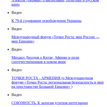
Алексей Дзермант о философии, политике и русском
кино
Видео
К 79-й годовщине освобождения Украины
Видео
Международный форум «Точки Роста: мир России —
мир Евразии»
Видео
Михаил Дроздов о Китае, Африке и роли
соотечественников в новом мире
Видео
ТОЧКИ РОСТА - АРМЕНИЯ (о Международном
форуме «Точки Роста: региональная безопасность и мир
на пространстве Большой Евразии» )
Видео
СОЮЗНОСТЬ. К залогам успехов интеграции