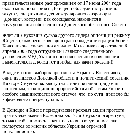
правительственным распоряжением от 17 июня 2004 года
около миллиона гривен Донецкой обладминистрации на
закупку спецтехники для международного аэропорта
"Донецк", который, как сообщается, находится в
коммунальной собственности Донецкого областного Совета.
Ждет ли Януковича судьба другого лидера оппозиции режиму
Ющенко, бывшего главы донецкой обладминистрации Бориса
Колесникова, сказать пока трудно. Колесникова арестовали 6
апреля 2005 года сотрудники Главного следственного
управления МВД Украины по подозрению в совершении
вымогательства, когда тот прибыл для дачи показаний.
В ходе и после выборов президента Украины Колесников,
один из лидеров Донецкой области и политический соратник
Виктора Януковича, выступил с инициативой придания
восточным, традиционно пророссийским областям Украины
особого административного статуса, что, по сути, привело бы
к федерализации республики.
В Донецке и Киеве периодически проходят акции протеста
против задержания Колесникова. Если Януковича арестуют,
то масштабы протеста значительно вырастут, он все еще
пользуется во многих областях Украины огромной
популярностью.