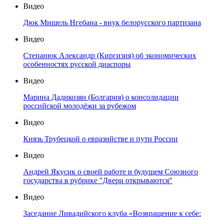
Видео
Дюк Мишель Нгебана - внук белорусского партизана
Видео
Степанюк Александр (Киргизия) об экономических
особенностях русской диаспоры
Видео
Марина Дадикозян (Болгария) о консолидации
российской молодёжи за рубежом
Видео
Князь Трубецкой о евразийстве и пути России
Видео
Андрей Якусик о своей работе и будущем Союзного
государства в рубрике "Двери открываются"
Видео
Заседание Ливадийского клуба «Возвращение к себе: