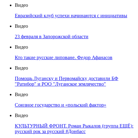
Видео
Евразийский клуб успехи начинаются с инициативы
Видео
23 февраля в Запорожской области
Видео
Кто такие русские липоване. Федор Афанасов
Видео
Помощь Луганску и Первомайску доставили БФ
"Ратибор" и РОО "Луганское землячество"
Видео
Союзное государство и «польский фактор»
Видео
КУЛЬТУРНЫЙ ФРОНТ. Роман Рыкалов (группа ЕЩЁ):
русский рок за русский #Донбасс