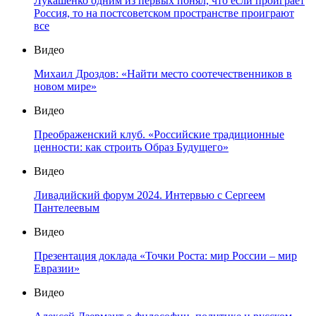
Лукашенко одним из первых понял, что если проиграет
Россия, то на постсоветском пространстве проиграют
все
Видео
Михаил Дроздов: «Найти место соотечественников в
новом мире»
Видео
Преображенский клуб. «Российские традиционные
ценности: как строить Образ Будущего»
Видео
Ливадийский форум 2024. Интервью с Сергеем
Пантелеевым
Видео
Презентация доклада «Точки Роста: мир России – мир
Евразии»
Видео