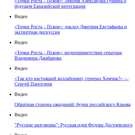
«Точки Роста – Псков»: Лекция Александра Гущина о
будущем Евразийской интеграции
Видео
«Точки Роста – Псков»: доклад Дмитрия Евстафьева и
экспертная дискуссия
Видео
«Точки Роста – Псков»: видеоприветствие сенатора
Владимира Джабарова
Видео
«Так кто настоящий коллаборант, генерал Хомчак?» —
Сергей Пантелеев
Видео
Обратная сторона ожиданий: будни российского Крыма
Видео
"Русские разговоры": Русская идея Федора Достоевского