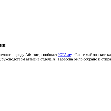
зии
помощи народу Абхазии, сообщает
ЮГА.ру
. «Ранее майкопские к
уководством атамана отдела А. Тарасова было собрано и отправл