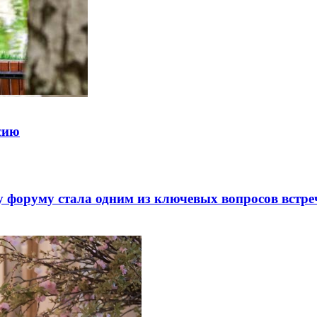
ссию
 форуму стала одним из ключевых вопросов встре