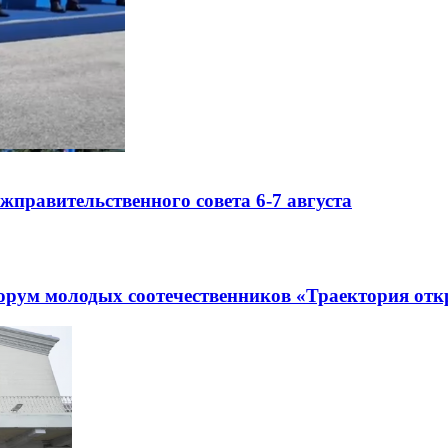
правительственного совета 6-7 августа
рум молодых соотечественников «Траектория отк