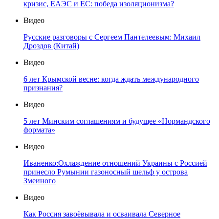
кризис, ЕАЭС и ЕС: победа изоляционизма?
Видео
Русские разговоры с Сергеем Пантелеевым: Михаил
Дроздов (Китай)
Видео
6 лет Крымской весне: когда ждать международного
признания?
Видео
5 лет Минским соглашениям и будущее «Нормандского
формата»
Видео
Иваненко:Охлаждение отношений Украины с Россией
принесло Румынии газоносный шельф у острова
Змеиного
Видео
Как Россия завоёвывала и осваивала Северное