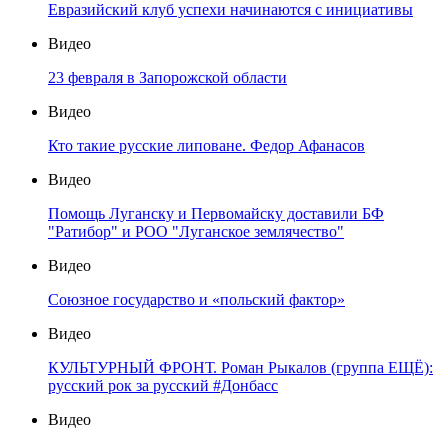
Евразийский клуб успехи начинаются с инициативы
Видео
23 февраля в Запорожской области
Видео
Кто такие русские липоване. Федор Афанасов
Видео
Помощь Луганску и Первомайску доставили БФ
"Ратибор" и РОО "Луганское землячество"
Видео
Союзное государство и «польский фактор»
Видео
КУЛЬТУРНЫЙ ФРОНТ. Роман Рыкалов (группа ЕЩЁ):
русский рок за русский #Донбасс
Видео