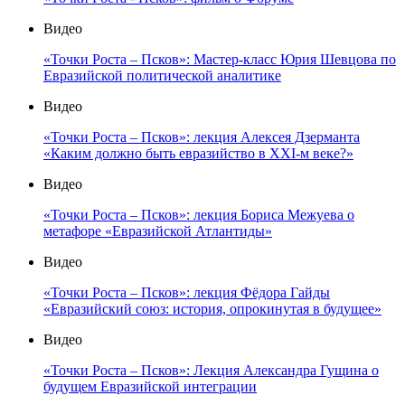
Видео
«Точки Роста – Псков»: Мастер-класс Юрия Шевцова по
Евразийской политической аналитике
Видео
«Точки Роста – Псков»: лекция Алексея Дзерманта
«Каким должно быть евразийство в XXI-м веке?»
Видео
«Точки Роста – Псков»: лекция Бориса Межуева о
метафоре «Евразийской Атлантиды»
Видео
«Точки Роста – Псков»: лекция Фёдора Гайды
«Евразийский союз: история, опрокинутая в будущее»
Видео
«Точки Роста – Псков»: Лекция Александра Гущина о
будущем Евразийской интеграции