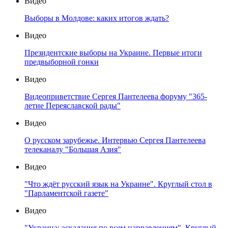
Видео
Выборы в Молдове: каких итогов ждать?
Видео
Президентские выборы на Украине. Первые итоги
предвыборной гонки
Видео
Видеоприветствие Сергея Пантелеева форуму "365-
летие Переяславской рады"
Видео
О русском зарубежье. Интервью Сергея Пантелеева
телеканалу "Большая Азия"
Видео
"Что ждёт русский язык на Украине". Круглый стол в
"Парламентской газете"
Видео
"Украина: эскалация по всем направлениям". Круглый