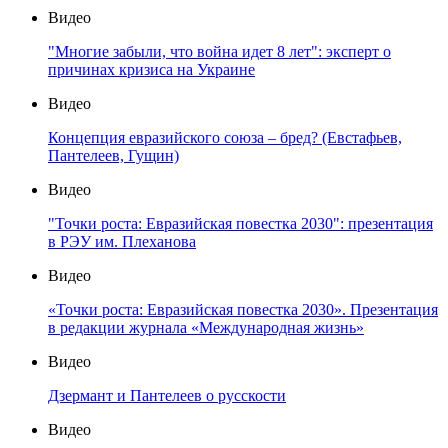
Видео
"Многие забыли, что война идет 8 лет": эксперт о
причинах кризиса на Украине
Видео
Концепция евразийского союза – бред? (Евстафьев,
Пантелеев, Гущин)
Видео
"Точки роста: Евразийская повестка 2030": презентация
в РЭУ им. Плеханова
Видео
«Точки роста: Евразийская повестка 2030». Презентация
в редакции журнала «Международная жизнь»
Видео
Дзермант и Пантелеев о русскости
Видео