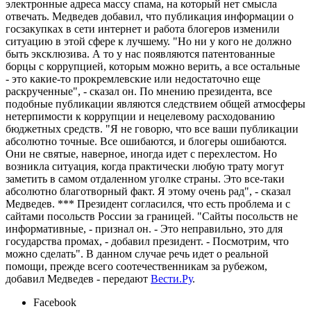
электронные адреса массу спама, на который нет смысла
отвечать. Медведев добавил, что публикация информации о
госзакупках в сети интернет и работа блогеров изменили
ситуацию в этой сфере к лучшему. "Но ни у кого не должно
быть эксклюзива. А то у нас появляются патентованные
борцы с коррупцией, которым можно верить, а все остальные
- это какие-то прокремлевские или недостаточно еще
раскрученные", - сказал он. По мнению президента, все
подобные публикации являются следствием общей атмосферы
нетерпимости к коррупции и нецелевому расходованию
бюджетных средств. "Я не говорю, что все ваши публикации
абсолютно точные. Все ошибаются, и блогеры ошибаются.
Они не святые, наверное, иногда идет с перехлестом. Но
возникла ситуация, когда практически любую трату могут
заметить в самом отдаленном уголке страны. Это все-таки
абсолютно благотворный факт. Я этому очень рад", - сказал
Медведев. *** Президент согласился, что есть проблема и с
сайтами посольств России за границей. "Сайты посольств не
информативные, - признал он. - Это неправильно, это для
государства промах, - добавил президент. - Посмотрим, что
можно сделать". В данном случае речь идет о реальной
помощи, прежде всего соотечественникам за рубежом,
добавил Медведев - передают
Вести.Ру
.
Facebook