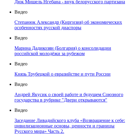
Дюк Мишель Нгебана - внук белорусского партизана
Видео
Степанюк Александр (Киргизия) об экономических
особенностях русской диаспоры
Видео
Марина Дадикозян (Болгария) о консолидации
российской молодёжи за рубежом
Видео
Князь Трубецкой о евразийстве и пути России
Видео
Андрей Якусик о своей работе и будущем Союзного
государства в рубрике "Двери открываются"
Видео
Заседание Ливадийского клуба «Возвращение к себе:
цивилизационные основы, ценности и границы
Русского мира» Часть 2.