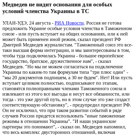
Медведев не видит основания для особых
условий членства Украины в ТС
УЛАН-УДЭ, 24 августа -
РИА Новости
. Россия не готова
предложить Украине особые условия членства в Таможенном
союзе - или пусть вступает на общих основаниях, или к ней
может быть применен иной режим, сказал президент РФ
Дмитрий Медведев журналистам. "Таможенный союз это все-
таки высшая форма интеграции, и мы заинтересованы в том,
чтобы туда подключилась Украина - большое европейское
государство, братское, дружественное нам", - сказал
Медведев. "Но мы не можем согласиться на подключение
Украины по каким-то там формулам типа "три плюс один" -
"мы 20 документов подпишем, а 30 не будем". Нет! Или пусть
вступает целиком полностью, подписывают по этапам,
становятся полноправными членами Таможенного союза и
извлекают из этого все выгоды и несут все обязанности, или
тогда - это уже другой путь, но в этом случае это уже создаст
соответствующую обстановку", - предупредил президент РФ.
Он не исключил, что при таком развитии событий в ряде
случаев России придется использовать "иные таможенные
режимы в отношении Украины". "И наши украинские
партнеры это понимают", - сказал он. Медведев напомнил,
что весь комплекс двусторонних отношений, включая