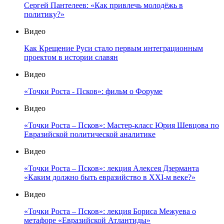
Сергей Пантелеев: «Как привлечь молодёжь в
политику?»
Видео
Как Крещение Руси стало первым интеграционным
проектом в истории славян
Видео
«Точки Роста - Псков»: фильм о Форуме
Видео
«Точки Роста – Псков»: Мастер-класс Юрия Шевцова по
Евразийской политической аналитике
Видео
«Точки Роста – Псков»: лекция Алексея Дзерманта
«Каким должно быть евразийство в XXI-м веке?»
Видео
«Точки Роста – Псков»: лекция Бориса Межуева о
метафоре «Евразийской Атлантиды»