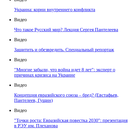
Украина: корни внутреннего конфликта
Видео
Что такое Русский мир? Лекция Сергея Пантелеева
Видео
Защитить и обезвредить. Специальный репортаж
Видео
"Многие забыли, что война идет 8 лет": эксперт о
причинах кризиса на Украине
Видео
Концепция евразийского союза – бред? (Евстафьев,
Пантелеев, Гущин)
Видео
"Точки роста: Евразийская повестка 2030": презентация
в РЭУ им. Плеханова