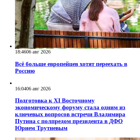
18:46
06 авг 2026
Всё больше европейцев хотят переехать в
Россию
16:04
06 авг 2026
Подготовка к XI Восточному
экономическому форуму стала одним из
ключевых вопросов встречи Владимира
Путина с полпредом президента в ДФО
Юрием Трутневым