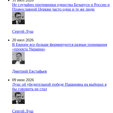
31 июл 2026
Не случайно противники единства Беларуси и России и
Православной Церкви часто одни и те же люди
Сергей Лущ
20 июл 2026
В Европе все больше формируются разные понимания
«проекта Украина»
Дмитрий Евстафьев
09 июн 2026
Лущ: об убедительной победе Пашиняна на выборах я
бы говорить не стал
Сергей Лущ