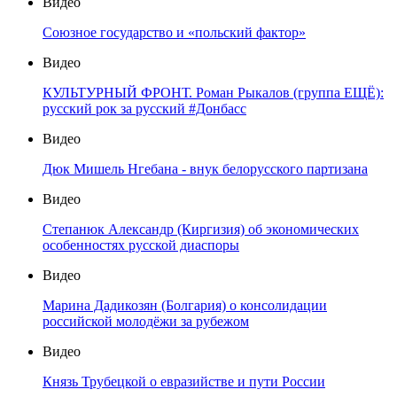
Видео
Союзное государство и «польский фактор»
Видео
КУЛЬТУРНЫЙ ФРОНТ. Роман Рыкалов (группа ЕЩЁ):
русский рок за русский #Донбасс
Видео
Дюк Мишель Нгебана - внук белорусского партизана
Видео
Степанюк Александр (Киргизия) об экономических
особенностях русской диаспоры
Видео
Марина Дадикозян (Болгария) о консолидации
российской молодёжи за рубежом
Видео
Князь Трубецкой о евразийстве и пути России