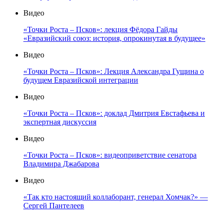
Видео
«Точки Роста – Псков»: лекция Фёдора Гайды
«Евразийский союз: история, опрокинутая в будущее»
Видео
«Точки Роста – Псков»: Лекция Александра Гущина о
будущем Евразийской интеграции
Видео
«Точки Роста – Псков»: доклад Дмитрия Евстафьева и
экспертная дискуссия
Видео
«Точки Роста – Псков»: видеоприветствие сенатора
Владимира Джабарова
Видео
«Так кто настоящий коллаборант, генерал Хомчак?» —
Сергей Пантелеев