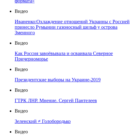
формата»
Видео
Иваненко:Охлаждение отношений Украины с Россией
принесло Румынии газоносный шельф у острова
Змеиного
Видео
Как Россия завоёвывала и осваивала Северное
Причерноморье
Видео
Президентские выборы на Украине-2019
Видео
ГТРК ЛНР. Мнение. Сергей Пантелеев
Видео
Зеленский ≠ Голобородько
Видео