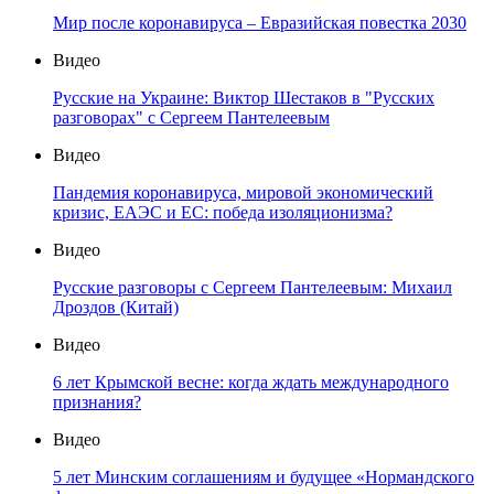
Мир после коронавируса – Евразийская повестка 2030
Видео
Русские на Украине: Виктор Шестаков в "Русских
разговорах" с Сергеем Пантелеевым
Видео
Пандемия коронавируса, мировой экономический
кризис, ЕАЭС и ЕС: победа изоляционизма?
Видео
Русские разговоры с Сергеем Пантелеевым: Михаил
Дроздов (Китай)
Видео
6 лет Крымской весне: когда ждать международного
признания?
Видео
5 лет Минским соглашениям и будущее «Нормандского