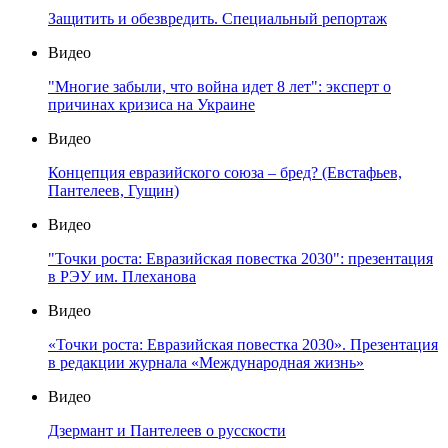
Защитить и обезвредить. Специальный репортаж
Видео
"Многие забыли, что война идет 8 лет": эксперт о
причинах кризиса на Украине
Видео
Концепция евразийского союза – бред? (Евстафьев,
Пантелеев, Гущин)
Видео
"Точки роста: Евразийская повестка 2030": презентация
в РЭУ им. Плеханова
Видео
«Точки роста: Евразийская повестка 2030». Презентация
в редакции журнала «Международная жизнь»
Видео
Дзермант и Пантелеев о русскости