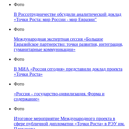
Фото
В Россотрудничестве обсудили аналитический доклад
«Точки Роста: мир России - мир Евразии"
Фото
Международная экспертная сессия «Большое
Евразийское партнерство: точки развития, интеграция,
гуманитарные коммуникации»
Фото
В МИА «Россия сегодня» представили доклад проекта
«Точки Роста»
Фото
«Россия – государство-цивилизация. Форма и
содержание»
Фото
Итоговое мероприятие Международного проекта в
сфере публичной дипломатии «Точки Роста» в РЭУ им.
Плеханова