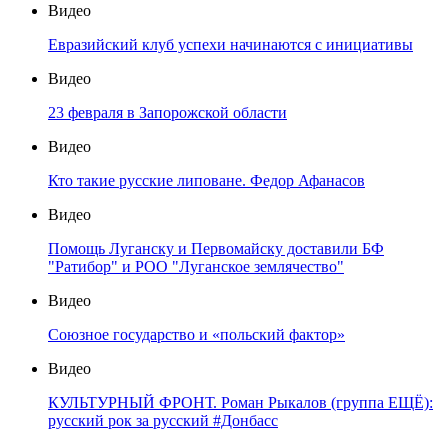
Видео
Евразийский клуб успехи начинаются с инициативы
Видео
23 февраля в Запорожской области
Видео
Кто такие русские липоване. Федор Афанасов
Видео
Помощь Луганску и Первомайску доставили БФ
"Ратибор" и РОО "Луганское землячество"
Видео
Союзное государство и «польский фактор»
Видео
КУЛЬТУРНЫЙ ФРОНТ. Роман Рыкалов (группа ЕЩЁ):
русский рок за русский #Донбасс