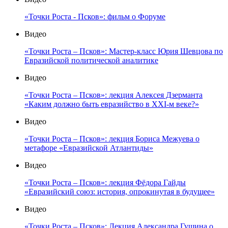
«Точки Роста - Псков»: фильм о Форуме
Видео
«Точки Роста – Псков»: Мастер-класс Юрия Шевцова по
Евразийской политической аналитике
Видео
«Точки Роста – Псков»: лекция Алексея Дзерманта
«Каким должно быть евразийство в XXI-м веке?»
Видео
«Точки Роста – Псков»: лекция Бориса Межуева о
метафоре «Евразийской Атлантиды»
Видео
«Точки Роста – Псков»: лекция Фёдора Гайды
«Евразийский союз: история, опрокинутая в будущее»
Видео
«Точки Роста – Псков»: Лекция Александра Гущина о