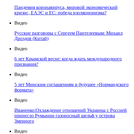
Пандемия коронавируса, мировой экономический
кризис, ЕАЭС и ЕС: победа изоляционизма?
Видео
Русские разговоры с Сергеем Пантелеевым: Михаил
Дроздов (Китай)
Видео
6 лет Крымской весне: когда ждать международного
признания?
Видео
5 лет Минским соглашениям и будущее «Нормандского
формата»
Видео
Иваненко:Охлаждение отношений Украины с Россией
принесло Румынии газоносный шельф у острова
Змеиного
Видео