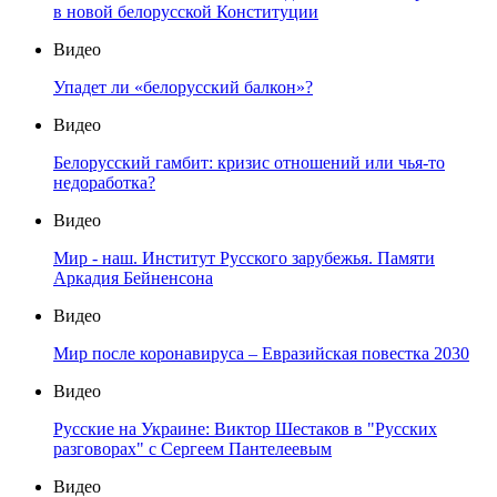
в новой белорусской Конституции
Видео
Упадет ли «белорусский балкон»?
Видео
Белорусский гамбит: кризис отношений или чья-то
недоработка?
Видео
Мир - наш. Институт Русского зарубежья. Памяти
Аркадия Бейненсона
Видео
Мир после коронавируса – Евразийская повестка 2030
Видео
Русские на Украине: Виктор Шестаков в "Русских
разговорах" с Сергеем Пантелеевым
Видео