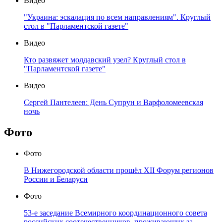
Видео
"Украина: эскалация по всем направлениям". Круглый
стол в "Парламентской газете"
Видео
Кто развяжет молдавский узел? Круглый стол в
"Парламентской газете"
Видео
Сергей Пантелеев: День Супрун и Варфоломеевская
ночь
Фото
Фото
В Нижегородской области прошёл XII Форум регионов
России и Беларуси
Фото
53-е заседание Всемирного координационного совета
российских соотечественников, проживающих за