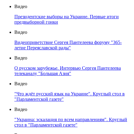
Видео
Президентские выборы на Украине. Первые итоги
предвыборной гонки
Видео
Видеоприветствие Сергея Пантелеева форуму "365-
летие Переяславской рады"
Видео
О русском зарубежье. Интервью Сергея Пантелеева
телеканалу "Большая Азия"
Видео
"Что ждёт русский язык на Украине". Круглый стол в
"Парламентской газете"
Видео
"Украина: эскалация по всем направлениям". Круглый
стол в "Парламентской газете"