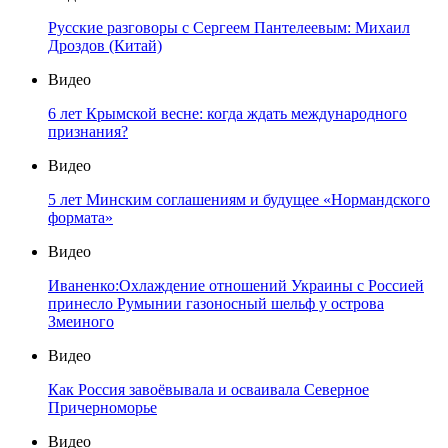
Русские разговоры с Сергеем Пантелеевым: Михаил
Дроздов (Китай)
Видео
6 лет Крымской весне: когда ждать международного
признания?
Видео
5 лет Минским соглашениям и будущее «Нормандского
формата»
Видео
Иваненко:Охлаждение отношений Украины с Россией
принесло Румынии газоносный шельф у острова
Змеиного
Видео
Как Россия завоёвывала и осваивала Северное
Причерноморье
Видео