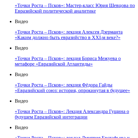
«Точки Роста – Псков»: Мастер-класс Юрия Шевцова по
Евразийской политической аналитике
Видео
«Точки Роста – Псков»: лекция Алексея Дзерманта
«Каким должно быть евразийство в XXI-м веке?»
Видео
«Точки Роста – Псков»: лекция Бориса Межуева о
метафоре «Евразийской Атлантиды»
Видео
«Точки Роста – Псков»: лекция Фёдора Гайды
«Евразийский союз: история, опрокинутая в будущее»
Видео
«Точки Роста – Псков»: Лекция Александра Гущина о
будущем Евразийской интеграции
Видео
«Точки Роста – Псков»: доклад Дмитрия Евстафьева и