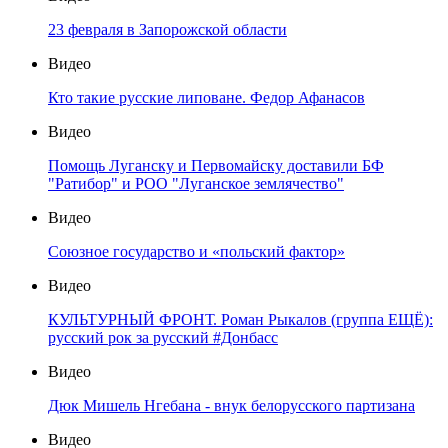
23 февраля в Запорожской области
Видео
Кто такие русские липоване. Федор Афанасов
Видео
Помощь Луганску и Первомайску доставили БФ
"Ратибор" и РОО "Луганское землячество"
Видео
Союзное государство и «польский фактор»
Видео
КУЛЬТУРНЫЙ ФРОНТ. Роман Рыкалов (группа ЕЩЁ):
русский рок за русский #Донбасс
Видео
Дюк Мишель Нгебана - внук белорусского партизана
Видео