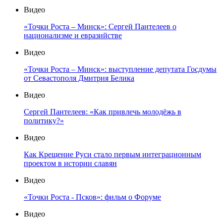
Видео
«Точки Роста – Минск»: Сергей Пантелеев о
национализме и евразийстве
Видео
«Точки Роста – Минск»: выступление депутата Госдумы
от Севастополя Дмитрия Белика
Видео
Сергей Пантелеев: «Как привлечь молодёжь в
политику?»
Видео
Как Крещение Руси стало первым интеграционным
проектом в истории славян
Видео
«Точки Роста - Псков»: фильм о Форуме
Видео