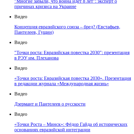
"Многие забыли, что война идет 8 лет": эксперт о
причинах кризиса на Украине
Видео
Концепция евразийского союза – бред? (Евстафьев,
Пантелеев, Гущин)
Видео
"Точки роста: Евразийская повестка 2030": презентация
в РЭУ им. Плеханова
Видео
«Точки роста: Евразийская повестка 2030». Презентация
в редакции журнала «Международная жизнь»
Видео
Дзермант и Пантелеев о русскости
Видео
«Точки Роста – Минск»: Фёдор Гайда об исторических
основаниях евразийской интеграции