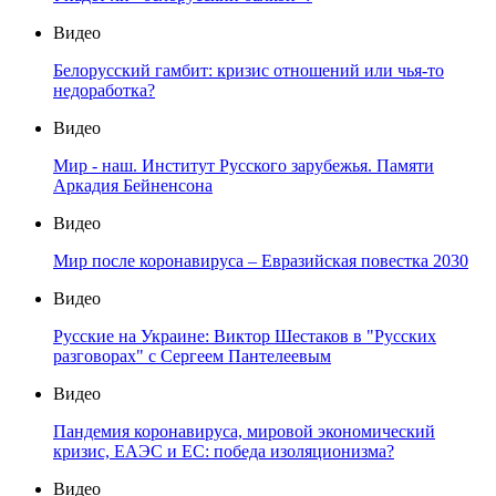
Видео
Белорусский гамбит: кризис отношений или чья-то
недоработка?
Видео
Мир - наш. Институт Русского зарубежья. Памяти
Аркадия Бейненсона
Видео
Мир после коронавируса – Евразийская повестка 2030
Видео
Русские на Украине: Виктор Шестаков в "Русских
разговорах" с Сергеем Пантелеевым
Видео
Пандемия коронавируса, мировой экономический
кризис, ЕАЭС и ЕС: победа изоляционизма?
Видео