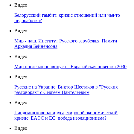
Видео
Белорусский гамбит: кризис отношений или чья-то
недоработка?
Видео
Мир - наш. Институт Русского зарубежья. Памяти
Аркадия Бейненсона
Видео
Мир после коронавируса – Евразийская повестка 2030
Видео
Русские на Украине: Виктор Шестаков в "Русских
разговорах" с Сергеем Пантелеевым
Видео
Пандемия коронавируса, мировой экономический
кризис, ЕАЭС и ЕС: победа изоляционизма?
Видео