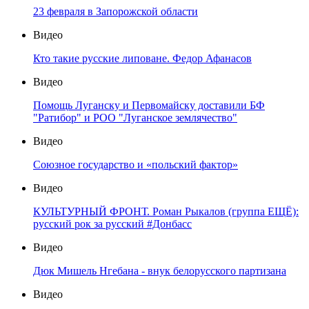
23 февраля в Запорожской области
Видео
Кто такие русские липоване. Федор Афанасов
Видео
Помощь Луганску и Первомайску доставили БФ
"Ратибор" и РОО "Луганское землячество"
Видео
Союзное государство и «польский фактор»
Видео
КУЛЬТУРНЫЙ ФРОНТ. Роман Рыкалов (группа ЕЩЁ):
русский рок за русский #Донбасс
Видео
Дюк Мишель Нгебана - внук белорусского партизана
Видео