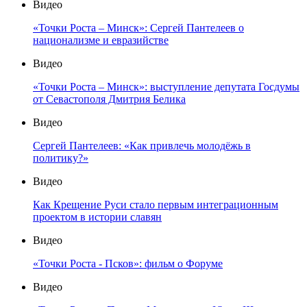
Видео
«Точки Роста – Минск»: Сергей Пантелеев о
национализме и евразийстве
Видео
«Точки Роста – Минск»: выступление депутата Госдумы
от Севастополя Дмитрия Белика
Видео
Сергей Пантелеев: «Как привлечь молодёжь в
политику?»
Видео
Как Крещение Руси стало первым интеграционным
проектом в истории славян
Видео
«Точки Роста - Псков»: фильм о Форуме
Видео