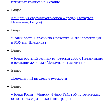
причинах кризиса на Украине
Видео
Концепция евразийского союза – бред? (Евстафьев,
Пантелеев, Гущин)
Видео
"Точки роста: Евразийская повестка 2030": презентация
в РЭУ им. Плеханова
Видео
«Точки роста: Евразийская повестка 2030». Презентация
в редакции журнала «Международная жизнь»
Видео
Дзермант и Пантелеев о русскости
Видео
«Точки Роста – Минск»: Фёдор Гайда об исторических
основаниях евразийской интеграции