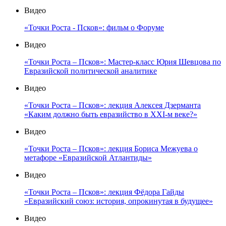
Видео
«Точки Роста - Псков»: фильм о Форуме
Видео
«Точки Роста – Псков»: Мастер-класс Юрия Шевцова по
Евразийской политической аналитике
Видео
«Точки Роста – Псков»: лекция Алексея Дзерманта
«Каким должно быть евразийство в XXI-м веке?»
Видео
«Точки Роста – Псков»: лекция Бориса Межуева о
метафоре «Евразийской Атлантиды»
Видео
«Точки Роста – Псков»: лекция Фёдора Гайды
«Евразийский союз: история, опрокинутая в будущее»
Видео