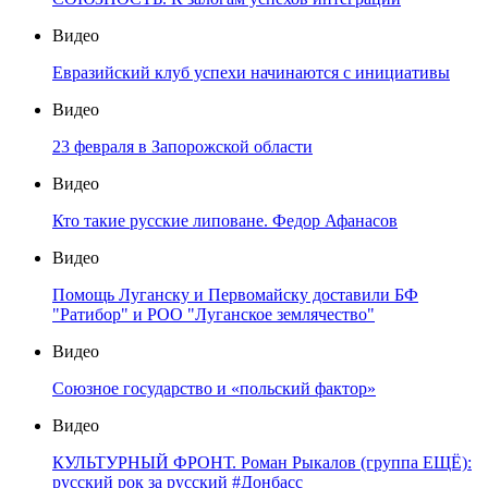
Видео
Евразийский клуб успехи начинаются с инициативы
Видео
23 февраля в Запорожской области
Видео
Кто такие русские липоване. Федор Афанасов
Видео
Помощь Луганску и Первомайску доставили БФ
"Ратибор" и РОО "Луганское землячество"
Видео
Союзное государство и «польский фактор»
Видео
КУЛЬТУРНЫЙ ФРОНТ. Роман Рыкалов (группа ЕЩЁ):
русский рок за русский #Донбасс