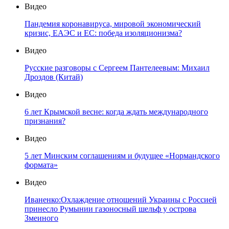
Видео
Пандемия коронавируса, мировой экономический
кризис, ЕАЭС и ЕС: победа изоляционизма?
Видео
Русские разговоры с Сергеем Пантелеевым: Михаил
Дроздов (Китай)
Видео
6 лет Крымской весне: когда ждать международного
признания?
Видео
5 лет Минским соглашениям и будущее «Нормандского
формата»
Видео
Иваненко:Охлаждение отношений Украины с Россией
принесло Румынии газоносный шельф у острова
Змеиного