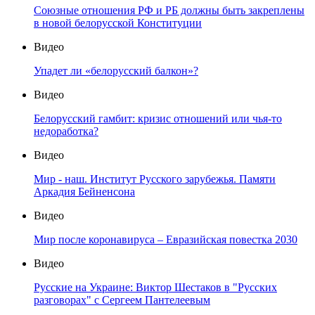
Союзные отношения РФ и РБ должны быть закреплены
в новой белорусской Конституции
Видео
Упадет ли «белорусский балкон»?
Видео
Белорусский гамбит: кризис отношений или чья-то
недоработка?
Видео
Мир - наш. Институт Русского зарубежья. Памяти
Аркадия Бейненсона
Видео
Мир после коронавируса – Евразийская повестка 2030
Видео
Русские на Украине: Виктор Шестаков в "Русских
разговорах" с Сергеем Пантелеевым