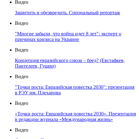
Видео
Защитить и обезвредить. Специальный репортаж
Видео
"Многие забыли, что война идет 8 лет": эксперт о
причинах кризиса на Украине
Видео
Концепция евразийского союза – бред? (Евстафьев,
Пантелеев, Гущин)
Видео
"Точки роста: Евразийская повестка 2030": презентация
в РЭУ им. Плеханова
Видео
«Точки роста: Евразийская повестка 2030». Презентация
в редакции журнала «Международная жизнь»
Видео