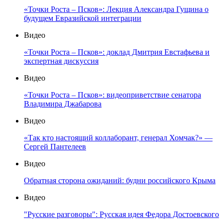
«Точки Роста – Псков»: Лекция Александра Гущина о
будущем Евразийской интеграции
Видео
«Точки Роста – Псков»: доклад Дмитрия Евстафьева и
экспертная дискуссия
Видео
«Точки Роста – Псков»: видеоприветствие сенатора
Владимира Джабарова
Видео
«Так кто настоящий коллаборант, генерал Хомчак?» —
Сергей Пантелеев
Видео
Обратная сторона ожиданий: будни российского Крыма
Видео
"Русские разговоры": Русская идея Федора Достоевского