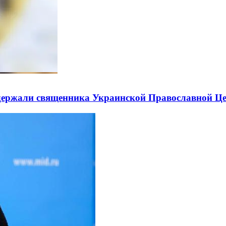
держали священника Украинской Православной Ц