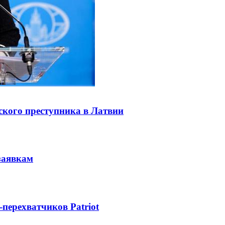
ского преступника в Латвии
заявкам
-перехватчиков Patriot