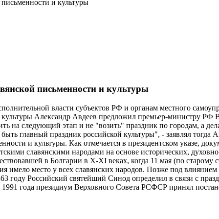
 письменности и культуры
авянской письменности и культуры
полнительной власти субъектов РФ и органам местного самоупр
тр культуры Александр Авдеев предложил премьер-министру РФ
ть на следующий этап и не "возить" праздник по городам, а де
быть главный праздник российской культуры", - заявлял тогда А
ности и культуры. Как отмечается в президентском указе, доку
атскими славянскими народами на основе исторических, духовн
ствовавшей в Болгарии в X-XI веках, когда 11 мая (по старому 
я имело место у всех славянских народов. Позже под влиянием
 1863 году Российский святейший Синод определил в связи с пр
ря 1991 года президиум Верховного Совета РСФСР принял поста