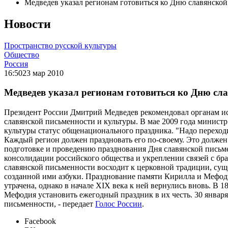
Медведев указал регионам готовиться ко Дню славянской
Новости
Пространство русской культуры
Общество
Россия
16:50
23 мар 2010
Медведев указал регионам готовиться ко Дню сл
Президент России Дмитрий Медведев рекомендовал органам ис
славянской письменности и культуры. В мае 2009 года минис
культуры статус общенационального праздника. "Надо переходи
Каждый регион должен праздновать его по-своему. Это должен 
подготовке и проведению празднования Дня славянской письмен
консолидации российского общества и укреплении связей с бр
славянской письменности восходит к церковной традиции, суще
созданной ими азбуки. Празднование памяти Кирилла и Мефоди
утрачена, однако в начале XIX века к ней вернулись вновь. В
Мефодия установить ежегодный праздник в их честь. 30 янва
письменности, - передает
Голос России
.
Facebook