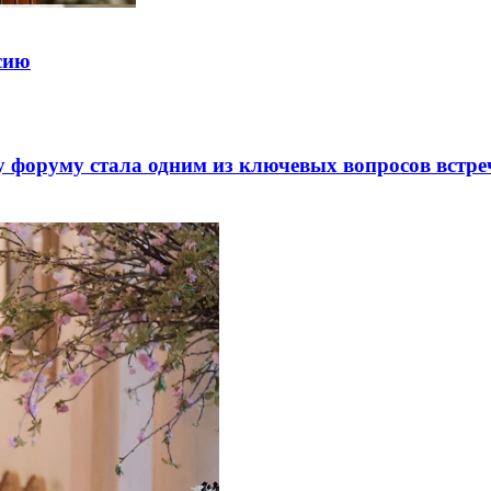
ссию
 форуму стала одним из ключевых вопросов встре