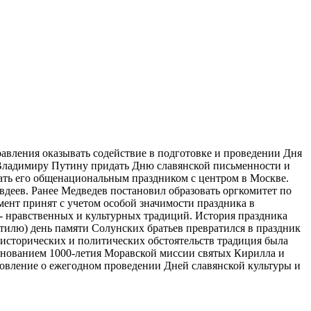
авления оказывать содействие в подготовке и проведении Дня
 Владимиру Путину придать Дню славянской письменности и
лать его общенациональным праздником с центром в Москве.
вдеев. Ранее Медведев постановил образовать оргкомитет по
мент принят с учетом особой значимости праздника в
о- нравственных и культурных традиций. История праздника
стилю) день памяти Солунских братьев превратился в праздник
 исторических и политических обстоятельств традиция была
азднованием 1000-летия Моравской миссии святых Кирилла и
новление о ежегодном проведении Дней славянской культуры и