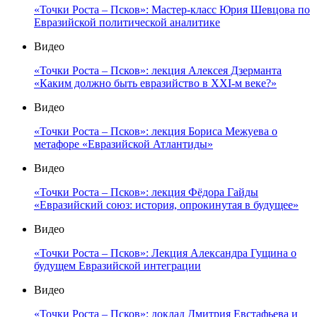
«Точки Роста – Псков»: Мастер-класс Юрия Шевцова по
Евразийской политической аналитике
Видео
«Точки Роста – Псков»: лекция Алексея Дзерманта
«Каким должно быть евразийство в XXI-м веке?»
Видео
«Точки Роста – Псков»: лекция Бориса Межуева о
метафоре «Евразийской Атлантиды»
Видео
«Точки Роста – Псков»: лекция Фёдора Гайды
«Евразийский союз: история, опрокинутая в будущее»
Видео
«Точки Роста – Псков»: Лекция Александра Гущина о
будущем Евразийской интеграции
Видео
«Точки Роста – Псков»: доклад Дмитрия Евстафьева и