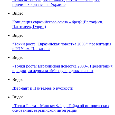
причинах кризиса на Украине
Видео
Концепция евразийского союза – бред? (Евстафьев,
Пантелеев, Гущин)
Видео
"Точки роста: Евразийская повестка 2030": презентация
в РЭУ им. Плеханова
Видео
«Точки роста: Евразийская повестка 2030». Презентация
в редакции журнала «Международная жизнь»
Видео
Дзермант и Пантелеев о русскости
Видео
«Точки Роста – Минск»: Фёдор Гайда об исторических
основаниях евразийской интеграции