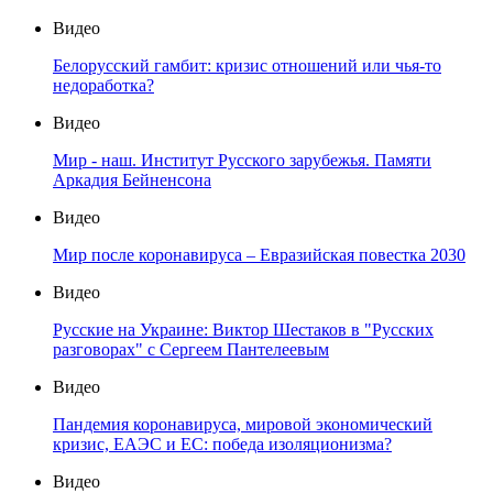
Видео
Белорусский гамбит: кризис отношений или чья-то
недоработка?
Видео
Мир - наш. Институт Русского зарубежья. Памяти
Аркадия Бейненсона
Видео
Мир после коронавируса – Евразийская повестка 2030
Видео
Русские на Украине: Виктор Шестаков в "Русских
разговорах" с Сергеем Пантелеевым
Видео
Пандемия коронавируса, мировой экономический
кризис, ЕАЭС и ЕС: победа изоляционизма?
Видео