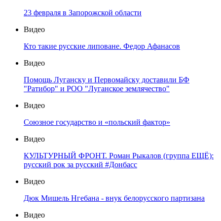
23 февраля в Запорожской области
Видео
Кто такие русские липоване. Федор Афанасов
Видео
Помощь Луганску и Первомайску доставили БФ
"Ратибор" и РОО "Луганское землячество"
Видео
Союзное государство и «польский фактор»
Видео
КУЛЬТУРНЫЙ ФРОНТ. Роман Рыкалов (группа ЕЩЁ):
русский рок за русский #Донбасс
Видео
Дюк Мишель Нгебана - внук белорусского партизана
Видео