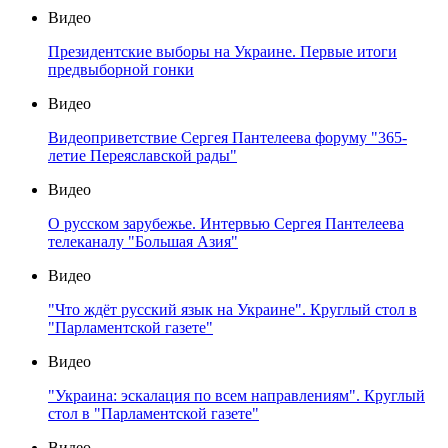
Видео
Президентские выборы на Украине. Первые итоги
предвыборной гонки
Видео
Видеоприветствие Сергея Пантелеева форуму "365-
летие Переяславской рады"
Видео
О русском зарубежье. Интервью Сергея Пантелеева
телеканалу "Большая Азия"
Видео
"Что ждёт русский язык на Украине". Круглый стол в
"Парламентской газете"
Видео
"Украина: эскалация по всем направлениям". Круглый
стол в "Парламентской газете"
Видео