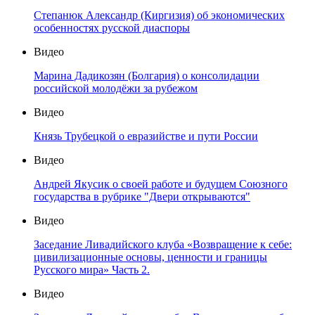
Степанюк Александр (Киргизия) об экономических
особенностях русской диаспоры
Видео
Марина Дадикозян (Болгария) о консолидации
российской молодёжи за рубежом
Видео
Князь Трубецкой о евразийстве и пути России
Видео
Андрей Якусик о своей работе и будущем Союзного
государства в рубрике "Двери открываются"
Видео
Заседание Ливадийского клуба «Возвращение к себе:
цивилизационные основы, ценности и границы
Русского мира» Часть 2.
Видео