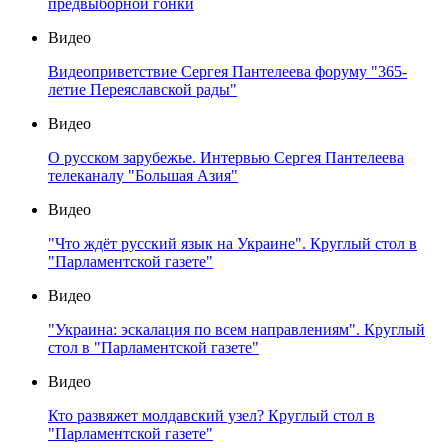
предвыборной гонки
Видео
Видеоприветствие Сергея Пантелеева форуму "365-
летие Переяславской рады"
Видео
О русском зарубежье. Интервью Сергея Пантелеева
телеканалу "Большая Азия"
Видео
"Что ждёт русский язык на Украине". Круглый стол в
"Парламентской газете"
Видео
"Украина: эскалация по всем направлениям". Круглый
стол в "Парламентской газете"
Видео
Кто развяжет молдавский узел? Круглый стол в
"Парламентской газете"