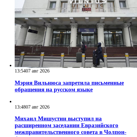
13:54
07 авг 2026
Мэрия Вильнюса запретила письменные
обращения на русском языке
13:48
07 авг 2026
Михаил Мишустин выступил на
расширенном заседании Евразийского
межправительственного совета в Чолпон-