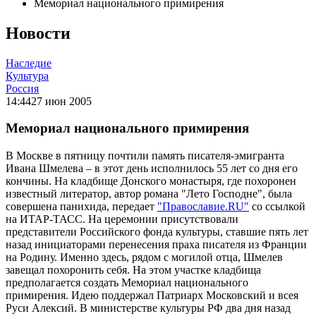
Мемориал национального примирения
Новости
Наследие
Культура
Россия
14:44
27 июн 2005
Мемориал национального примирения
В Москве в пятницу почтили память писателя-эмигранта
Ивана Шмелева – в этот день исполнилось 55 лет со дня его
кончины. На кладбище Донского монастыря, где похоронен
известный литератор, автор романа "Лето Господне", была
совершена панихида, передает
"Православие.RU"
со ссылкой
на ИТАР-ТАСС. На церемонии присутствовали
представители Российского фонда культуры, ставшие пять лет
назад инициаторами перенесения праха писателя из Франции
на Родину. Именно здесь, рядом с могилой отца, Шмелев
завещал похоронить себя. На этом участке кладбища
предполагается создать Мемориал национального
примирения. Идею поддержал Патриарх Московский и всея
Руси Алексий. В министерстве культуры РФ два дня назад