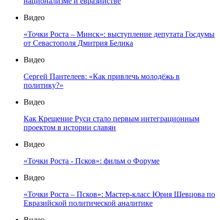
национализме и евразийстве
Видео
«Точки Роста – Минск»: выступление депутата Госдумы
от Севастополя Дмитрия Белика
Видео
Сергей Пантелеев: «Как привлечь молодёжь в
политику?»
Видео
Как Крещение Руси стало первым интеграционным
проектом в истории славян
Видео
«Точки Роста - Псков»: фильм о Форуме
Видео
«Точки Роста – Псков»: Мастер-класс Юрия Шевцова по
Евразийской политической аналитике
Видео