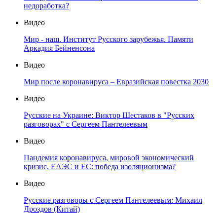
недоработка?
Видео
Мир - наш. Институт Русского зарубежья. Памяти
Аркадия Бейненсона
Видео
Мир после коронавируса – Евразийская повестка 2030
Видео
Русские на Украине: Виктор Шестаков в "Русских
разговорах" с Сергеем Пантелеевым
Видео
Пандемия коронавируса, мировой экономический
кризис, ЕАЭС и ЕС: победа изоляционизма?
Видео
Русские разговоры с Сергеем Пантелеевым: Михаил
Дроздов (Китай)