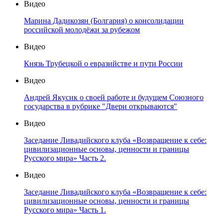
Видео
Марина Дадикозян (Болгария) о консолидации
российской молодёжи за рубежом
Видео
Князь Трубецкой о евразийстве и пути России
Видео
Андрей Якусик о своей работе и будущем Союзного
государства в рубрике "Двери открываются"
Видео
Заседание Ливадийского клуба «Возвращение к себе:
цивилизационные основы, ценности и границы
Русского мира» Часть 2.
Видео
Заседание Ливадийского клуба «Возвращение к себе:
цивилизационные основы, ценности и границы
Русского мира» Часть 1.