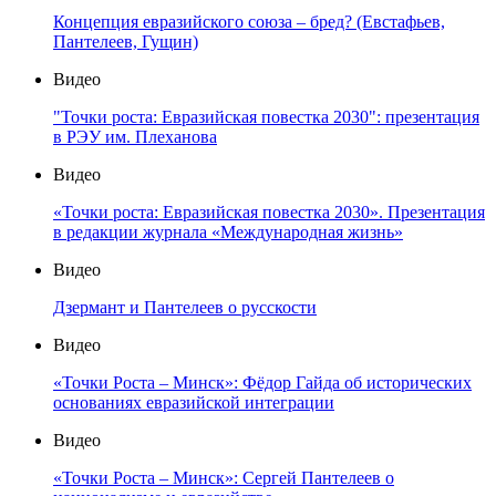
Концепция евразийского союза – бред? (Евстафьев,
Пантелеев, Гущин)
Видео
"Точки роста: Евразийская повестка 2030": презентация
в РЭУ им. Плеханова
Видео
«Точки роста: Евразийская повестка 2030». Презентация
в редакции журнала «Международная жизнь»
Видео
Дзермант и Пантелеев о русскости
Видео
«Точки Роста – Минск»: Фёдор Гайда об исторических
основаниях евразийской интеграции
Видео
«Точки Роста – Минск»: Сергей Пантелеев о