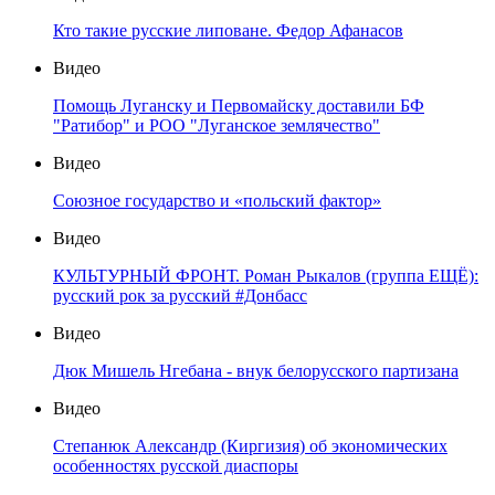
Кто такие русские липоване. Федор Афанасов
Видео
Помощь Луганску и Первомайску доставили БФ
"Ратибор" и РОО "Луганское землячество"
Видео
Союзное государство и «польский фактор»
Видео
КУЛЬТУРНЫЙ ФРОНТ. Роман Рыкалов (группа ЕЩЁ):
русский рок за русский #Донбасс
Видео
Дюк Мишель Нгебана - внук белорусского партизана
Видео
Степанюк Александр (Киргизия) об экономических
особенностях русской диаспоры