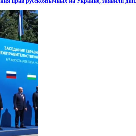
ния прав русскоязычных на Украине, заявили ди