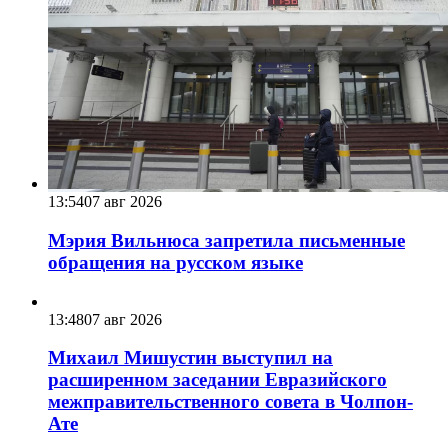
13:54
07 авг 2026
Мэрия Вильнюса запретила письменные
обращения на русском языке
13:48
07 авг 2026
Михаил Мишустин выступил на
расширенном заседании Евразийского
межправительственного совета в Чолпон-
Ате