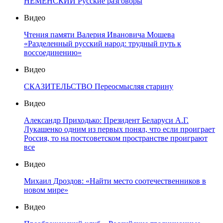
НЕМЕНСКИЙ Русские разговоры
Видео
Чтения памяти Валерия Ивановича Мошева
«Разделенный русский народ: трудный путь к
воссоединению»
Видео
СКАЗИТЕЛЬСТВО Переосмысляя старину
Видео
Александр Приходько: Президент Беларуси А.Г.
Лукашенко одним из первых понял, что если проиграет
Россия, то на постсоветском пространстве проиграют
все
Видео
Михаил Дроздов: «Найти место соотечественников в
новом мире»
Видео