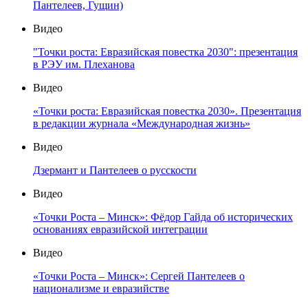
Пантелеев, Гущин)
Видео
"Точки роста: Евразийская повестка 2030": презентация
в РЭУ им. Плеханова
Видео
«Точки роста: Евразийская повестка 2030». Презентация
в редакции журнала «Международная жизнь»
Видео
Дзермант и Пантелеев о русскости
Видео
«Точки Роста – Минск»: Фёдор Гайда об исторических
основаниях евразийской интеграции
Видео
«Точки Роста – Минск»: Сергей Пантелеев о
национализме и евразийстве