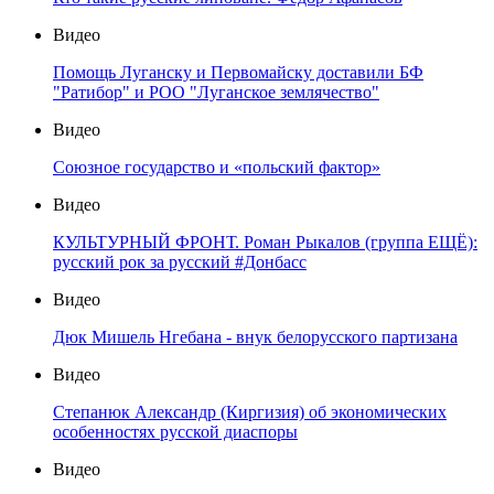
Видео
Помощь Луганску и Первомайску доставили БФ
"Ратибор" и РОО "Луганское землячество"
Видео
Союзное государство и «польский фактор»
Видео
КУЛЬТУРНЫЙ ФРОНТ. Роман Рыкалов (группа ЕЩЁ):
русский рок за русский #Донбасс
Видео
Дюк Мишель Нгебана - внук белорусского партизана
Видео
Степанюк Александр (Киргизия) об экономических
особенностях русской диаспоры
Видео