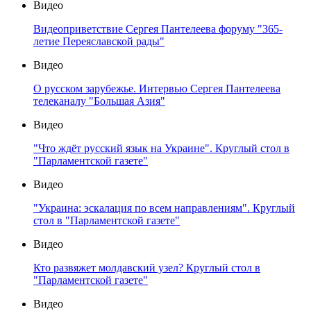
Видео
Видеоприветствие Сергея Пантелеева форуму "365-
летие Переяславской рады"
Видео
О русском зарубежье. Интервью Сергея Пантелеева
телеканалу "Большая Азия"
Видео
"Что ждёт русский язык на Украине". Круглый стол в
"Парламентской газете"
Видео
"Украина: эскалация по всем направлениям". Круглый
стол в "Парламентской газете"
Видео
Кто развяжет молдавский узел? Круглый стол в
"Парламентской газете"
Видео