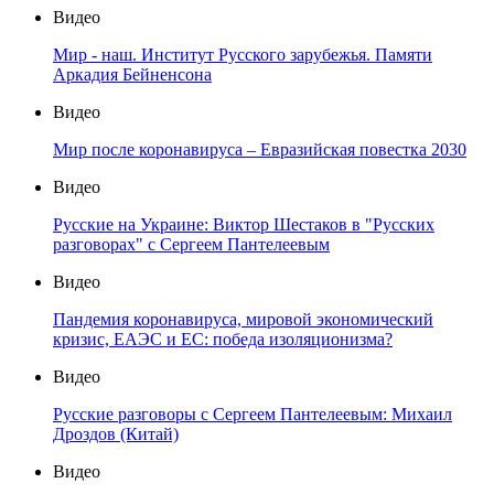
Видео
Мир - наш. Институт Русского зарубежья. Памяти
Аркадия Бейненсона
Видео
Мир после коронавируса – Евразийская повестка 2030
Видео
Русские на Украине: Виктор Шестаков в "Русских
разговорах" с Сергеем Пантелеевым
Видео
Пандемия коронавируса, мировой экономический
кризис, ЕАЭС и ЕС: победа изоляционизма?
Видео
Русские разговоры с Сергеем Пантелеевым: Михаил
Дроздов (Китай)
Видео