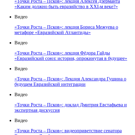
«Точки Роста – Псков»: лекция Алексея Дзерманта
«Каким должно быть евразийство в XXI-м веке?»
Видео
«Точки Роста – Псков»: лекция Бориса Межуева о
метафоре «Евразийской Атлантиды»
Видео
«Точки Роста – Псков»: лекция Фёдора Гайды
«Евразийский союз: история, опрокинутая в будущее»
Видео
«Точки Роста – Псков»: Лекция Александра Гущина о
будущем Евразийской интеграции
Видео
«Точки Роста – Псков»: доклад Дмитрия Евстафьева и
экспертная дискуссия
Видео
«Точки Роста – Псков»: видеоприветствие сенатора