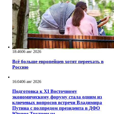
18:46
06 авг 2026
Всё больше европейцев хотят переехать в
Россию
16:04
06 авг 2026
Подготовка к XI Восточному
экономическому форуму стала одним из
ключевых вопросов встречи Владимира
Путина с полпредом президента в ДФО
Юрием Трутневым