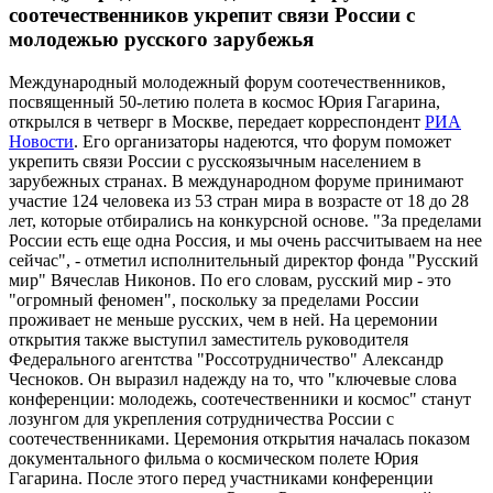
соотечественников укрепит связи России с
молодежью русского зарубежья
Международный молодежный форум соотечественников,
посвященный 50-летию полета в космос Юрия Гагарина,
открылся в четверг в Москве, передает корреспондент
РИА
Новости
. Его организаторы надеются, что форум поможет
укрепить связи России с русскоязычным населением в
зарубежных странах. В международном форуме принимают
участие 124 человека из 53 стран мира в возрасте от 18 до 28
лет, которые отбирались на конкурсной основе. "За пределами
России есть еще одна Россия, и мы очень рассчитываем на нее
сейчас", - отметил исполнительный директор фонда "Русский
мир" Вячеслав Никонов. По его словам, русский мир - это
"огромный феномен", поскольку за пределами России
проживает не меньше русских, чем в ней. На церемонии
открытия также выступил заместитель руководителя
Федерального агентства "Россотрудничество" Александр
Чесноков. Он выразил надежду на то, что "ключевые слова
конференции: молодежь, соотечественники и космос" станут
лозунгом для укрепления сотрудничества России с
соотечественниками. Церемония открытия началась показом
документального фильма о космическом полете Юрия
Гагарина. После этого перед участниками конференции