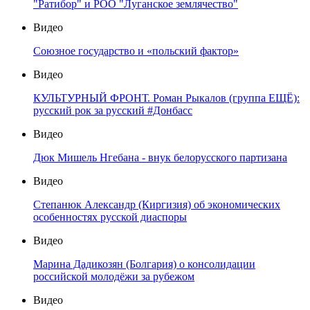
"Ратибор" и РОО "Луганское землячество"
Видео
Союзное государство и «польский фактор»
Видео
КУЛЬТУРНЫЙ ФРОНТ. Роман Рыкалов (группа ЕЩЁ):
русский рок за русский #Донбасс
Видео
Дюк Мишель Нгебана - внук белорусского партизана
Видео
Степанюк Александр (Киргизия) об экономических
особенностях русской диаспоры
Видео
Марина Дадикозян (Болгария) о консолидации
российской молодёжи за рубежом
Видео