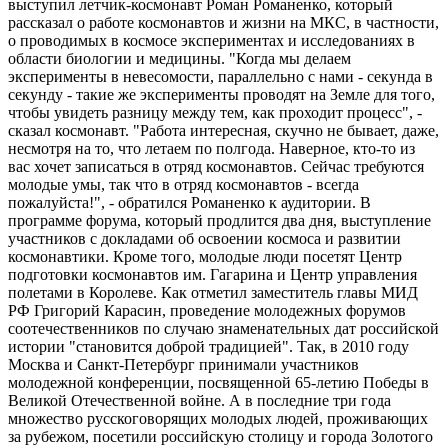
выступил летчик-космонавт Роман Романенко, который
рассказал о работе космонавтов и жизни на МКС, в частности,
о проводимых в космосе экспериментах и исследованиях в
области биологии и медицины. "Когда мы делаем
эксперименты в невесомости, параллельно с нами - секунда в
секунду - такие же эксперименты проводят на Земле для того,
чтобы увидеть разницу между тем, как проходит процесс", -
сказал космонавт. "Работа интересная, скучно не бывает, даже,
несмотря на то, что летаем по полгода. Наверное, кто-то из
вас хочет записаться в отряд космонавтов. Сейчас требуются
молодые умы, так что в отряд космонавтов - всегда
пожалуйста!", - обратился Романенко к аудитории. В
программе форума, который продлится два дня, выступление
участников с докладами об освоении космоса и развитии
космонавтики. Кроме того, молодые люди посетят Центр
подготовки космонавтов им. Гагарина и Центр управления
полетами в Королеве. Как отметил заместитель главы МИД
РФ Григорий Карасин, проведение молодежных форумов
соотечественников по случаю знаменательных дат российской
истории "становится доброй традицией". Так, в 2010 году
Москва и Санкт-Петербург принимали участников
молодежной конференции, посвященной 65-летию Победы в
Великой Отечественной войне. А в последние три года
множество русскоговорящих молодых людей, проживающих
за рубежом, посетили российскую столицу и города Золотого