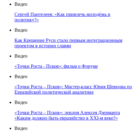
Видео
Сергей Пантелеев: «Как привлечь молодёжь в
политику?»
Видео
Как Крещение Руси стало первым интеграционным
проектом в истории славян
Видео
«Точки Роста - Псков»: фильм о Форуме
Видео
«Точки Роста – Псков»: Мастер-класс Юрия Шевцова по
Евразийской политической аналитике
Видео
«Точки Роста – Псков»: лекция Алексея Дзерманта
«Каким должно быть евразийство в XXI-м веке?»
Видео