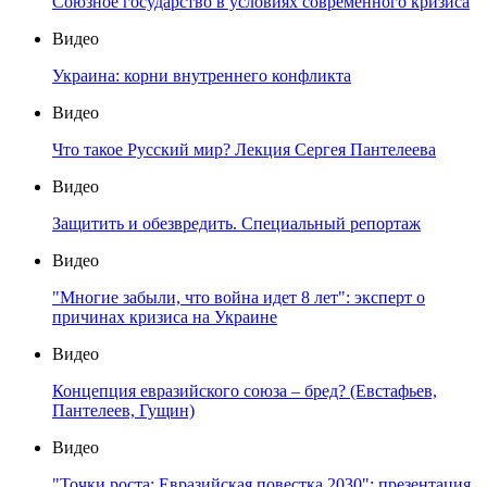
Союзное государство в условиях современного кризиса
Видео
Украина: корни внутреннего конфликта
Видео
Что такое Русский мир? Лекция Сергея Пантелеева
Видео
Защитить и обезвредить. Специальный репортаж
Видео
"Многие забыли, что война идет 8 лет": эксперт о
причинах кризиса на Украине
Видео
Концепция евразийского союза – бред? (Евстафьев,
Пантелеев, Гущин)
Видео
"Точки роста: Евразийская повестка 2030": презентация