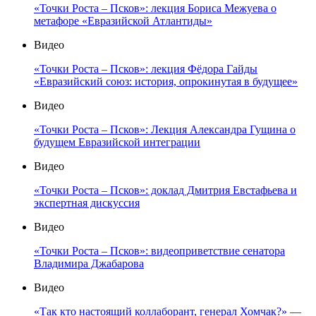
«Точки Роста – Псков»: лекция Бориса Межуева о
метафоре «Евразийской Атлантиды»
Видео
«Точки Роста – Псков»: лекция Фёдора Гайды
«Евразийский союз: история, опрокинутая в будущее»
Видео
«Точки Роста – Псков»: Лекция Александра Гущина о
будущем Евразийской интеграции
Видео
«Точки Роста – Псков»: доклад Дмитрия Евстафьева и
экспертная дискуссия
Видео
«Точки Роста – Псков»: видеоприветствие сенатора
Владимира Джабарова
Видео
«Так кто настоящий коллаборант, генерал Хомчак?» —