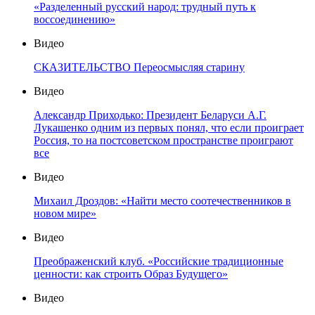
«Разделенный русский народ: трудный путь к
воссоединению»
Видео
СКАЗИТЕЛЬСТВО Переосмысляя старину
Видео
Александр Приходько: Президент Беларуси А.Г.
Лукашенко одним из первых понял, что если проиграет
Россия, то на постсоветском пространстве проиграют
все
Видео
Михаил Дроздов: «Найти место соотечественников в
новом мире»
Видео
Преображенский клуб. «Российские традиционные
ценности: как строить Образ Будущего»
Видео