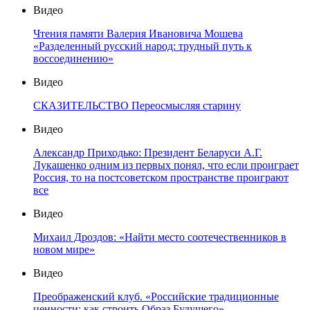
Видео
Чтения памяти Валерия Ивановича Мошева
«Разделенный русский народ: трудный путь к
воссоединению»
Видео
СКАЗИТЕЛЬСТВО Переосмысляя старину
Видео
Александр Приходько: Президент Беларуси А.Г.
Лукашенко одним из первых понял, что если проиграет
Россия, то на постсоветском пространстве проиграют
все
Видео
Михаил Дроздов: «Найти место соотечественников в
новом мире»
Видео
Преображенский клуб. «Российские традиционные
ценности: как строить Образ Будущего»