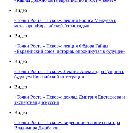
«Каким должно быть евразийство в XXI-м веке?»
Видео
«Точки Роста – Псков»: лекция Бориса Межуева о
метафоре «Евразийской Атлантиды»
Видео
«Точки Роста – Псков»: лекция Фёдора Гайды
«Евразийский союз: история, опрокинутая в будущее»
Видео
«Точки Роста – Псков»: Лекция Александра Гущина о
будущем Евразийской интеграции
Видео
«Точки Роста – Псков»: доклад Дмитрия Евстафьева и
экспертная дискуссия
Видео
«Точки Роста – Псков»: видеоприветствие сенатора
Владимира Джабарова