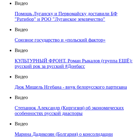
Видео
Помощь Луганску и Первомайску доставили БФ
"Ратибор" и РОО "Луганское землячество"
Видео
Союзное государство и «польский фактор»
Видео
КУЛЬТУРНЫЙ ФРОНТ. Роман Рыкалов (группа ЕЩЁ):
русский рок за русский #Донбасс
Видео
Дюк Мишель Нгебана - внук белорусского партизана
Видео
Степанюк Александр (Киргизия) об экономических
особенностях русской диаспоры
Видео
Марина Дадикозян (Болгария) о консолидации