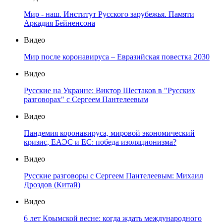
Мир - наш. Институт Русского зарубежья. Памяти
Аркадия Бейненсона
Видео
Мир после коронавируса – Евразийская повестка 2030
Видео
Русские на Украине: Виктор Шестаков в "Русских
разговорах" с Сергеем Пантелеевым
Видео
Пандемия коронавируса, мировой экономический
кризис, ЕАЭС и ЕС: победа изоляционизма?
Видео
Русские разговоры с Сергеем Пантелеевым: Михаил
Дроздов (Китай)
Видео
6 лет Крымской весне: когда ждать международного