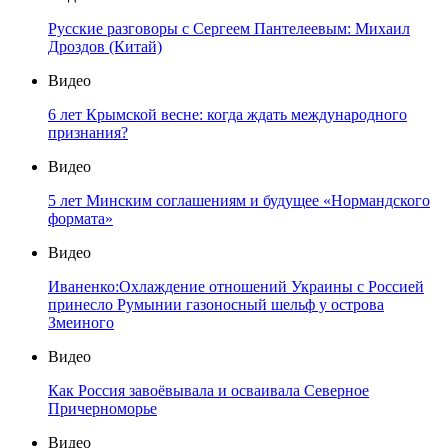
Русские разговоры с Сергеем Пантелеевым: Михаил
Дроздов (Китай)
Видео
6 лет Крымской весне: когда ждать международного
признания?
Видео
5 лет Минским соглашениям и будущее «Нормандского
формата»
Видео
Иваненко:Охлаждение отношений Украины с Россией
принесло Румынии газоносный шельф у острова
Змеиного
Видео
Как Россия завоёвывала и осваивала Северное
Причерноморье
Видео