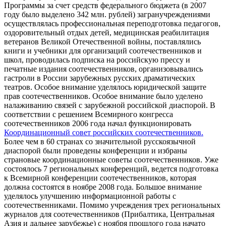
Программы за счет средств федерального бюджета (в 2007
году было выделено 342 млн. рублей) загранучреждениями
осуществлялась профессиональная переподготовка педагогов,
оздоровительный отдых детей, медицинская реабилитация
ветеранов Великой Отечественной войны, поставлялись
книги и учебники для организаций соотечественников и
школ, проводилась подписка на российскую прессу и
печатные издания соотечественников, организовывались
гастроли в России зарубежных русских драматических
театров. Особое внимание уделялось юридической защите
прав соотечественников. Особое внимание было уделено
налаживанию связей с зарубежной российской диаспорой. В
соответствии с решением Всемирного конгресса
соотечественников 2006 года начал функционировать
Координационный совет российских соотечественников.
Более чем в 60 странах со значительной русскоязычной
диаспорой были проведены конференции и избраны
страновые координационные советы соотечественников. Уже
состоялось 7 региональных конференций, ведется подготовка
к Всемирной конференции соотечественников, которая
должна состоятся в ноябре 2008 года. Большое внимание
уделялось улучшению информационной работы с
соотечественниками. Помимо учреждения трех региональных
журналов для соотечественников (Прибалтика, Центральная
Азия и дальнее зарубежье) с ноября прошлого года начато