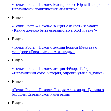
«Точки Роста – Псков»: Мастер-класс Юрия Шевцова по
Евразийской политической аналитике
Видео
«Точки Роста – Псков»: лекция Алексея Дзерманта
«Каким должно быть евразийство в XXI-м веке?»
Видео
«Точки Роста – Псков»: лекция Бориса Межуева о
метафоре «Евразийской Атлантиды»
Видео
«Точки Роста – Псков»: лекция Фёдора Гайды
«Евразийский союз: история, опрокинутая в будущее»
Видео
«Точки Роста – Псков»: Лекция Александра Гущина о
будущем Евразийской интеграции
Видео