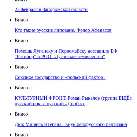
23 февраля в Запорожской области
Видео
Кто такие русские липоване. Федор Афанасов
Видео
Помощь Луганску и Первомайску доставили БФ
"Ратибор" и РОО "Луганское землячество"
Видео
Союзное государство и «польский фактор»
Видео
КУЛЬТУРНЫЙ ФРОНТ. Роман Рыкалов (группа ЕЩЁ):
русский рок за русский #Донбасс
Видео
Дюк Мишель Нгебана - внук белорусского партизана
Видео