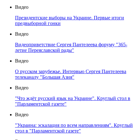
Видео
Президентские выборы на Украине. Первые итоги
предвыборной гонки
Видео
Видеоприветствие Сергея Пантелеева форуму "365-
летие Переяславской рады"
Видео
О русском зарубежье. Интервью Сергея Пантелеева
телеканалу "Большая Азия"
Видео
"Что ждёт русский язык на Украине". Круглый стол в
"Парламентской газете"
Видео
"Украина: эскалация по всем направлениям". Круглый
стол в "Парламентской газете"