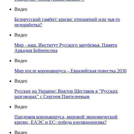
Видео
Белорусский гамбит: кризис отношений или чья-то
недоработка?
Видео
Мир - наш. Институт Русского зарубежья. Памяти
Аркадия Бейненсона
Видео
Мир после коронавируса – Евразийская повестка 2030
Видео
Русские на Украине: Виктор Шестаков в "Русских
разговорах" с Сергеем Пантелеевым
Видео
Пандемия коронавируса, мировой экономический
кризис, ЕАЭС и ЕС: победа изоляционизма?
Видео