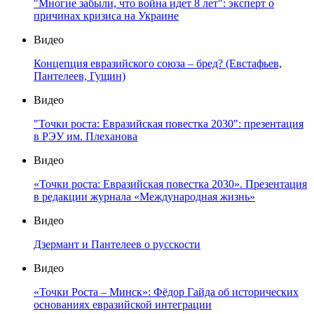
"Многие забыли, что война идет 8 лет": эксперт о
причинах кризиса на Украине
Видео
Концепция евразийского союза – бред? (Евстафьев,
Пантелеев, Гущин)
Видео
"Точки роста: Евразийская повестка 2030": презентация
в РЭУ им. Плеханова
Видео
«Точки роста: Евразийская повестка 2030». Презентация
в редакции журнала «Международная жизнь»
Видео
Дзермант и Пантелеев о русскости
Видео
«Точки Роста – Минск»: Фёдор Гайда об исторических
основаниях евразийской интеграции