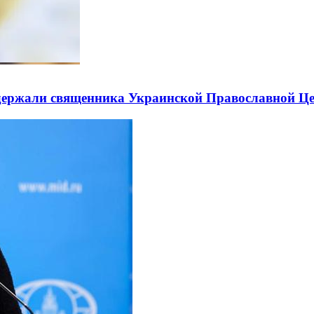
держали священника Украинской Православной Ц