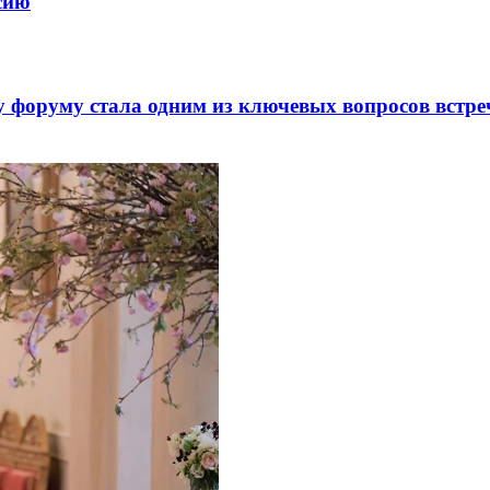
ссию
 форуму стала одним из ключевых вопросов встре