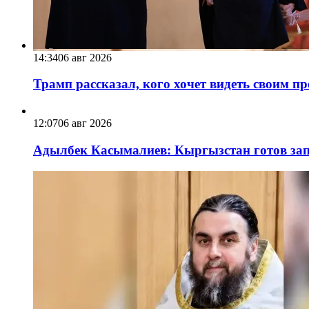
14:34
06 авг 2026
Трамп рассказал, кого хочет видеть своим п
12:07
06 авг 2026
Адылбек Касымалиев: Кыргызстан готов запу