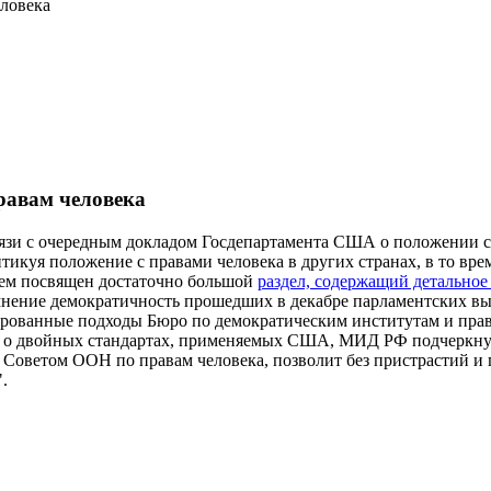
ловека
равам человека
и с очередным докладом Госдепартамента США о положении с п
тикуя положение с правами человека в других странах, в то вр
 нем посвящен достаточно большой
раздел, содержащий детальное
омнение демократичность прошедших в декабре парламентских в
ированные подходы Бюро по демократическим институтам и прав
я о двойных стандартах, применяемых США, МИД РФ подчеркнул
я Советом ООН по правам человека, позволит без пристрастий и
.