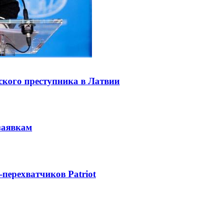
ского преступника в Латвии
заявкам
-перехватчиков Patriot