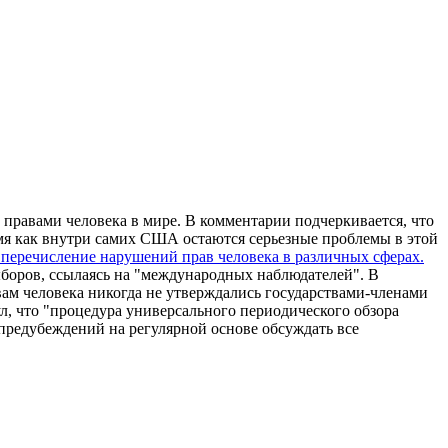
равами человека в мире. В комментарии подчеркивается, что
емя как внутри самих США остаются серьезные проблемы в этой
 перечисление нарушений прав человека в различных сферах.
ыборов, ссылаясь на "международных наблюдателей". В
ам человека никогда не утверждались государствами-членами
, что "процедура универсального периодического обзора
 предубеждений на регулярной основе обсуждать все