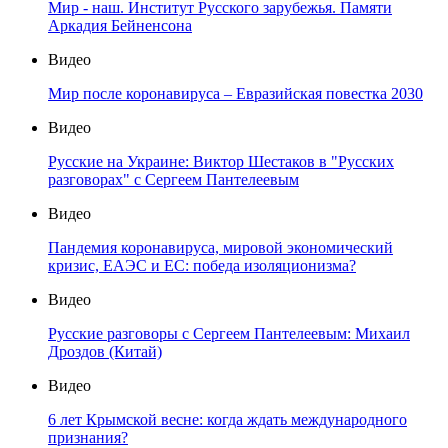
Мир - наш. Институт Русского зарубежья. Памяти
Аркадия Бейненсона
Видео
Мир после коронавируса – Евразийская повестка 2030
Видео
Русские на Украине: Виктор Шестаков в "Русских
разговорах" с Сергеем Пантелеевым
Видео
Пандемия коронавируса, мировой экономический
кризис, ЕАЭС и ЕС: победа изоляционизма?
Видео
Русские разговоры с Сергеем Пантелеевым: Михаил
Дроздов (Китай)
Видео
6 лет Крымской весне: когда ждать международного
признания?