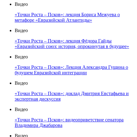
Видео
«Точки Роста – Псков»: лекция Бориса Межуева о
метафоре «Евразийской Атлантиды»
Видео
«Точки Роста – Псков»: лекция Фёдора Гайды
«Евразийский союз: история, опрокинутая в будущее»
Видео
«Точки Роста – Псков»: Лекция Александра Гущина о
будущем Евразийской интеграции
Видео
«Точки Роста – Псков»: доклад Дмитрия Евстафьева и
экспертная дискуссия
Видео
«Точки Роста – Псков»: видеоприветствие сенатора
Владимира Джабарова
Видео