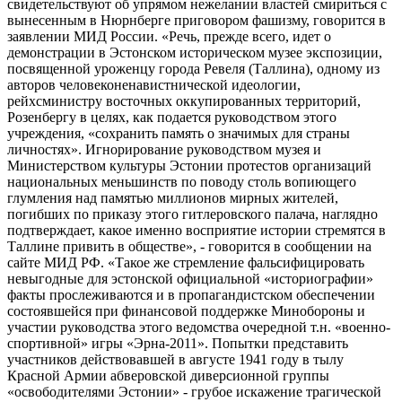
свидетельствуют об упрямом нежелании властей смириться с
вынесенным в Нюрнберге приговором фашизму, говорится в
заявлении МИД России. «Речь, прежде всего, идет о
демонстрации в Эстонском историческом музее экспозиции,
посвященной уроженцу города Ревеля (Таллина), одному из
авторов человеконенавистнической идеологии,
рейхсминистру восточных оккупированных территорий,
Розенбергу в целях, как подается руководством этого
учреждения, «сохранить память о значимых для страны
личностях». Игнорирование руководством музея и
Министерством культуры Эстонии протестов организаций
национальных меньшинств по поводу столь вопиющего
глумления над памятью миллионов мирных жителей,
погибших по приказу этого гитлеровского палача, наглядно
подтверждает, какое именно восприятие истории стремятся в
Таллине привить в обществе», - говорится в сообщении на
сайте МИД РФ. «Такое же стремление фальсифицировать
невыгодные для эстонской официальной «историографии»
факты прослеживаются и в пропагандистском обеспечении
состоявшейся при финансовой поддержке Минобороны и
участии руководства этого ведомства очередной т.н. «военно-
спортивной» игры «Эрна-2011». Попытки представить
участников действовавшей в августе 1941 году в тылу
Красной Армии абверовской диверсионной группы
«освободителями Эстонии» - грубое искажение трагической