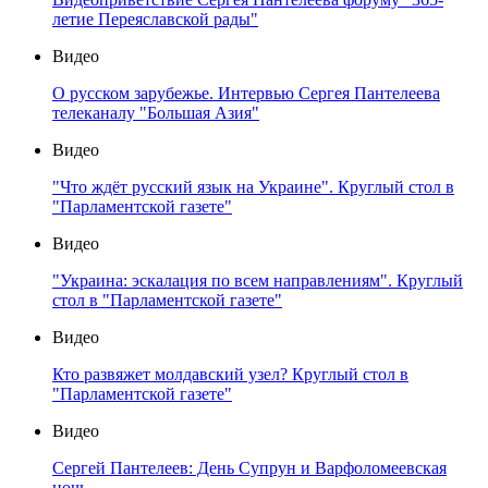
летие Переяславской рады"
Видео
О русском зарубежье. Интервью Сергея Пантелеева
телеканалу "Большая Азия"
Видео
"Что ждёт русский язык на Украине". Круглый стол в
"Парламентской газете"
Видео
"Украина: эскалация по всем направлениям". Круглый
стол в "Парламентской газете"
Видео
Кто развяжет молдавский узел? Круглый стол в
"Парламентской газете"
Видео
Сергей Пантелеев: День Супрун и Варфоломеевская
ночь