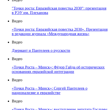
"Точки роста: Евразийская повестка 2030": презентация
в РЭУ им. Плеханова
Видео
«Точки роста: Евразийская повестка 2030». Презентация
в редакции журнала «Международная жизнь»
Видео
Дзермант и Пантелеев о русскости
Видео
«Точки Роста – Минск»: Фёдор Гайда об исторических
основаниях евразийской интеграции
Видео
«Точки Роста – Минск»: Сергей Пантелеев о
национализме и евразийстве
Видео
«Точки Роста – Минск»: выступление депутата Госдумы