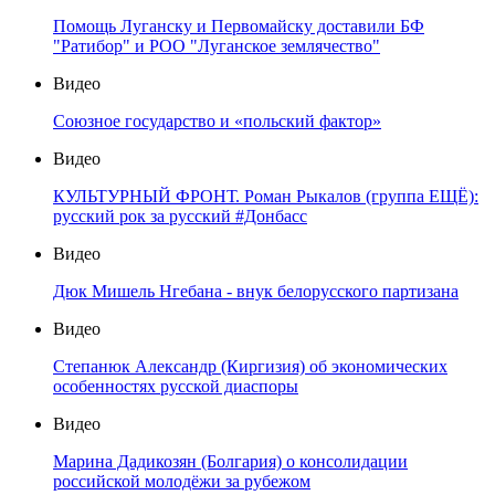
Помощь Луганску и Первомайску доставили БФ
"Ратибор" и РОО "Луганское землячество"
Видео
Союзное государство и «польский фактор»
Видео
КУЛЬТУРНЫЙ ФРОНТ. Роман Рыкалов (группа ЕЩЁ):
русский рок за русский #Донбасс
Видео
Дюк Мишель Нгебана - внук белорусского партизана
Видео
Степанюк Александр (Киргизия) об экономических
особенностях русской диаспоры
Видео
Марина Дадикозян (Болгария) о консолидации
российской молодёжи за рубежом