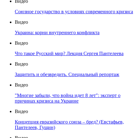
Видео
Союзное государство в условиях современного кризиса
Видео
Украина: корни внутреннего конфликта
Видео
Что такое Русский мир? Лекция Сергея Пантелеева
Видео
Защитить и обезвредить. Специальный репортаж
Видео
"Многие забыли, что война идет 8 лет": эксперт о
причинах кризиса на Украине
Видео
Концепция евразийского союза – бред? (Евстафьев,
Пантелеев, Гущин)
Видео