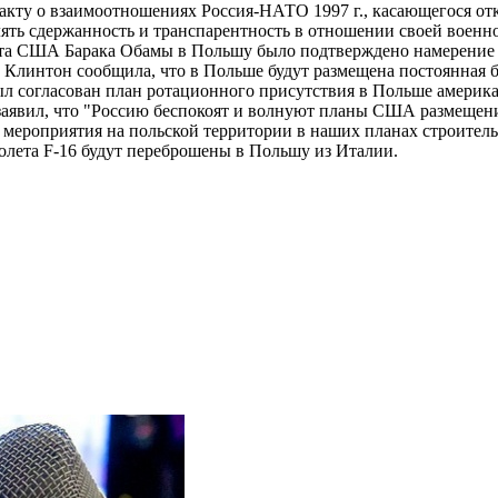
 акту о взаимоотношениях Россия-НАТО 1997 г., касающегося о
лять сдержанность и транспарентность в отношении своей военн
ента США Барака Обамы в Польшу было подтверждено намерение
Клинтон сообщила, что в Польше будут размещена постоянная 
ыл согласован план ротационного присутствия в Польше амери
заявил, что "Россию беспокоят и волнуют планы США размещен
ероприятия на польской территории в наших планах строительств
молета F-16 будут переброшены в Польшу из Италии.