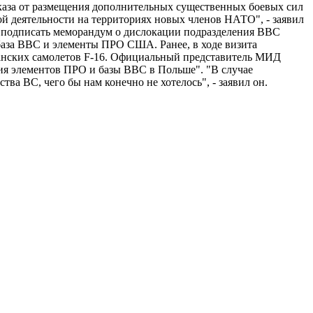
тказа от размещения дополнительных существенных боевых сил
ой деятельности на территориях новых членов НАТО", - заявил
 подписать меморандум о дислокации подразделения ВВС
база ВВС и элементы ПРО США. Ранее, в ходе визита
канских самолетов F-16. Официальный представитель МИД
ия элементов ПРО и базы ВВС в Польше". "В случае
а ВС, чего бы нам конечно не хотелось", - заявил он.