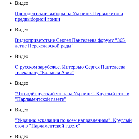
Видео
Президентские выборы на Украине. Первые итоги
предвыборной гонки
Видео
Видеоприветствие Сергея Пантелеева форуму "365-
летие Переяславской рады"
Видео
О русском зарубежье. Интервью Сергея Пантелеева
телеканалу "Большая Азия"
Видео
"Что ждёт русский язык на Украине". Круглый стол в
"Парламентской газете"
Видео
"Украина: эскалация по всем направлениям". Круглый
стол в "Парламентской газете"
Видео