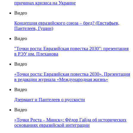
причинах кризиса на Украине
Видео
Концепция евразийского союза – бред? (Евстафьев,
Пантелеев, Гущин)
Видео
"Точки роста: Евразийская повестка 2030": презентация
в РЭУ им. Плеханова
Видео
«Точки роста: Евразийская повестка 2030». Презентация
в редакции журнала «Международная жизнь»
Видео
Дзермант и Пантелеев о русскости
Видео
«Точки Роста – Минск»: Фёдор Гайда об исторических
основаниях евразийской интеграции