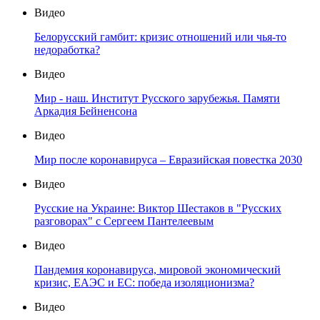
Видео
Белорусский гамбит: кризис отношений или чья-то
недоработка?
Видео
Мир - наш. Институт Русского зарубежья. Памяти
Аркадия Бейненсона
Видео
Мир после коронавируса – Евразийская повестка 2030
Видео
Русские на Украине: Виктор Шестаков в "Русских
разговорах" с Сергеем Пантелеевым
Видео
Пандемия коронавируса, мировой экономический
кризис, ЕАЭС и ЕС: победа изоляционизма?
Видео