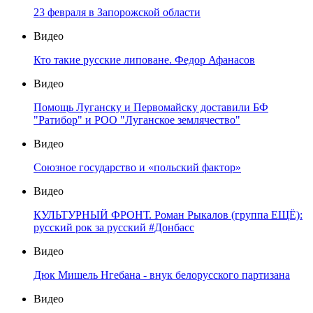
23 февраля в Запорожской области
Видео
Кто такие русские липоване. Федор Афанасов
Видео
Помощь Луганску и Первомайску доставили БФ
"Ратибор" и РОО "Луганское землячество"
Видео
Союзное государство и «польский фактор»
Видео
КУЛЬТУРНЫЙ ФРОНТ. Роман Рыкалов (группа ЕЩЁ):
русский рок за русский #Донбасс
Видео
Дюк Мишель Нгебана - внук белорусского партизана
Видео