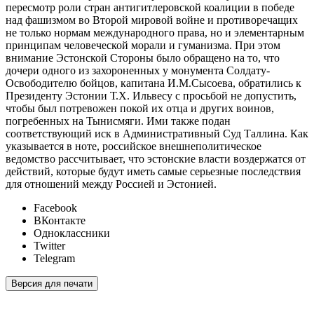
пересмотр роли стран антигитлеровской коалиции в победе
над фашизмом во Второй мировой войне и противоречащих
не только нормам международного права, но и элементарным
принципам человеческой морали и гуманизма. При этом
внимание Эстонской Стороны было обращено на то, что
дочери одного из захороненных у монумента Солдату-
Освободителю бойцов, капитана И.М.Сысоева, обратились к
Президенту Эстонии Т.Х. Ильвесу с просьбой не допустить,
чтобы был потревожен покой их отца и других воинов,
погребенных на Тынисмяги. Ими также подан
соответствующий иск в Административный Суд Таллина. Как
указывается в ноте, российское внешнеполитическое
ведомство рассчитывает, что эстонские власти воздержатся от
действий, которые будут иметь самые серьезные последствия
для отношений между Россией и Эстонией.
Facebook
ВКонтакте
Одноклассники
Twitter
Telegram
Версия для печати