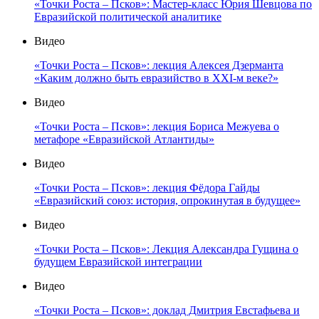
«Точки Роста – Псков»: Мастер-класс Юрия Шевцова по
Евразийской политической аналитике
Видео
«Точки Роста – Псков»: лекция Алексея Дзерманта
«Каким должно быть евразийство в XXI-м веке?»
Видео
«Точки Роста – Псков»: лекция Бориса Межуева о
метафоре «Евразийской Атлантиды»
Видео
«Точки Роста – Псков»: лекция Фёдора Гайды
«Евразийский союз: история, опрокинутая в будущее»
Видео
«Точки Роста – Псков»: Лекция Александра Гущина о
будущем Евразийской интеграции
Видео
«Точки Роста – Псков»: доклад Дмитрия Евстафьева и