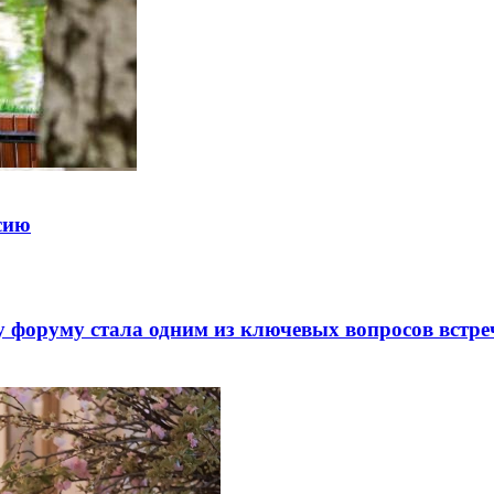
ссию
 форуму стала одним из ключевых вопросов встре