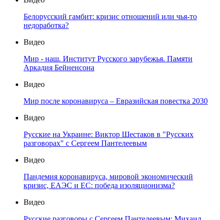
Белорусский гамбит: кризис отношений или чья-то
недоработка?
Видео
Мир - наш. Институт Русского зарубежья. Памяти
Аркадия Бейненсона
Видео
Мир после коронавируса – Евразийская повестка 2030
Видео
Русские на Украине: Виктор Шестаков в "Русских
разговорах" с Сергеем Пантелеевым
Видео
Пандемия коронавируса, мировой экономический
кризис, ЕАЭС и ЕС: победа изоляционизма?
Видео
Русские разговоры с Сергеем Пантелеевым: Михаил