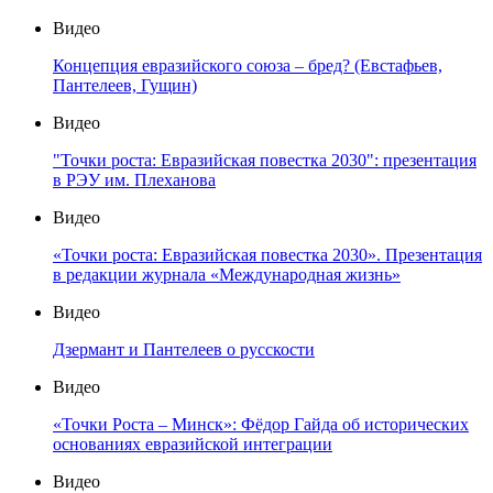
Видео
Концепция евразийского союза – бред? (Евстафьев,
Пантелеев, Гущин)
Видео
"Точки роста: Евразийская повестка 2030": презентация
в РЭУ им. Плеханова
Видео
«Точки роста: Евразийская повестка 2030». Презентация
в редакции журнала «Международная жизнь»
Видео
Дзермант и Пантелеев о русскости
Видео
«Точки Роста – Минск»: Фёдор Гайда об исторических
основаниях евразийской интеграции
Видео