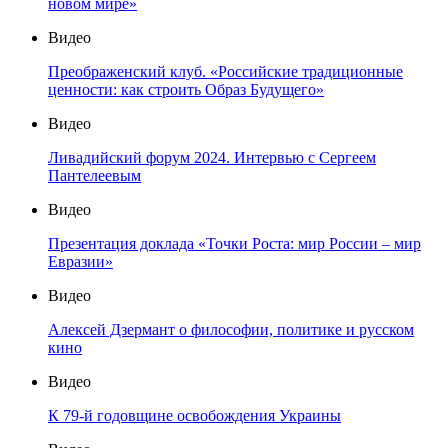
новом мире»
Видео
Преображенский клуб. «Российские традиционные
ценности: как строить Образ Будущего»
Видео
Ливадийский форум 2024. Интервью с Сергеем
Пантелеевым
Видео
Презентация доклада «Точки Роста: мир России – мир
Евразии»
Видео
Алексей Дзермант о философии, политике и русском
кино
Видео
К 79-й годовщине освобождения Украины