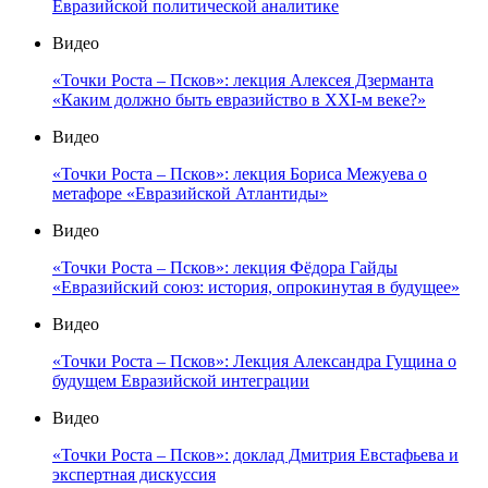
Евразийской политической аналитике
Видео
«Точки Роста – Псков»: лекция Алексея Дзерманта
«Каким должно быть евразийство в XXI-м веке?»
Видео
«Точки Роста – Псков»: лекция Бориса Межуева о
метафоре «Евразийской Атлантиды»
Видео
«Точки Роста – Псков»: лекция Фёдора Гайды
«Евразийский союз: история, опрокинутая в будущее»
Видео
«Точки Роста – Псков»: Лекция Александра Гущина о
будущем Евразийской интеграции
Видео
«Точки Роста – Псков»: доклад Дмитрия Евстафьева и
экспертная дискуссия