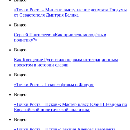
«Точки Роста – Минск»: выступление депутата Госдумы
от Севастополя Дмитрия Белика
Видео
Сергей Пантелеев: «Как привлечь молодёжь в
политику?»
Видео
Как Крещение Руси стало первым интеграционным
проектом в истории славян
Видео
«Точки Роста - Псков»: фильм о Форуме
Видео
«Точки Роста – Псков»: Мастер-класс Юрия Шевцова по
Евразийской политической аналитике
Видео
«Точки Роста – Псков»: лекция Алексея Дзерманта