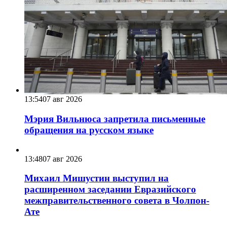
13:54
07 авг 2026
Мэрия Вильнюса запретила письменные
обращения на русском языке
13:48
07 авг 2026
Михаил Мишустин выступил на
расширенном заседании Евразийского
межправительственного совета в Чолпон-
Ате