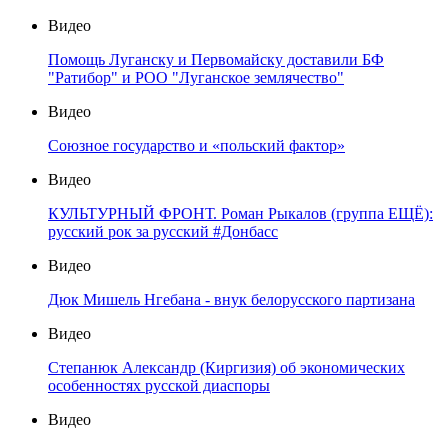
Видео
Помощь Луганску и Первомайску доставили БФ
"Ратибор" и РОО "Луганское землячество"
Видео
Союзное государство и «польский фактор»
Видео
КУЛЬТУРНЫЙ ФРОНТ. Роман Рыкалов (группа ЕЩЁ):
русский рок за русский #Донбасс
Видео
Дюк Мишель Нгебана - внук белорусского партизана
Видео
Степанюк Александр (Киргизия) об экономических
особенностях русской диаспоры
Видео