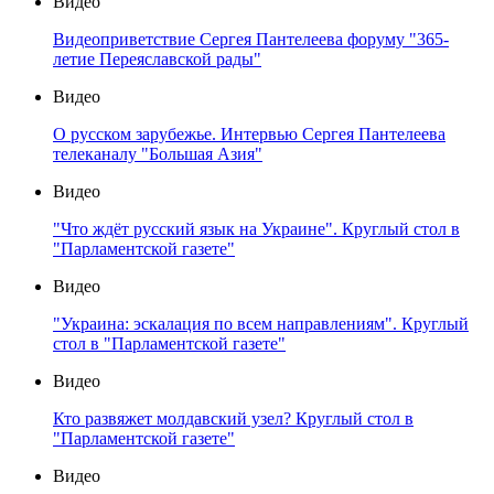
Видео
Видеоприветствие Сергея Пантелеева форуму "365-
летие Переяславской рады"
Видео
О русском зарубежье. Интервью Сергея Пантелеева
телеканалу "Большая Азия"
Видео
"Что ждёт русский язык на Украине". Круглый стол в
"Парламентской газете"
Видео
"Украина: эскалация по всем направлениям". Круглый
стол в "Парламентской газете"
Видео
Кто развяжет молдавский узел? Круглый стол в
"Парламентской газете"
Видео