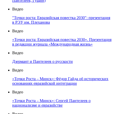
Пантелеев, Гущин)
Видео
"Точки роста: Евразийская повестка 2030": презентация
в РЭУ им. Плеханова
Видео
«Точки роста: Евразийская повестка 2030». Презентация
в редакции журнала «Международная жизнь»
Видео
Дзермант и Пантелеев о русскости
Видео
«Точки Роста – Минск»: Фёдор Гайда об исторических
основаниях евразийской интеграции
Видео
«Точки Роста – Минск»: Сергей Пантелеев о
национализме и евразийстве
Видео