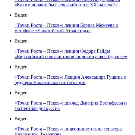
«Каким должно быть евразийство в XXI-м веке?»
Видео
«Точки Роста – Псков»: лекция Бориса Межуева о
метафоре «Евразийской Атлантиды»
Видео
«Точки Роста – Псков»: лекция Фёдора Гайды
«Евразийский союз: история, опрокинутая в будущее»
Видео
«Точки Роста – Псков»: Лекция Александра Гущина о
будущем Евразийской интеграции
Видео
«Точки Роста – Псков»: доклад Дмитрия Евстафьева и
экспертная дискуссия
Видео
«Точки Роста – Псков»: видеоприветствие сенатора
Владимира Джабарова