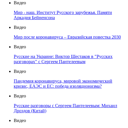
Видео
Мир - наш. Институт Русского зарубежья. Памяти
Аркадия Бейненсона
Видео
Мир после коронавируса – Евразийская повестка 2030
Видео
Русские на Украине: Виктор Шестаков в "Русских
разговорах" с Сергеем Пантелеевым
Видео
Пандемия коронавируса, мировой экономический
кризис, ЕАЭС и ЕС: победа изоляционизма?
Видео
Русские разговоры с Сергеем Пантелеевым: Михаил
Дроздов (Китай)
Видео