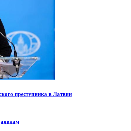
ского преступника в Латвии
заявкам