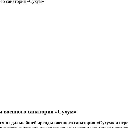
ого санатория «Сухум»
ы военного санатория «Сухум»
 от дальнейшей аренды военного санатория «Сухум» и переда
я этого санатория между сторонами накопилось много противо