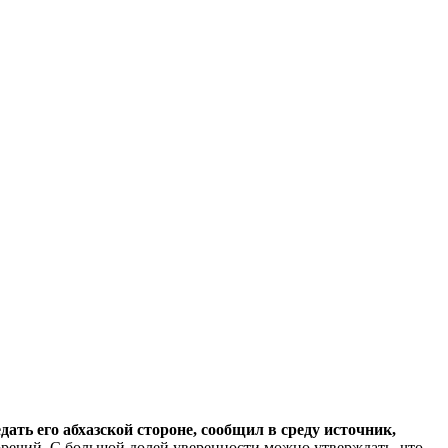
ть его абхазской стороне, сообщил в среду источник,
речий. С большой долей уверенности можно утверждать, что