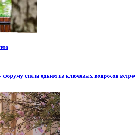
ссию
 форуму стала одним из ключевых вопросов встре