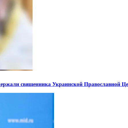
держали священника Украинской Православной Ц