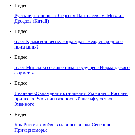
Видео
Русские разговоры с Сергеем Пантелеевым: Михаил
Дроздов (Китай)
Видео
6 лет Крымской весне: когда ждать международного
признания?
Видео
5 лет Минским соглашениям и будущее «Нормандского
формата»
Видео
Иваненко:Охлаждение отношений Украины с Россией
принесло Румынии газоносный шельф у острова
Змеиного
Видео
Как Россия завоёвывала и осваивала Северное
Причерноморье