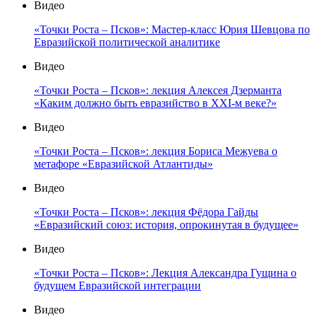
Видео
«Точки Роста – Псков»: Мастер-класс Юрия Шевцова по
Евразийской политической аналитике
Видео
«Точки Роста – Псков»: лекция Алексея Дзерманта
«Каким должно быть евразийство в XXI-м веке?»
Видео
«Точки Роста – Псков»: лекция Бориса Межуева о
метафоре «Евразийской Атлантиды»
Видео
«Точки Роста – Псков»: лекция Фёдора Гайды
«Евразийский союз: история, опрокинутая в будущее»
Видео
«Точки Роста – Псков»: Лекция Александра Гущина о
будущем Евразийской интеграции
Видео