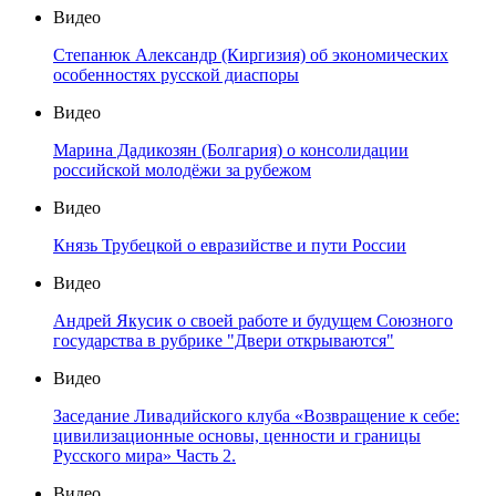
Видео
Степанюк Александр (Киргизия) об экономических
особенностях русской диаспоры
Видео
Марина Дадикозян (Болгария) о консолидации
российской молодёжи за рубежом
Видео
Князь Трубецкой о евразийстве и пути России
Видео
Андрей Якусик о своей работе и будущем Союзного
государства в рубрике "Двери открываются"
Видео
Заседание Ливадийского клуба «Возвращение к себе:
цивилизационные основы, ценности и границы
Русского мира» Часть 2.
Видео