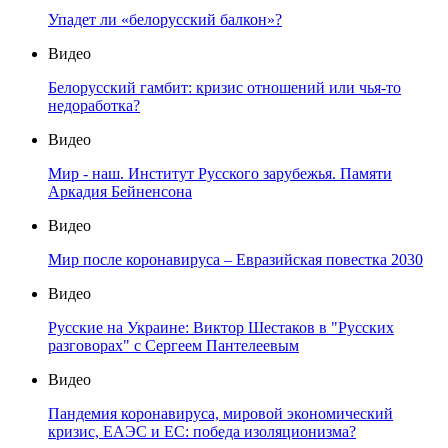
Упадет ли «белорусский балкон»?
Видео
Белорусский гамбит: кризис отношений или чья-то
недоработка?
Видео
Мир - наш. Институт Русского зарубежья. Памяти
Аркадия Бейненсона
Видео
Мир после коронавируса – Евразийская повестка 2030
Видео
Русские на Украине: Виктор Шестаков в "Русских
разговорах" с Сергеем Пантелеевым
Видео
Пандемия коронавируса, мировой экономический
кризис, ЕАЭС и ЕС: победа изоляционизма?