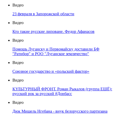
Видео
23 февраля в Запорожской области
Видео
Кто такие русские липоване. Федор Афанасов
Видео
Помощь Луганску и Первомайску доставили БФ
"Ратибор" и РОО "Луганское землячество"
Видео
Союзное государство и «польский фактор»
Видео
КУЛЬТУРНЫЙ ФРОНТ. Роман Рыкалов (группа ЕЩЁ):
русский рок за русский #Донбасс
Видео
Дюк Мишель Нгебана - внук белорусского партизана