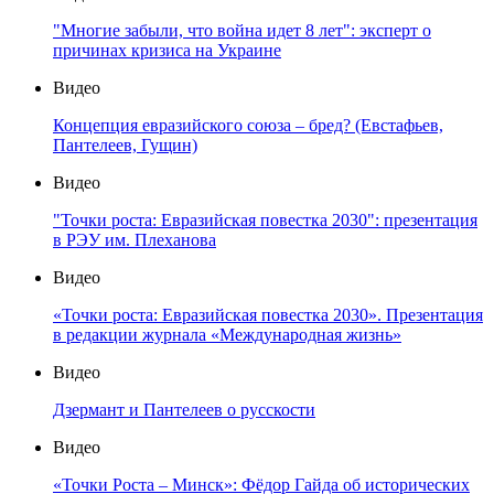
"Многие забыли, что война идет 8 лет": эксперт о
причинах кризиса на Украине
Видео
Концепция евразийского союза – бред? (Евстафьев,
Пантелеев, Гущин)
Видео
"Точки роста: Евразийская повестка 2030": презентация
в РЭУ им. Плеханова
Видео
«Точки роста: Евразийская повестка 2030». Презентация
в редакции журнала «Международная жизнь»
Видео
Дзермант и Пантелеев о русскости
Видео
«Точки Роста – Минск»: Фёдор Гайда об исторических