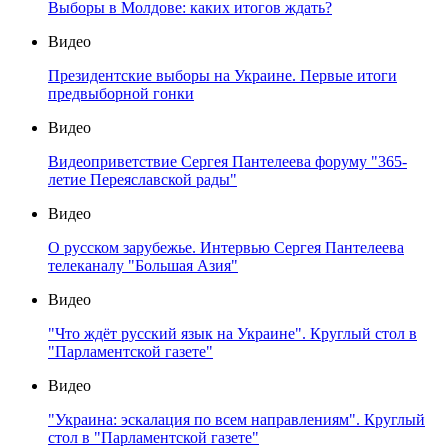
Выборы в Молдове: каких итогов ждать?
Видео
Президентские выборы на Украине. Первые итоги
предвыборной гонки
Видео
Видеоприветствие Сергея Пантелеева форуму "365-
летие Переяславской рады"
Видео
О русском зарубежье. Интервью Сергея Пантелеева
телеканалу "Большая Азия"
Видео
"Что ждёт русский язык на Украине". Круглый стол в
"Парламентской газете"
Видео
"Украина: эскалация по всем направлениям". Круглый
стол в "Парламентской газете"