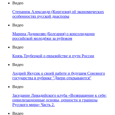
Видео
Степанюк Александр (Киргизия) об экономических
особенностях русской диаспоры
Видео
Марина Дадикозян (Болгария) о консолидации
российской молодёжи за рубежом
Видео
Князь Трубецкой о евразийстве и пути России
Видео
Андрей Якусик о своей работе и будущем Союзного
государства в рубрике "Двери открываются"
Видео
Заседание Ливадийского клуба «Возвращение к себе:
цивилизационные основы, ценности и границы
Русского мира» Часть 2.
Видео