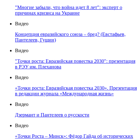
"Многие забыли, что война идет 8 лет": эксперт о
причинах кризиса на Украине
Видео
Концепция евразийского союза – бред? (Евстафьев,
Пантелеев, Гущин)
Видео
"Точки роста: Евразийская повестка 2030": презентация
в РЭУ им. Плеханова
Видео
«Точки роста: Евразийская повестка 2030». Презентация
в редакции журнала «Международная жизнь»
Видео
Дзермант и Пантелеев о русскости
Видео
«Точки Роста – Минск»: Фёдор Гайда об исторических