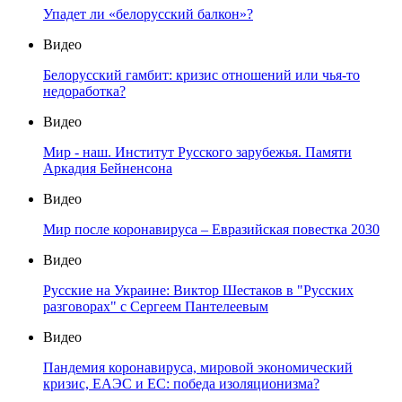
Упадет ли «белорусский балкон»?
Видео
Белорусский гамбит: кризис отношений или чья-то
недоработка?
Видео
Мир - наш. Институт Русского зарубежья. Памяти
Аркадия Бейненсона
Видео
Мир после коронавируса – Евразийская повестка 2030
Видео
Русские на Украине: Виктор Шестаков в "Русских
разговорах" с Сергеем Пантелеевым
Видео
Пандемия коронавируса, мировой экономический
кризис, ЕАЭС и ЕС: победа изоляционизма?