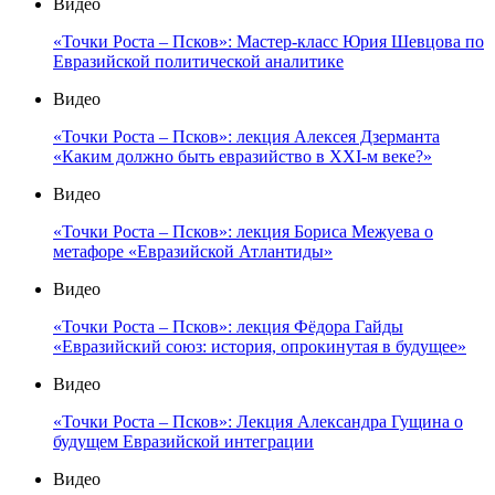
Видео
«Точки Роста – Псков»: Мастер-класс Юрия Шевцова по
Евразийской политической аналитике
Видео
«Точки Роста – Псков»: лекция Алексея Дзерманта
«Каким должно быть евразийство в XXI-м веке?»
Видео
«Точки Роста – Псков»: лекция Бориса Межуева о
метафоре «Евразийской Атлантиды»
Видео
«Точки Роста – Псков»: лекция Фёдора Гайды
«Евразийский союз: история, опрокинутая в будущее»
Видео
«Точки Роста – Псков»: Лекция Александра Гущина о
будущем Евразийской интеграции
Видео