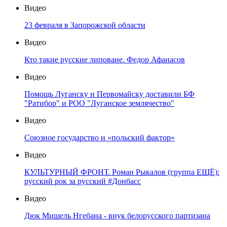
Видео
23 февраля в Запорожской области
Видео
Кто такие русские липоване. Федор Афанасов
Видео
Помощь Луганску и Первомайску доставили БФ
"Ратибор" и РОО "Луганское землячество"
Видео
Союзное государство и «польский фактор»
Видео
КУЛЬТУРНЫЙ ФРОНТ. Роман Рыкалов (группа ЕЩЁ):
русский рок за русский #Донбасс
Видео
Дюк Мишель Нгебана - внук белорусского партизана