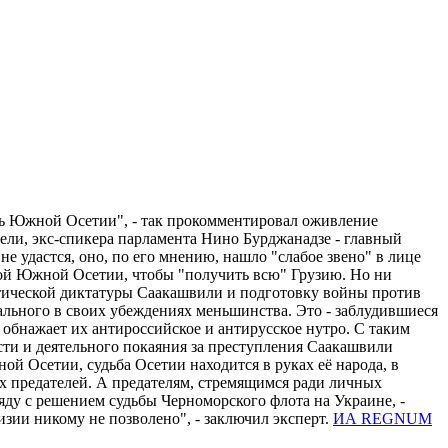
ть Южной Осетии", - так прокомментировал оживление
ели, экс-спикера парламента Нино Бурджанадзе - главный
 удастся, оно, по его мнению, нашло "слабое звено" в лице
бой Южной Осетии, чтобы "получить всю" Грузию. Но ни
тической диктатуры Саакашвили и подготовку войны против
ального в своих убеждениях меньшинства. Это - заблудившиеся
обнажает их антироссийское и антирусское нутро. С таким
ости и деятельного покаяния за преступления Саакашвили
й Осетии, судьба Осетии находится в руках её народа, в
ых предателей. А предателям, стремящимся ради личных
яду с решением судьбы Черноморского флота на Украине, -
зии никому не позволено", - заключил эксперт.
ИА REGNUM