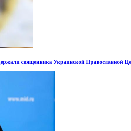
держали священника Украинской Православной Ц