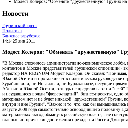
Модест Колеров: "Обменять "дружественную" Грузию на
Новости
Грузинский крест
Политика
Ближнее зарубежье
14:14
25 янв 2011
Модест Колеров: "Обменять "дружественную" Гр
"В Москве сложилось административно-экономическое лобби, к
контактов в Москве представителей грузинской оппозиции - э
редактор ИА REGNUM Модест Колеров. Он сказал: "Понимая, чт
Южной Осетии и проталкивает в политическом руководстве ст
Зурабишвили, ни Ногаидели, ни Бурджанадзе, несущие прямую
Абхазии и Южной Осетии, отнюдь не представляют ни "всей" Г
и неудавшиеся вожди "фюрер-партий", бизнес-проекты, одно о
материалом нет и не будет никакой "дружественной" Грузии, ко
внутри и вне Грузии". "Важно и то, что, как бы вынашивались
августе 2008 года самостоятельно освободившего половину Цх
материальных выгод обмануть российскую власть, - не советую
главные исторические достижения президента России Дмитрия 