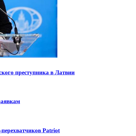
ского преступника в Латвии
заявкам
-перехватчиков Patriot