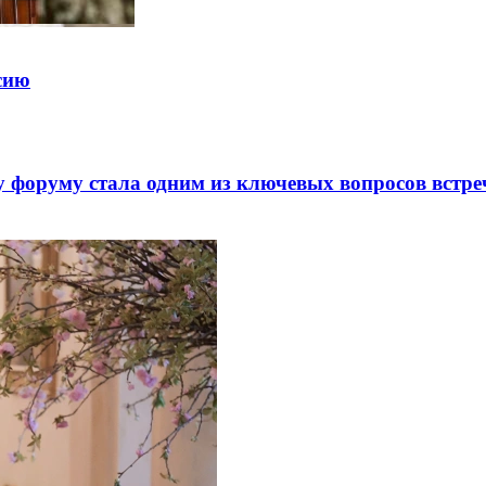
ссию
 форуму стала одним из ключевых вопросов встре