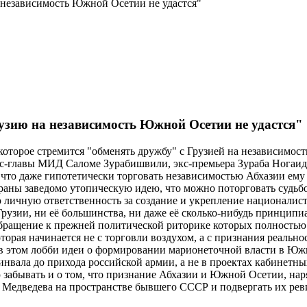
 независимость Южной Осетии не удастся"
узию на независимость Южной Осетии не удастся"
оторое стремится "обменять дружбу" с Грузией на независимос
кс-главы МИД Саломе Зурабишвили, экс-премьера Зураба Ногаид
о даже гипотетически торговать независимостью Абхазии ему не
раны заведомо утопическую идею, что можно поторговать судь
 личную ответственность за создание и укрепление националис
рузии, ни её большинства, ни даже её сколько-нибудь принципи
бращение к прежней политической риторике которых полностью 
торая начинается не с торговли воздухом, а с признания реальн
 в этом лобби идеи о формировании марионеточной власти в Южно
инвала до прихода российской армии, а не в проектах кабинетн
 забывать и о том, что признание Абхазии и Южной Осетии, нар
Медведева на пространстве бывшего СССР и подвергать их реви