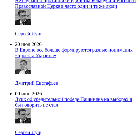
Не случайно противники единства Беларуси и России и
Православной Церкви часто одни и те же люди
Сергей Лущ
20 июл 2026
В Европе все больше формируются разные понимания
«проекта Украина»
Дмитрий Евстафьев
09 июн 2026
Лущ: об убедительной победе Пашиняна на выборах я
бы говорить не стал
Сергей Лущ