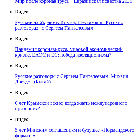
Мир после коронавируса – Евразийская повестка 2030
Видео
Русские на Украине: Виктор Шестаков в "Русских
разговорах" с Сергеем Пантелеевым
Видео
Пандемия коронавируса, мировой экономический
кризис, ЕАЭС и ЕС: победа изоляционизма?
Видео
Русские разговоры с Сергеем Пантелеевым: Михаил
Дроздов (Китай)
Видео
6 лет Крымской весне: когда ждать международного
признания?
Видео
5 лет Минским соглашениям и будущее «Нормандского
формата»