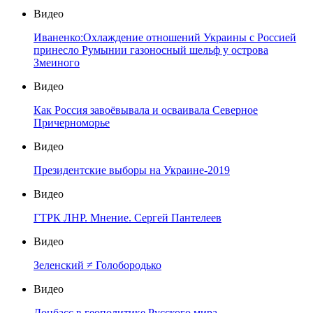
Видео
Иваненко:Охлаждение отношений Украины с Россией
принесло Румынии газоносный шельф у острова
Змеиного
Видео
Как Россия завоёвывала и осваивала Северное
Причерноморье
Видео
Президентские выборы на Украине-2019
Видео
ГТРК ЛНР. Мнение. Сергей Пантелеев
Видео
Зеленский ≠ Голобородько
Видео
Донбасс в геополитике Русского мира