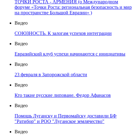
ТОЧКИ РОСТА - АРМЕНИЯ (о Международном
форуме «Точки Роста: региональная безопасность и мир
на пространстве Большой Евразии» )
Видео
СОЮЗНОСТЬ. К залогам успехов интеграции
Видео
Евразийский клуб успехи начинаются с инициативы
Видео
23 февраля в Запорожской области
Видео
Кто такие русские липоване. Федор Афанасов
Видео
Помощь Луганску и Первомайску доставили БФ
"Ратибор" и РОО "Луганское землячество"
Видео