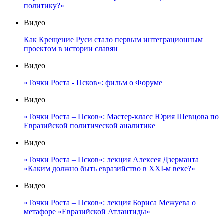
политику?»
Видео
Как Крещение Руси стало первым интеграционным
проектом в истории славян
Видео
«Точки Роста - Псков»: фильм о Форуме
Видео
«Точки Роста – Псков»: Мастер-класс Юрия Шевцова по
Евразийской политической аналитике
Видео
«Точки Роста – Псков»: лекция Алексея Дзерманта
«Каким должно быть евразийство в XXI-м веке?»
Видео
«Точки Роста – Псков»: лекция Бориса Межуева о
метафоре «Евразийской Атлантиды»