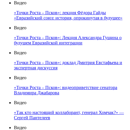
Видео
«Точки Роста – Псков»: лекция Фёдора Гайды
«Евразийский союз: история, опрокинутая в будущее»
Видео
«Точки Роста – Псков»: Лекция Александра Гущина о
будущем Евразийской интеграции
Видео
«Точки Роста – Псков»: доклад Дмитрия Евстафьева и
экспертная дискуссия
Видео
«Точки Роста – Псков»: видеоприветствие сенатора
Владимира Джабарова
Видео
«Так кто настоящий коллаборант, генерал Хомчак?» —
Сергей Пантелеев
Видео