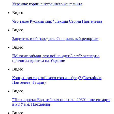
Украина: корни внутреннего конфликта
Видео
Что такое Русский мир? Лекция Сергея Пантелеева
Видео
Защитить и обезвредить. Специальный репортаж
Видео
"Многие забыли, что война идет 8 лет": эксперт о
причинах кризиса на Украине
Видео
Концепция евразийского союза – бред? (Евстафьев,
Пантелеев, Гущин)
Видео
"Точки роста: Евразийская повестка 2030": презентация
в РЭУ им. Плеханова
Видео