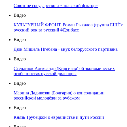
Союзное государство и «польский фактор»
Видео
КУЛЬТУРНЫЙ ФРОНТ. Роман Рыкалов (группа ЕЩЁ):
русский рок за русский #Донбасс
Видео
Дюк Мишель Нгебана - внук белорусского партизана
Видео
Степанюк Александр (Киргизия) об экономических
особенностях русской диаспоры
Видео
Марина Дадикозян (Болгария) о консолидации
российской молодёжи за рубежом
Видео
Князь Трубецкой о евразийстве и пути России
Видео