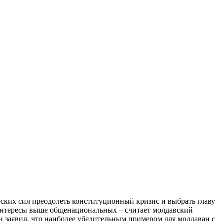
еских сил преодолеть конституционный кризис и выбрать главу
 интересы выше общенациональных – считает молдавский
н заявил, что наиболее убедительным примером для молдаван с