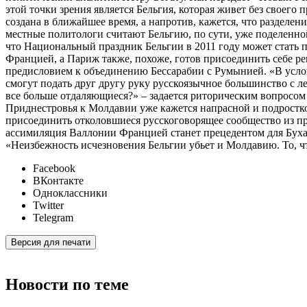
этой точки зрения является Бельгия, которая живет без своего 
создана в ближайшее время, а напротив, кажется, что разделе
местные политологи считают Бельгию, по сути, уже поделенной 
что Национальный праздник Бельгии в 2011 году может стать п
Францией, а Париж также, похоже, готов присоединить себе р
предисловием к объединению Бессарабии с Румынией. «В услов
смогут подать друг другу руку русскоязычное большинство с 
все больше отдаляющиеся?» – задается риторическим вопросом
Приднестровья к Молдавии уже кажется напрасной и подростко
присоединить отколовшиеся русскоговорящее сообщество из п
ассимиляция Валлонии Францией станет прецедентом для Бухаре
«Неизбежность исчезновения Бельгии убьет и Молдавию. То, чт
Facebook
ВКонтакте
Одноклассники
Twitter
Telegram
Версия для печати
Новости по теме