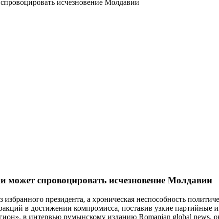
т спровоцировать исчезновение Молдавии
ии может спровоцировать исчезновение Молдавии
з избранного президента, а хроническая неспособность политич
 фракций в достижении компромисса, поставив узкие партийные
гион», в интервью румынскому изданию Romanian global news, о