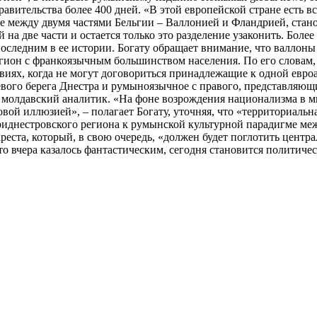
правительства более 400 дней. «В этой европейской стране есть в
ние между двумя частями Бельгии – Валлонией и Фландрией, стан
на две части и остается только это разделение узаконить. Более 
оследним в ее истории. Богату обращает внимание, что валлоны
егион с франкоязычным большинством населения. По его словам
иях, когда не могут договориться принадлежащие к одной евро
левого берега Днестра и румыноязычное с правого, представляю
 молдавский аналитик. «На фоне возрождения национализма в м
вой иллюзией», – полагает Богату, уточняя, что «территориаль
риднестровского региона к румынской культурной парадигме ме
ста, который, в свою очередь, «должен будет поглотить центра
о вчера казалось фантастическим, сегодня становится политиче