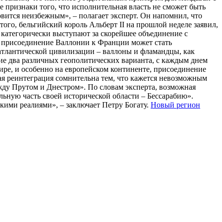
се признаки того, что исполнительная власть не сможет быть
овится неизбежным», – полагает эксперт. Он напомнил, что
того, бельгийский король Альберт II на прошлой неделе заявил,
 категорически выступают за скорейшее объединение с
, присоединение Валлонии к Франции может стать
атлантической цивилизации – валлоны и фламандцы, как
щие два различных геополитических варианта, с каждым днем
ире, и особенно на европейском континенте, присоединение
ная реинтеграция сомнительна тем, что кажется невозможным
жду Прутом и Днестром». По словам эксперта, возможная
льную часть своей исторической области – Бессарабию».
скими реалиями», – заключает Петру Богату.
Новый регион